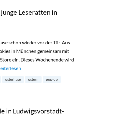
 junge Leseratten in
ase schon wieder vor der Tür. Aus
ookies in München gemeinsam mit
tore ein. Dieses Wochenende wird
Oster Pop-Up Store für junge Leseratten in Maxvorstadt“
eiterlesen
osterhase
ostern
pop-up
le in Ludwigsvorstadt-