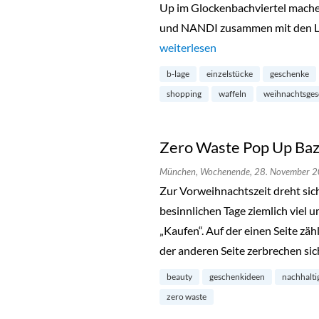
Up im Glockenbachviertel mach
und NANDI zusammen mit den La
„X-Mas Treasures Pop-Up im Glo
weiterlesen
b-lage
einzelstücke
geschenke
shopping
waffeln
weihnachtsge
Zero Waste Pop Up Baz
München,
Wochenende,
28. November 
Zur Vorweihnachtszeit dreht sic
besinnlichen Tage ziemlich viel
„Kaufen“. Auf der einen Seite zäh
der anderen Seite zerbrechen si
beauty
geschenkideen
nachhalti
zero waste