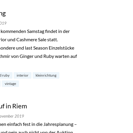
ng
2019
 kommenden Samstag findet in der
rior und Cashmere Sale statt.
esondere und last Season Einzelstücke
hmir von Ginger und Ruby warten auf
d ruby
interior
kleinrichtung
vintage
f in Riem
November 2019
n einfach fest in die Jahresplanung –
 und nein auch nicht von der Auktion