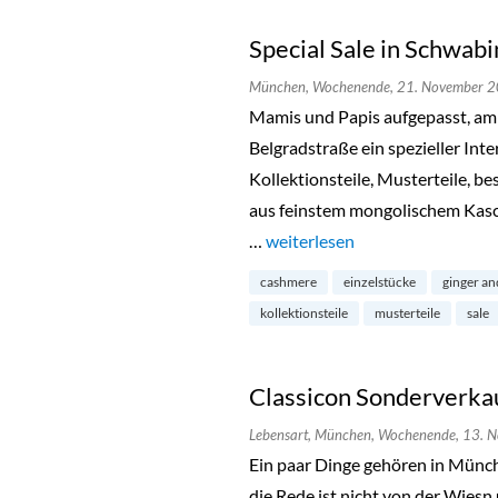
Special Sale in Schwabi
München,
Wochenende,
21. November 
Mamis und Papis aufgepasst, am
Belgradstraße ein spezieller Inte
Kollektionsteile, Musterteile, b
aus feinstem mongolischem Kasc
…
„Special Sale in Schwabing“
weiterlesen
cashmere
einzelstücke
ginger an
kollektionsteile
musterteile
sale
Classicon Sonderverkau
Lebensart,
München,
Wochenende,
13. 
Ein paar Dinge gehören in Münche
die Rede ist nicht von der Wiesn