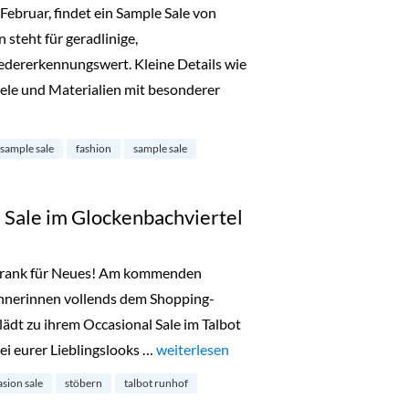
ebruar, findet ein Sample Sale von
 steht für geradlinige,
dererkennungswert. Kleine Details wie
ele und Materialien mit besonderer
ample Sale in Ludwigsvorstadt-Isarvorstadt“
 sample sale
fashion
sample sale
 Sale im Glockenbachviertel
chrank für Neues! Am kommenden
nerinnen vollends dem Shopping-
ädt zu ihrem Occasional Sale im Talbot
rei eurer Lieblingslooks …
„Talbot Runhof Occasion Sale im Glocke
weiterlesen
sion sale
stöbern
talbot runhof