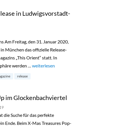
lease in Ludwigsvorstadt-
s Am Freitag, den 31. Januar 2020,
in München das offizielle Release-
gazins „This Orient“ statt. In
sphäre werden …
„This Orient Magazin Release in Ludwigsvorstadt
weiterlesen
gazine
release
p im Glockenbachviertel
19
ie Suche für das perfekte
ein Ende. Beim X-Mas Treasures Pop-