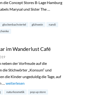
en die Concept Stores B-Lage Hamburg
bels Marysal und Sister The …
ckenbachviertel“
glockenbachviertel
glühwein
nandi
schenke
ar im Wanderlust Café
2019
h neben der Vorfreude auf die
 um die Stichwörter „Konsum“ und
len die Kinder ungeduldig die Tage, auf
ch …
„Zero Waste Pop Up Bazar im Wanderlust Café“
weiterlesen
g
naturkosmetik
pop up store