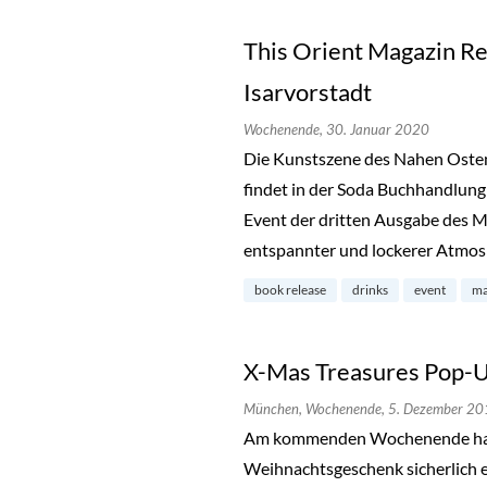
This Orient Magazin Re
Isarvorstadt
Wochenende,
30. Januar 2020
Die Kunstszene des Nahen Osten
findet in der Soda Buchhandlung 
Event der dritten Ausgabe des Ma
entspannter und lockerer Atmo
book release
drinks
event
ma
X-Mas Treasures Pop-U
München,
Wochenende,
5. Dezember 20
Am kommenden Wochenende hat d
Weihnachtsgeschenk sicherlich 