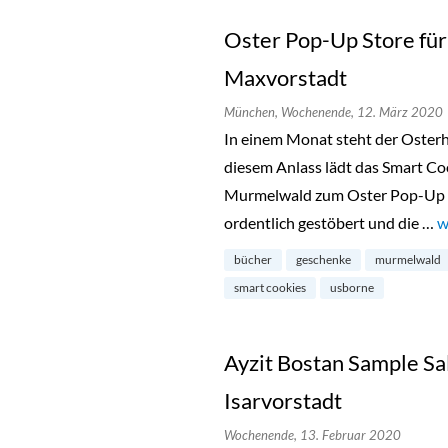
Oster Pop-Up Store für
Maxvorstadt
München,
Wochenende,
12. März 2020
In einem Monat steht der Osterh
diesem Anlass lädt das Smart C
Murmelwald zum Oster Pop-Up S
ordentlich gestöbert und die …
„
w
bücher
geschenke
murmelwald
smart cookies
usborne
Ayzit Bostan Sample Sa
Isarvorstadt
Wochenende,
13. Februar 2020