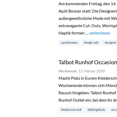
Am kommenden Freitag, den 14. F
Ayzit Bostan statt. Die Designerin
außergewöhnliche Mode mit Wie
extravagante Cut-Outs, Wortspi
Haptik formen …
„Ayzit Bostan S
weiterlesen
ayzit bostan
design sale
designer
Talbot Runhof Occasion
Wochenende,
13. Februar 2020
Macht Platz in Eurem Kleiders
Wochenende können sich Münch
Rausch hingeben. Talbot Runhof l
Runhof Outlet ein, bei dem ihr d
kleiderschrank
lieblingslook
occa