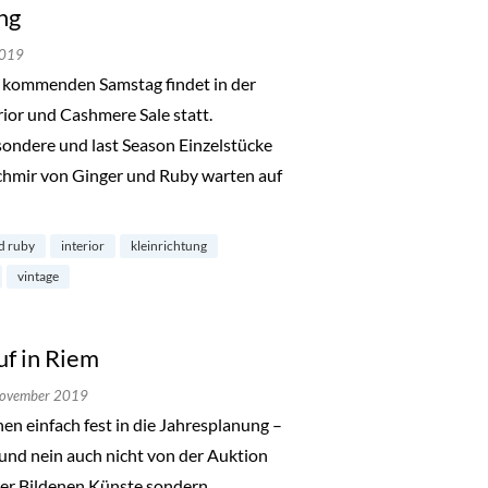
ng
2019
 kommenden Samstag findet in der
rior und Cashmere Sale statt.
esondere und last Season Einzelstücke
hmir von Ginger und Ruby warten auf
d ruby
interior
kleinrichtung
vintage
f in Riem
November 2019
n einfach fest in die Jahresplanung –
 und nein auch nicht von der Auktion
der Bildenen Künste sondern …