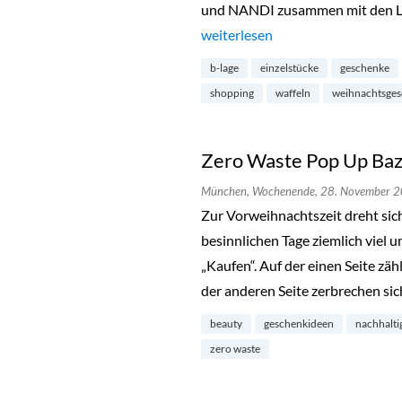
und NANDI zusammen mit den La
„X-Mas Treasures Pop-Up im Glo
weiterlesen
b-lage
einzelstücke
geschenke
shopping
waffeln
weihnachtsge
Zero Waste Pop Up Baz
München,
Wochenende,
28. November 
Zur Vorweihnachtszeit dreht sic
besinnlichen Tage ziemlich viel
„Kaufen“. Auf der einen Seite zäh
der anderen Seite zerbrechen si
beauty
geschenkideen
nachhalti
zero waste