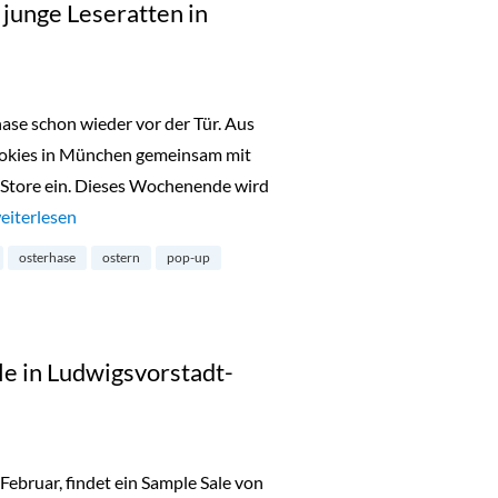
 junge Leseratten in
ase schon wieder vor der Tür. Aus
ookies in München gemeinsam mit
tore ein. Dieses Wochenende wird
Oster Pop-Up Store für junge Leseratten in Maxvorstadt“
eiterlesen
osterhase
ostern
pop-up
le in Ludwigsvorstadt-
ebruar, findet ein Sample Sale von