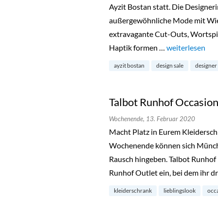
Ayzit Bostan statt. Die Designerin
außergewöhnliche Mode mit Wie
extravagante Cut-Outs, Wortspi
Haptik formen …
„Ayzit Bostan S
weiterlesen
ayzit bostan
design sale
designer
Talbot Runhof Occasion
Wochenende,
13. Februar 2020
Macht Platz in Eurem Kleiders
Wochenende können sich Münch
Rausch hingeben. Talbot Runhof l
Runhof Outlet ein, bei dem ihr d
kleiderschrank
lieblingslook
occa