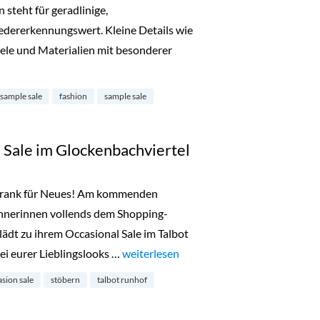
 steht für geradlinige,
dererkennungswert. Kleine Details wie
ele und Materialien mit besonderer
ample Sale in Ludwigsvorstadt-Isarvorstadt“
 sample sale
fashion
sample sale
 Sale im Glockenbachviertel
chrank für Neues! Am kommenden
nerinnen vollends dem Shopping-
ädt zu ihrem Occasional Sale im Talbot
rei eurer Lieblingslooks …
„Talbot Runhof Occasion Sale im Glocke
weiterlesen
sion sale
stöbern
talbot runhof