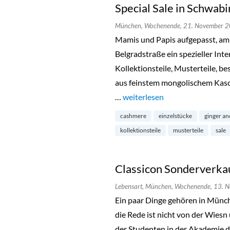
Special Sale in Schwabi
München,
Wochenende,
21. November 
Mamis und Papis aufgepasst, am
Belgradstraße ein spezieller Inte
Kollektionsteile, Musterteile, b
aus feinstem mongolischem Kasc
…
„Special Sale in Schwabing“
weiterlesen
cashmere
einzelstücke
ginger an
kollektionsteile
musterteile
sale
Classicon Sonderverkau
Lebensart,
München,
Wochenende,
13. 
Ein paar Dinge gehören in Münche
die Rede ist nicht von der Wiesn
der Studenten in der Akademie 