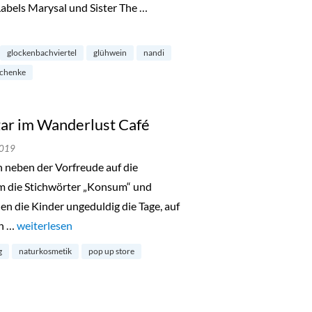
bels Marysal und Sister The …
ckenbachviertel“
glockenbachviertel
glühwein
nandi
schenke
ar im Wanderlust Café
2019
h neben der Vorfreude auf die
 um die Stichwörter „Konsum“ und
len die Kinder ungeduldig die Tage, auf
ch …
„Zero Waste Pop Up Bazar im Wanderlust Café“
weiterlesen
g
naturkosmetik
pop up store