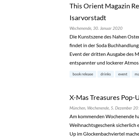
This Orient Magazin Re
Isarvorstadt
Wochenende,
30. Januar 2020
Die Kunstszene des Nahen Osten
findet in der Soda Buchhandlung 
Event der dritten Ausgabe des Ma
entspannter und lockerer Atmo
book release
drinks
event
ma
X-Mas Treasures Pop-U
München,
Wochenende,
5. Dezember 20
Am kommenden Wochenende hat d
Weihnachtsgeschenk sicherlich 
Up im Glockenbachviertel mach