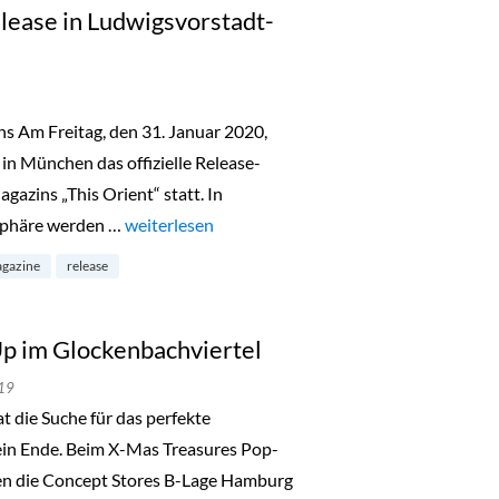
lease in Ludwigsvorstadt-
s Am Freitag, den 31. Januar 2020,
in München das offizielle Release-
gazins „This Orient“ statt. In
sphäre werden …
„This Orient Magazin Release in Ludwigsvorstadt
weiterlesen
gazine
release
p im Glockenbachviertel
19
ie Suche für das perfekte
ein Ende. Beim X-Mas Treasures Pop-
en die Concept Stores B-Lage Hamburg