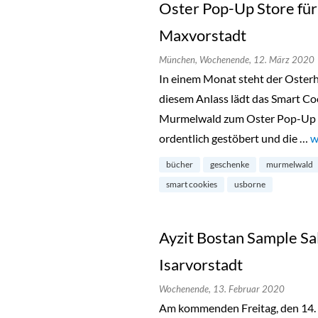
Oster Pop-Up Store für
Maxvorstadt
München,
Wochenende,
12. März 2020
In einem Monat steht der Osterh
diesem Anlass lädt das Smart C
Murmelwald zum Oster Pop-Up S
ordentlich gestöbert und die …
„
w
bücher
geschenke
murmelwald
smart cookies
usborne
Ayzit Bostan Sample Sa
Isarvorstadt
Wochenende,
13. Februar 2020
Am kommenden Freitag, den 14. F