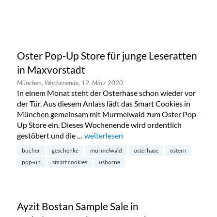
Oster Pop-Up Store für junge Leseratten
in Maxvorstadt
München,
Wochenende,
12. März 2020
In einem Monat steht der Osterhase schon wieder vor
der Tür. Aus diesem Anlass lädt das Smart Cookies in
München gemeinsam mit Murmelwald zum Oster Pop-
Up Store ein. Dieses Wochenende wird ordentlich
gestöbert und die …
„Oster Pop-Up Store für junge Leseratt
weiterlesen
bücher
geschenke
murmelwald
osterhase
ostern
pop-up
smart cookies
usborne
Ayzit Bostan Sample Sale in