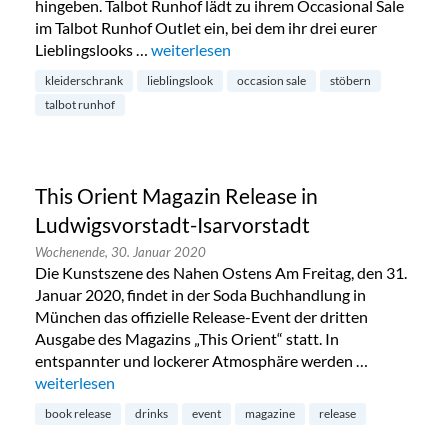
hingeben. Talbot Runhof lädt zu ihrem Occasional Sale
im Talbot Runhof Outlet ein, bei dem ihr drei eurer
Lieblingslooks …
„Talbot Runhof Occasion Sale im Glockenba
weiterlesen
kleiderschrank
lieblingslook
occasion sale
stöbern
talbot runhof
This Orient Magazin Release in
Ludwigsvorstadt-Isarvorstadt
Wochenende,
30. Januar 2020
Die Kunstszene des Nahen Ostens Am Freitag, den 31.
Januar 2020, findet in der Soda Buchhandlung in
München das offizielle Release-Event der dritten
Ausgabe des Magazins „This Orient“ statt. In
entspannter und lockerer Atmosphäre werden …
„This Orient Magazin Release in Ludwigsvorstadt-Isarvorsta
weiterlesen
book release
drinks
event
magazine
release