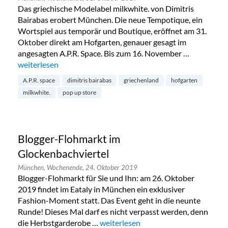
Das griechische Modelabel milkwhite. von Dimitris
Bairabas erobert München. Die neue Tempotique, ein
Wortspiel aus temporär und Boutique, eröffnet am 31.
Oktober direkt am Hofgarten, genauer gesagt im
angesagten A.P.R. Space. Bis zum 16. November …
„milkwhite. Tempotique am Hofgarten“
weiterlesen
A.P.R. space
dimitris bairabas
griechenland
hofgarten
milkwhite.
pop up store
Blogger-Flohmarkt im
Glockenbachviertel
München,
Wochenende,
24. Oktober 2019
Blogger-Flohmarkt für Sie und Ihn: am 26. Oktober
2019 findet im Eataly in München ein exklusiver
Fashion-Moment statt. Das Event geht in die neunte
Runde! Dieses Mal darf es nicht verpasst werden, denn
die Herbstgarderobe …
„Blogger-Flohmarkt im Glockenbachv
weiterlesen