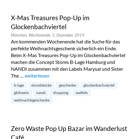
X-Mas Treasures Pop-Up im
Glockenbachviertel
München,
Wochenende,
5. Dezember 2019
Am kommenden Wochenende hat die Suche für das
perfekte Weihnachtsgeschenk sicherlich ein Ende.
Beim X-Mas Treasures Pop-Up im Glockenbachviertel
machen die Concept Stores B-Lage Hamburg und
NANDI zusammen mit den Labels Marysal und Sister
The …
„X-Mas Treasures Pop-Up im Glockenbachviertel“
weiterlesen
b-lage
einzelstücke
geschenke
glockenbachviertel
glühwein
nandi
shopping
waffeln
weihnachtsgeschenke
Zero Waste Pop Up Bazar im Wanderlust
Café