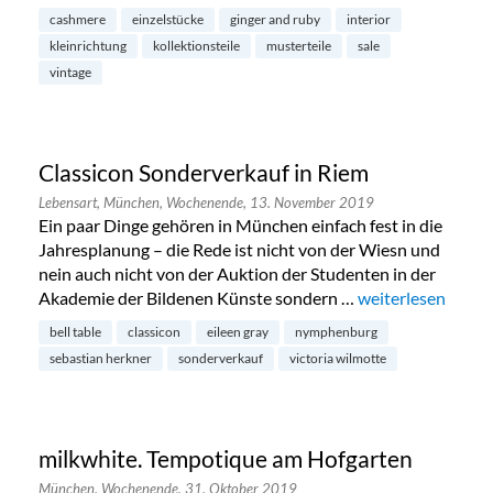
cashmere
einzelstücke
ginger and ruby
interior
kleinrichtung
kollektionsteile
musterteile
sale
vintage
Classicon Sonderverkauf in Riem
Lebensart,
München,
Wochenende,
13. November 2019
Ein paar Dinge gehören in München einfach fest in die
Jahresplanung – die Rede ist nicht von der Wiesn und
nein auch nicht von der Auktion der Studenten in der
Akademie der Bildenen Künste sondern …
„Classicon Sonder
weiterlesen
bell table
classicon
eileen gray
nymphenburg
sebastian herkner
sonderverkauf
victoria wilmotte
milkwhite. Tempotique am Hofgarten
München,
Wochenende,
31. Oktober 2019