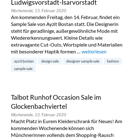
Ludwigsvorstadt-Isarvorstadt
Wochenende,
13. Februar 2020
Am kommenden Freitag, den 14. Februar, findet ein
Sample Sale von Ayzit Bostan statt. Die Designerin
steht für geradlinige, außergewöhnliche Mode mit
Wiedererkennungswert. Kleine Details wie
extravagante Cut-Outs, Wortspiele und Materialien
mit besonderer Haptik formen …
„Ayzit Bostan Sample Sale 
weiterlesen
ayzit bostan
design sale
designer sample sale
fashion
sample sale
Talbot Runhof Occasion Sale im
Glockenbachviertel
Wochenende,
13. Februar 2020
Macht Platz in Eurem Kleiderschrank für Neues! Am
kommenden Wochenende können sich
Münchnerinnen vollends dem Shopping-Rausch