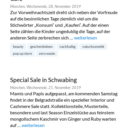
München,
Wochenende,
28. November 2019
Zur Vorweihnachtszeit dreht sich neben der Vorfreude
auf die besinnlichen Tage ziemlich viel um die
Stichwörter „Konsum“ und „Kaufen“. Auf der einen
Seite zählen die Kinder ungeduldig die Tage, auf der
anderen Seite zerbrechen sich …
„Zero Waste Pop Up Bazar 
weiterlesen
beauty
geschenkideen
nachhaltig
naturkosmetik
pop up store
zero waste
Special Sale in Schwabing
München,
Wochenende,
21. November 2019
Mamis und Papis aufgepasst, am kommenden Samstag
findet in der Belgradstraße ein spezieller Interior und
Cashmere Sale statt. Kollektionsteile, Musterteile,
besondere und last Season Einzelstücke aus feinstem
mongolischem Kaschmir von Ginger und Ruby warten
auf …
„Special Sale in Schwabing“
weiterlesen