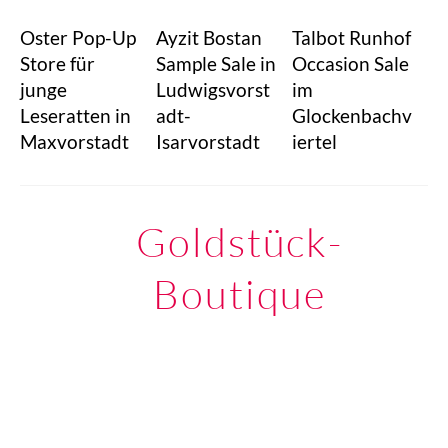
Oster Pop-Up
Ayzit Bostan
Talbot Runhof
Store für
Sample Sale in
Occasion Sale
junge
Ludwigsvorst
im
Leseratten in
adt-
Glockenbachv
Maxvorstadt
Isarvorstadt
iertel
Goldstück-
Boutique