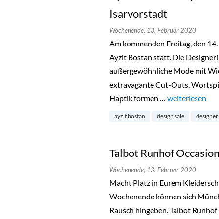
Isarvorstadt
Wochenende,
13. Februar 2020
Am kommenden Freitag, den 14. F
Ayzit Bostan statt. Die Designerin
außergewöhnliche Mode mit Wie
extravagante Cut-Outs, Wortspi
Haptik formen …
„Ayzit Bostan S
weiterlesen
ayzit bostan
design sale
designer
Talbot Runhof Occasion
Wochenende,
13. Februar 2020
Macht Platz in Eurem Kleiders
Wochenende können sich Münch
Rausch hingeben. Talbot Runhof l