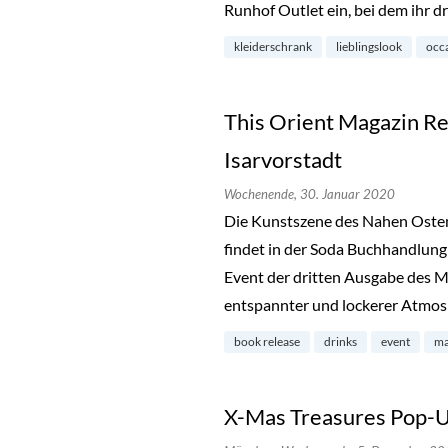
Runhof Outlet ein, bei dem ihr d
kleiderschrank
lieblingslook
occa
This Orient Magazin Re
Isarvorstadt
Wochenende,
30. Januar 2020
Die Kunstszene des Nahen Osten
findet in der Soda Buchhandlung 
Event der dritten Ausgabe des Ma
entspannter und lockerer Atmo
book release
drinks
event
ma
X-Mas Treasures Pop-U