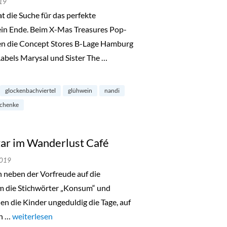
19
ie Suche für das perfekte
ein Ende. Beim X-Mas Treasures Pop-
en die Concept Stores B-Lage Hamburg
bels Marysal und Sister The …
ckenbachviertel“
glockenbachviertel
glühwein
nandi
schenke
ar im Wanderlust Café
2019
h neben der Vorfreude auf die
 um die Stichwörter „Konsum“ und
len die Kinder ungeduldig die Tage, auf
ch …
„Zero Waste Pop Up Bazar im Wanderlust Café“
weiterlesen