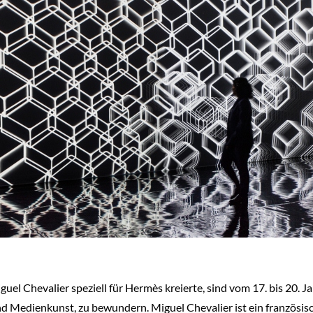
Miguel Chevalier speziell für Hermès kreierte, sind vom 17. bis 20
und Medienkunst, zu bewundern. Miguel Chevalier ist ein französisc