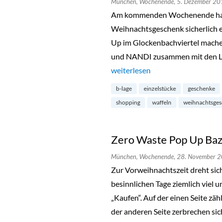
München,
Wochenende,
5. Dezember 20
Am kommenden Wochenende hat d
Weihnachtsgeschenk sicherlich 
Up im Glockenbachviertel mach
und NANDI zusammen mit den La
„X-Mas Treasures Pop-Up im Glo
weiterlesen
b-lage
einzelstücke
geschenke
shopping
waffeln
weihnachtsge
Zero Waste Pop Up Baz
München,
Wochenende,
28. November 
Zur Vorweihnachtszeit dreht sic
besinnlichen Tage ziemlich viel
„Kaufen“. Auf der einen Seite zäh
der anderen Seite zerbrechen si