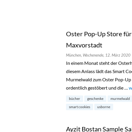
Oster Pop-Up Store für
Maxvorstadt
München,
Wochenende,
12. März 2020
In einem Monat steht der Osterh
diesem Anlass lädt das Smart C
Murmelwald zum Oster Pop-Up S
ordentlich gestöbert und die …
„
w
bücher
geschenke
murmelwald
smart cookies
usborne
Ayzit Bostan Sample Sa