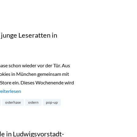
 junge Leseratten in
ase schon wieder vor der Tür. Aus
ookies in München gemeinsam mit
tore ein. Dieses Wochenende wird
Oster Pop-Up Store für junge Leseratten in Maxvorstadt“
eiterlesen
osterhase
ostern
pop-up
le in Ludwigsvorstadt-