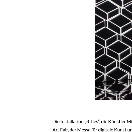
Die Installation „8 Ties“, die Künstler 
Art Fair, der Messe für digitale Kunst 