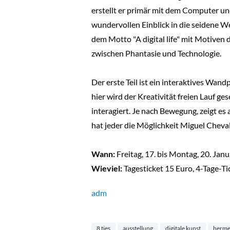
erstellt er primär mit dem Computer und 
wundervollen Einblick in die seidene W
dem Motto "A digital life" mit Motiven 
zwischen Phantasie und Technologie.
Der erste Teil ist ein interaktives Wan
hier wird der Kreativität freien Lauf g
interagiert. Je nach Bewegung, zeigt e
hat jeder die Möglichkeit Miguel Cheva
Wann:
Freitag, 17. bis Montag, 20. Janu
Wieviel:
Tagesticket 15 Euro, 4-Tage-Ti
adm
8 ties
ausstellung
digitale kunst
herme