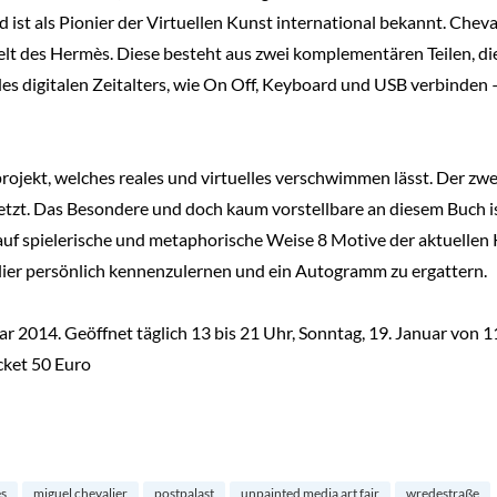
ist als Pionier der Virtuellen Kunst international bekannt. Chevali
elt des Hermès. Diese besteht aus zwei komplementären Teilen, d
des digitalen Zeitalters, wie On Off, Keyboard und USB verbinden 
dprojekt, welches reales und virtuelles verschwimmen lässt. Der zw
esetzt. Das Besondere und doch kaum vorstellbare an diesem Buch i
s auf spielerische und metaphorische Weise 8 Motive der aktuellen
lier persönlich kennenzulernen und ein Autogramm zu ergattern.
ar 2014. Geöffnet täglich 13 bis 21 Uhr, Sonntag, 19. Januar von 1
cket 50 Euro
s
miguel chevalier
postpalast
unpainted media art fair
wredestraße