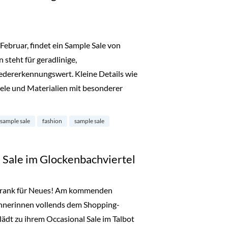
ebruar, findet ein Sample Sale von
 steht für geradlinige,
dererkennungswert. Kleine Details wie
ele und Materialien mit besonderer
ample Sale in Ludwigsvorstadt-Isarvorstadt“
 sample sale
fashion
sample sale
 Sale im Glockenbachviertel
chrank für Neues! Am kommenden
nerinnen vollends dem Shopping-
ädt zu ihrem Occasional Sale im Talbot