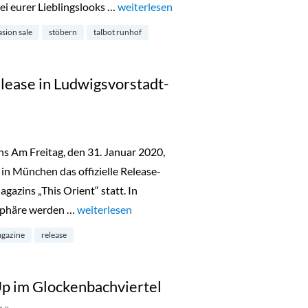
rei eurer Lieblingslooks …
„Talbot Runhof Occasion Sale im Glocke
weiterlesen
sion sale
stöbern
talbot runhof
lease in Ludwigsvorstadt-
s Am Freitag, den 31. Januar 2020,
in München das offizielle Release-
gazins „This Orient“ statt. In
sphäre werden …
„This Orient Magazin Release in Ludwigsvorstadt
weiterlesen
gazine
release
p im Glockenbachviertel