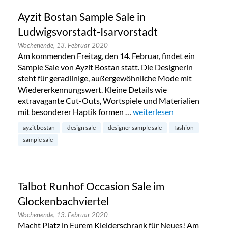
Ayzit Bostan Sample Sale in
Ludwigsvorstadt-Isarvorstadt
Wochenende,
13. Februar 2020
Am kommenden Freitag, den 14. Februar, findet ein
Sample Sale von Ayzit Bostan statt. Die Designerin
steht für geradlinige, außergewöhnliche Mode mit
Wiedererkennungswert. Kleine Details wie
extravagante Cut-Outs, Wortspiele und Materialien
mit besonderer Haptik formen …
„Ayzit Bostan Sample Sale 
weiterlesen
ayzit bostan
design sale
designer sample sale
fashion
sample sale
Talbot Runhof Occasion Sale im
Glockenbachviertel
Wochenende,
13. Februar 2020
Macht Platz in Eurem Kleiderschrank für Neues! Am