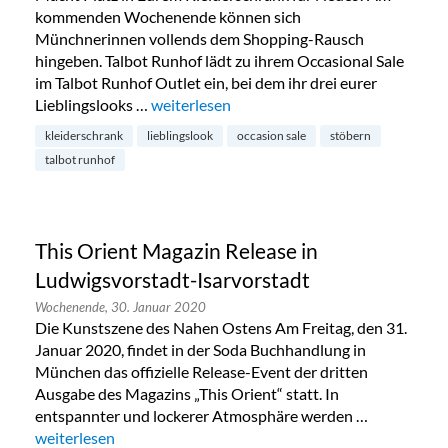
kommenden Wochenende können sich
Münchnerinnen vollends dem Shopping-Rausch
hingeben. Talbot Runhof lädt zu ihrem Occasional Sale
im Talbot Runhof Outlet ein, bei dem ihr drei eurer
Lieblingslooks …
„Talbot Runhof Occasion Sale im Glockenba
weiterlesen
kleiderschrank
lieblingslook
occasion sale
stöbern
talbot runhof
This Orient Magazin Release in
Ludwigsvorstadt-Isarvorstadt
Wochenende,
30. Januar 2020
Die Kunstszene des Nahen Ostens Am Freitag, den 31.
Januar 2020, findet in der Soda Buchhandlung in
München das offizielle Release-Event der dritten
Ausgabe des Magazins „This Orient“ statt. In
entspannter und lockerer Atmosphäre werden …
„This Orient Magazin Release in Ludwigsvorstadt-Isarvorsta
weiterlesen