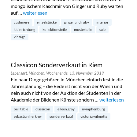
mongolischem Kaschmir von Ginger und Ruby warten
auf …
„Special Sale in Schwabing“
weiterlesen
cashmere
einzelstücke
ginger and ruby
interior
kleinrichtung
kollektionsteile
musterteile
sale
vintage
Classicon Sonderverkauf in Riem
Lebensart,
München,
Wochenende,
13. November 2019
Ein paar Dinge gehören in München einfach fest in die
Jahresplanung – die Rede ist nicht von der Wiesn und
nein auch nicht von der Auktion der Studenten in der
Akademie der Bildenen Künste sondern …
„Classicon Sonder
weiterlesen
bell table
classicon
eileen gray
nymphenburg
sebastian herkner
sonderverkauf
victoria wilmotte