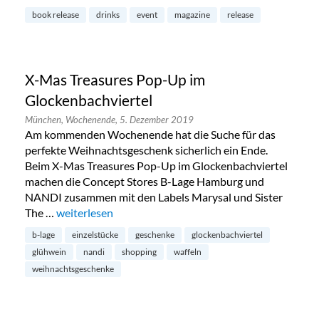
book release
drinks
event
magazine
release
X-Mas Treasures Pop-Up im
Glockenbachviertel
München,
Wochenende,
5. Dezember 2019
Am kommenden Wochenende hat die Suche für das
perfekte Weihnachtsgeschenk sicherlich ein Ende.
Beim X-Mas Treasures Pop-Up im Glockenbachviertel
machen die Concept Stores B-Lage Hamburg und
NANDI zusammen mit den Labels Marysal und Sister
The …
„X-Mas Treasures Pop-Up im Glockenbachviertel“
weiterlesen
b-lage
einzelstücke
geschenke
glockenbachviertel
glühwein
nandi
shopping
waffeln
weihnachtsgeschenke