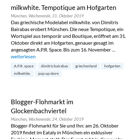
milkwhite. Tempotique am Hofgarten
München,
Wochenende,
31. Oktober 2019
Das griechische Modelabel milkwhite. von Dimitris
Bairabas erobert München. Die neue Tempotique, ein
Wortspiel aus temporär und Boutique, eröffnet am 31.
Oktober direkt am Hofgarten, genauer gesagt im
angesagten A.P.R. Space. Bis zum 16. November …
„milkwhite. Tempotique am Hofgarten“
weiterlesen
A.P.R. space
dimitris bairabas
griechenland
hofgarten
milkwhite.
pop up store
Blogger-Flohmarkt im
Glockenbachviertel
München,
Wochenende,
24. Oktober 2019
Blogger-Flohmarkt für Sie und Ihn: am 26. Oktober
2019 findet im Eataly in München ein exklusiver