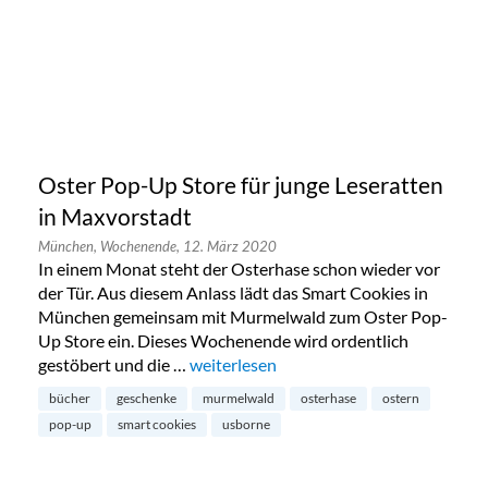
Oster Pop-Up Store für junge Leseratten
in Maxvorstadt
München,
Wochenende,
12. März 2020
In einem Monat steht der Osterhase schon wieder vor
der Tür. Aus diesem Anlass lädt das Smart Cookies in
München gemeinsam mit Murmelwald zum Oster Pop-
Up Store ein. Dieses Wochenende wird ordentlich
gestöbert und die …
„Oster Pop-Up Store für junge Leseratt
weiterlesen
bücher
geschenke
murmelwald
osterhase
ostern
pop-up
smart cookies
usborne