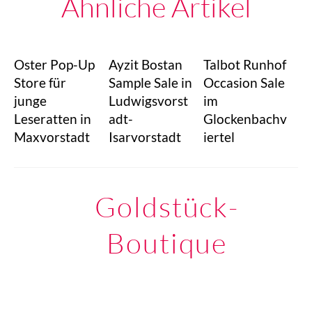
Ähnliche Artikel
Oster Pop-Up
Ayzit Bostan
Talbot Runhof
Store für
Sample Sale in
Occasion Sale
junge
Ludwigsvorst
im
Leseratten in
adt-
Glockenbachv
Maxvorstadt
Isarvorstadt
iertel
Goldstück-
Boutique