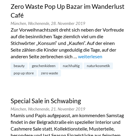
Zero Waste Pop Up Bazar im Wanderlust
Café
München,
Wochenende,
28. November 2019
Zur Vorweihnachtszeit dreht sich neben der Vorfreude
auf die besinnlichen Tage ziemlich viel um die
Stichwörter „Konsum“ und „Kaufen“. Auf der einen
Seite zählen die Kinder ungeduldig die Tage, auf der
anderen Seite zerbrechen sich …
„Zero Waste Pop Up Bazar 
weiterlesen
beauty
geschenkideen
nachhaltig
naturkosmetik
pop up store
zero waste
Special Sale in Schwabing
München,
Wochenende,
21. November 2019
Mamis und Papis aufgepasst, am kommenden Samstag
findet in der Belgradstraße ein spezieller Interior und
Cashmere Sale statt. Kollektionsteile, Musterteile,
besondere und last Season Einzelstücke aus feinstem