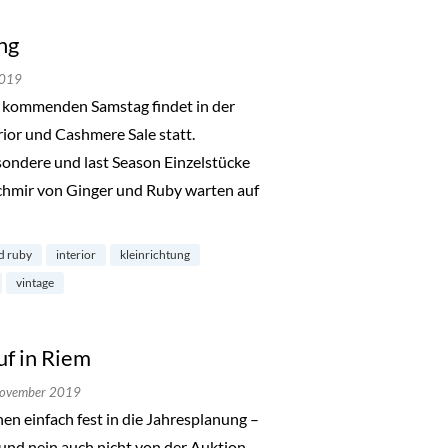
ng
2019
 kommenden Samstag findet in der
rior und Cashmere Sale statt.
esondere und last Season Einzelstücke
hmir von Ginger und Ruby warten auf
d ruby
interior
kleinrichtung
vintage
f in Riem
November 2019
n einfach fest in die Jahresplanung –
 und nein auch nicht von der Auktion