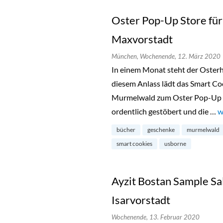
Oster Pop-Up Store für
Maxvorstadt
München,
Wochenende,
12. März 2020
In einem Monat steht der Osterh
diesem Anlass lädt das Smart C
Murmelwald zum Oster Pop-Up S
ordentlich gestöbert und die …
„
w
bücher
geschenke
murmelwald
smart cookies
usborne
Ayzit Bostan Sample Sa
Isarvorstadt
Wochenende,
13. Februar 2020