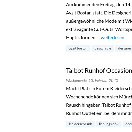
Am kommenden Freitag, den 14. F
Ayzit Bostan statt. Die Designerin
außergewöhnliche Mode mit Wie
extravagante Cut-Outs, Wortspi
Haptik formen …
„Ayzit Bostan S
weiterlesen
ayzit bostan
design sale
designer
Talbot Runhof Occasion
Wochenende,
13. Februar 2020
Macht Platz in Eurem Kleiders
Wochenende können sich Münch
Rausch hingeben. Talbot Runhof l
Runhof Outlet ein, bei dem ihr d
kleiderschrank
lieblingslook
occa