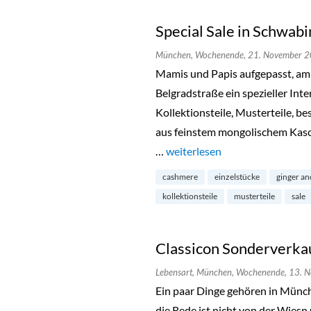
Special Sale in Schwabi
München,
Wochenende,
21. November 
Mamis und Papis aufgepasst, am
Belgradstraße ein spezieller Inte
Kollektionsteile, Musterteile, b
aus feinstem mongolischem Kasc
…
„Special Sale in Schwabing“
weiterlesen
cashmere
einzelstücke
ginger an
kollektionsteile
musterteile
sale
Classicon Sonderverkau
Lebensart,
München,
Wochenende,
13. 
Ein paar Dinge gehören in Münche
die Rede ist nicht von der Wiesn