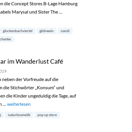
en die Concept Stores B-Lage Hamburg
bels Marysal und Sister The …
ckenbachviertel“
glockenbachviertel
glühwein
nandi
schenke
ar im Wanderlust Café
2019
h neben der Vorfreude auf die
 um die Stichwörter „Konsum“ und
len die Kinder ungeduldig die Tage, auf
ch …
„Zero Waste Pop Up Bazar im Wanderlust Café“
weiterlesen
g
naturkosmetik
pop up store