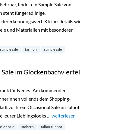
ebruar, findet ein Sample Sale von
 steht für geradlinige,
dererkennungswert. Kleine Details wie
ele und Materialien mit besonderer
ample Sale in Ludwigsvorstadt-Isarvorstadt“
 sample sale
fashion
sample sale
 Sale im Glockenbachviertel
chrank für Neues! Am kommenden
nerinnen vollends dem Shopping-
ädt zu ihrem Occasional Sale im Talbot
rei eurer Lieblingslooks …
„Talbot Runhof Occasion Sale im Glocke
weiterlesen
sion sale
stöbern
talbot runhof