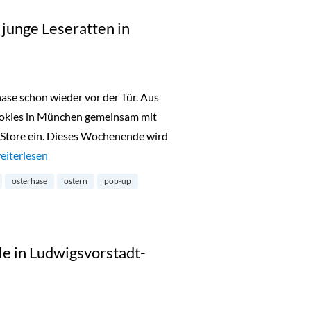
 junge Leseratten in
ase schon wieder vor der Tür. Aus
ookies in München gemeinsam mit
tore ein. Dieses Wochenende wird
Oster Pop-Up Store für junge Leseratten in Maxvorstadt“
eiterlesen
osterhase
ostern
pop-up
le in Ludwigsvorstadt-