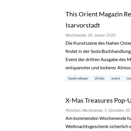
This Orient Magazin Re
Isarvorstadt
Wochenende,
30. Januar 2020
Die Kunstszene des Nahen Osten
findet in der Soda Buchhandlung 
Event der dritten Ausgabe des Ma
entspannter und lockerer Atmo
book release
drinks
event
ma
X-Mas Treasures Pop-U
München,
Wochenende,
5. Dezember 20
Am kommenden Wochenende hat d
Weihnachtsgeschenk sicherlich 