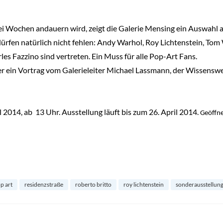
zwei Wochen andauern wird, zeigt die Galerie Mensing ein Auswah
 dürfen natürlich nicht fehlen: Andy Warhol, Roy Lichtenstein, T
s Fazzino sind vertreten. Ein Muss für alle Pop-Art Fans.
r ein Vortrag vom Galerieleiter Michael Lassmann, der Wissenswe
l 2014, ab
13 Uhr. Ausstellung läuft bis zum 26. April 2014.
Geöffn
p art
residenzstraße
roberto britto
roy lichtenstein
sonderausstellun