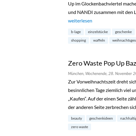
Up im Glockenbachviertel mach
und NANDI zusammen mit den La
„X-Mas Treasures Pop-Up im Glo
weiterlesen
b-lage
einzelstücke
geschenke
shopping
waffeln
weihnachtsge
Zero Waste Pop Up Baz
München,
Wochenende,
28. November 
Zur Vorweihnachtszeit dreht sic
besinnlichen Tage ziemlich viel
„Kaufen“. Auf der einen Seite zäh
der anderen Seite zerbrechen si
beauty
geschenkideen
nachhalti
zero waste