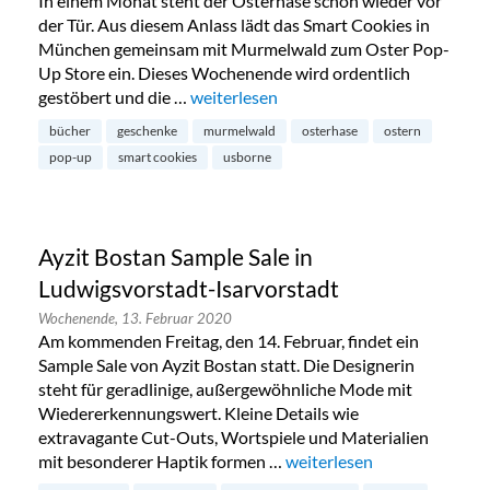
In einem Monat steht der Osterhase schon wieder vor
der Tür. Aus diesem Anlass lädt das Smart Cookies in
München gemeinsam mit Murmelwald zum Oster Pop-
Up Store ein. Dieses Wochenende wird ordentlich
gestöbert und die …
„Oster Pop-Up Store für junge Leseratt
weiterlesen
bücher
geschenke
murmelwald
osterhase
ostern
pop-up
smart cookies
usborne
Ayzit Bostan Sample Sale in
Ludwigsvorstadt-Isarvorstadt
Wochenende,
13. Februar 2020
Am kommenden Freitag, den 14. Februar, findet ein
Sample Sale von Ayzit Bostan statt. Die Designerin
steht für geradlinige, außergewöhnliche Mode mit
Wiedererkennungswert. Kleine Details wie
extravagante Cut-Outs, Wortspiele und Materialien
mit besonderer Haptik formen …
„Ayzit Bostan Sample Sale 
weiterlesen