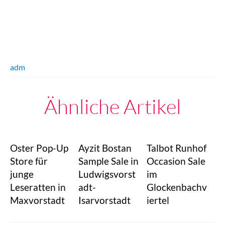
adm
Ähnliche Artikel
Oster Pop-Up
Ayzit Bostan
Talbot Runhof
Store für
Sample Sale in
Occasion Sale
junge
Ludwigsvorst
im
Leseratten in
adt-
Glockenbachv
Maxvorstadt
Isarvorstadt
iertel