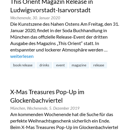
This Orient Magazin Release in
Ludwigsvorstadt-Isarvorstadt
Wochenende,
30. Januar 2020
Die Kunstszene des Nahen Ostens Am Freitag, den 31.
Januar 2020, findet in der Soda Buchhandlung in
München das offizielle Release-Event der dritten
Ausgabe des Magazins „This Orient“ statt. In
entspannter und lockerer Atmosphäre werden …
„This Orient Magazin Release in Ludwigsvorstadt-Isarvorsta
weiterlesen
book release
drinks
event
magazine
release
X-Mas Treasures Pop-Up im
Glockenbachviertel
München,
Wochenende,
5. Dezember 2019
Am kommenden Wochenende hat die Suche für das
perfekte Weihnachtsgeschenk sicherlich ein Ende.
Beim X-Mas Treasures Pop-Up im Glockenbachviertel