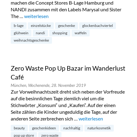
machen die Concept Stores B-Lage Hamburg und
NANDI zusammen mit den Labels Marysal und Sister
The …
„X-Mas Treasures Pop-Up im Glockenbachviertel“
weiterlesen
b-lage
einzelstücke
geschenke
glockenbachviertel
glühwein
nandi
shopping
waffeln
weihnachtsgeschenke
Zero Waste Pop Up Bazar im Wanderlust
Café
München,
Wochenende,
28. November 2019
Zur Vorweihnachtszeit dreht sich neben der Vorfreude
auf die besinnlichen Tage ziemlich viel um die
Stichwörter „Konsum“ und „Kaufen“. Auf der einen
Seite zählen die Kinder ungeduldig die Tage, auf der
anderen Seite zerbrechen sich …
„Zero Waste Pop Up Bazar 
weiterlesen
beauty
geschenkideen
nachhaltig
naturkosmetik
pop up store
zero waste