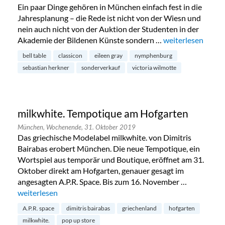
Ein paar Dinge gehören in München einfach fest in die
Jahresplanung – die Rede ist nicht von der Wiesn und
nein auch nicht von der Auktion der Studenten in der
Akademie der Bildenen Künste sondern …
„Classicon Sonder
weiterlesen
bell table
classicon
eileen gray
nymphenburg
sebastian herkner
sonderverkauf
victoria wilmotte
milkwhite. Tempotique am Hofgarten
München,
Wochenende,
31. Oktober 2019
Das griechische Modelabel milkwhite. von Dimitris
Bairabas erobert München. Die neue Tempotique, ein
Wortspiel aus temporär und Boutique, eröffnet am 31.
Oktober direkt am Hofgarten, genauer gesagt im
angesagten A.P.R. Space. Bis zum 16. November …
„milkwhite. Tempotique am Hofgarten“
weiterlesen
A.P.R. space
dimitris bairabas
griechenland
hofgarten
milkwhite.
pop up store