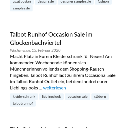
ayzit bostan
design sale
designer sample sale
fashion
sample sale
Talbot Runhof Occasion Sale im
Glockenbachviertel
Wochenende,
13. Februar 2020
Macht Platz in Eurem Kleiderschrank für Neues! Am
kommenden Wochenende können sich
Münchnerinnen vollends dem Shopping-Rausch
hingeben. Talbot Runhof lädt zu ihrem Occasional Sale
im Talbot Runhof Outlet ein, bei dem ihr drei eurer
Lieblingslooks …
„Talbot Runhof Occasion Sale im Glockenba
weiterlesen
kleiderschrank
lieblingslook
occasion sale
stöbern
talbot runhof