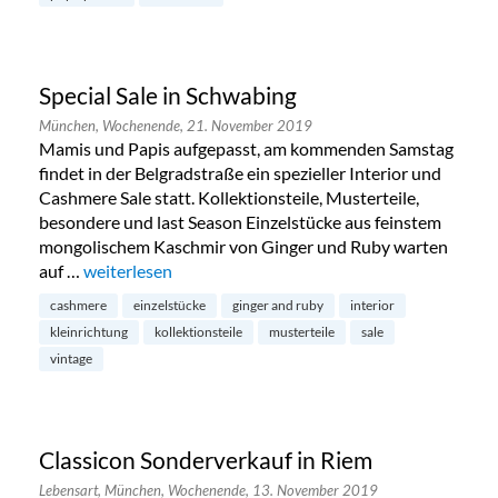
Special Sale in Schwabing
München,
Wochenende,
21. November 2019
Mamis und Papis aufgepasst, am kommenden Samstag
findet in der Belgradstraße ein spezieller Interior und
Cashmere Sale statt. Kollektionsteile, Musterteile,
besondere und last Season Einzelstücke aus feinstem
mongolischem Kaschmir von Ginger und Ruby warten
auf …
„Special Sale in Schwabing“
weiterlesen
cashmere
einzelstücke
ginger and ruby
interior
kleinrichtung
kollektionsteile
musterteile
sale
vintage
Classicon Sonderverkauf in Riem
Lebensart,
München,
Wochenende,
13. November 2019