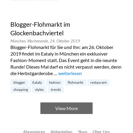
Blogger-Flohmarkt im
Glockenbachviertel
München,
Wochenende,
24. Oktober 2019
Blogger-Flohmarkt für Sie und Ihn: am 26. Oktober
2019 findet im Eataly in München ein exklusiver
Fashion-Moment statt. Das Event geht in die neunte
Runde! Dieses Mal darf es nicht verpasst werden, denn
die Herbstgarderobe …
„Blogger-Flohmarkt im Glockenbachv
weiterlesen
blogger
Eataly
fashion
flohmarkt
restaurant
shopping
styles
trends
View More
Abonnieren
Abbestellen
Shop
Über Uns