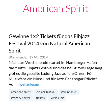
American Spirit
Gewinne 1×2 Tickets für das Elbjazz
Festival 2014 von Natural American
Spirit
Wochenende,
| 19 Mai 2014
Nächstes Wochenende startet im Hamburger Hafen
das fünfte Elbjazz Festival und das heißt: zwei Tage lang
gibt es die geballte Ladung Jazz auf die Ohren. Für
Musikfans ein Muss und für Jazz-Fans sogar Pflicht!
Vor …
„Gewinne 1×2 Tickets für das Elbjazz Festival 2014 vo
weiterlesen
american spirit
elbjazz festival
gewinnspiel
gregory porter
tickets
Verlosung