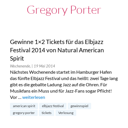
Gregory Porter
Gewinne 1×2 Tickets für das Elbjazz
Festival 2014 von Natural American
Spirit
Wochenende,
| 19 Mai 2014
Nächstes Wochenende startet im Hamburger Hafen
das fünfte Elbjazz Festival und das heißt: zwei Tage lang
gibt es die geballte Ladung Jazz auf die Ohren. Für
Musikfans ein Muss und für Jazz-Fans sogar Pflicht!
Vor …
„Gewinne 1×2 Tickets für das Elbjazz Festival 2014 vo
weiterlesen
american spirit
elbjazz festival
gewinnspiel
gregory porter
tickets
Verlosung