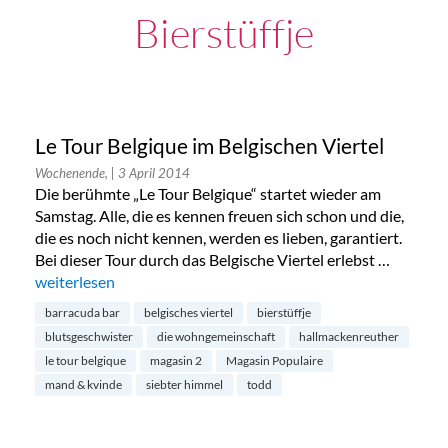
Bierstüffje
Le Tour Belgique im Belgischen Viertel
Wochenende,
| 3 April 2014
Die berühmte „Le Tour Belgique“ startet wieder am
Samstag. Alle, die es kennen freuen sich schon und die,
die es noch nicht kennen, werden es lieben, garantiert.
Bei dieser Tour durch das Belgische Viertel erlebst …
„Le Tour Belgique im Belgischen Viertel“
weiterlesen
barracuda bar
belgisches viertel
bierstüffje
blutsgeschwister
die wohngemeinschaft
hallmackenreuther
le tour belgique
magasin 2
Magasin Populaire
mand & kvinde
siebter himmel
todd