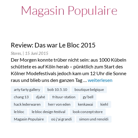
Magasin Populaire
Review: Das war Le Bloc 2015
Stores,
| 15 Juni 2015
Der Morgen konnte trüber nicht sein: aus 1000 Kübeln
schüttete es auf Köln herab – pünktlich zum Start des
Kölner Modefestivals jedoch kam um 12 Uhr die Sonne
raus und blieb uns den ganzen Tag …
„Review: Das war Le Bl
weiterlesen
arty farty gallery
bob 10.5.10
boutique belgique
chang 13
djahé
frituur-station
gy’bell
hack lederwaren
herr von eden
kenkawai
kiehl
le bloc
le bloc design festival
look conzept store
Magasin Populaire
où j'ai grandi
simon und renoldi