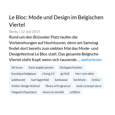
Le Bloc: Mode und Design im Belgischen
Viertel
Stores,
| 12 Juni 2015
Rund um den Brüsseler Platz laufen die
Vorbereitungen auf Hochtouren, denn am Samstag
findet dort bereits zum siebten Mal das Mode- und
Designfestival Le Bloc statt. Das gesamte Belgische
Viertel steht Kopf, wenn sich tausende …
„Le Bloc: Mode und
weiterlesen
bb loves
bent angelo jensen
blutsgeschwister
boutique belgique
chang 13
gy’bell
herr von eden
jutebeutel
karl lagerfeld
kenkawai
kerbholz
le bloc
le bloc design festival
libary of fragrance
look conzept store
Magasin Populaire
simon & renoldi
softline