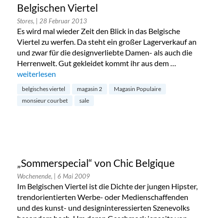
Belgischen Viertel
Stores,
| 28 Februar 2013
Es wird mal wieder Zeit den Blick in das Belgische
Viertel zu werfen. Da steht ein großer Lagerverkauf an
und zwar für die designverliebte Damen- als auch die
Herrenwelt. Gut gekleidet kommt ihr aus dem …
„Lagerverkauf von Magasin Populaire, Magasin 2 und Monsie
weiterlesen
belgisches viertel
magasin 2
Magasin Populaire
monsieur courbet
sale
„Sommerspecial“ von Chic Belgique
Wochenende,
| 6 Mai 2009
Im Belgischen Viertel ist die Dichte der jungen Hipster,
trendorientierten Werbe- oder Medienschaffenden
und des kunst- und designinteressierten Szenevolks