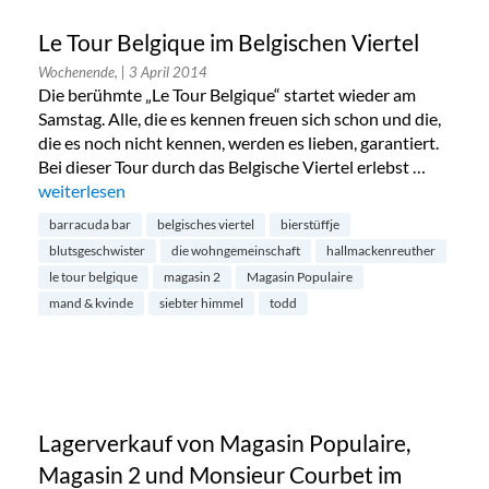
Le Tour Belgique im Belgischen Viertel
Wochenende,
| 3 April 2014
Die berühmte „Le Tour Belgique“ startet wieder am
Samstag. Alle, die es kennen freuen sich schon und die,
die es noch nicht kennen, werden es lieben, garantiert.
Bei dieser Tour durch das Belgische Viertel erlebst …
„Le Tour Belgique im Belgischen Viertel“
weiterlesen
barracuda bar
belgisches viertel
bierstüffje
blutsgeschwister
die wohngemeinschaft
hallmackenreuther
le tour belgique
magasin 2
Magasin Populaire
mand & kvinde
siebter himmel
todd
Lagerverkauf von Magasin Populaire,
Magasin 2 und Monsieur Courbet im