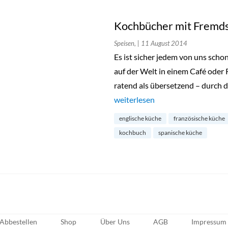
Kochbücher mit Fremds
Speisen,
| 11 August 2014
Es ist sicher jedem von uns scho
auf der Welt in einem Café oder 
ratend als übersetzend – durch 
„Kochbücher mit Fremdsprachen
weiterlesen
englische küche
französische küche
kochbuch
spanische küche
Abbestellen
Shop
Über Uns
AGB
Impressum