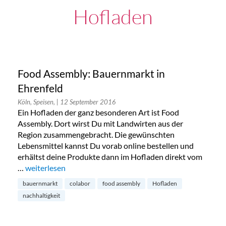
Hofladen
Food Assembly: Bauernmarkt in
Ehrenfeld
Köln, Speisen,
| 12 September 2016
Ein Hofladen der ganz besonderen Art ist Food
Assembly. Dort wirst Du mit Landwirten aus der
Region zusammengebracht. Die gewünschten
Lebensmittel kannst Du vorab online bestellen und
erhältst deine Produkte dann im Hofladen direkt vom
…
„Food Assembly: Bauernmarkt in Ehrenfeld“
weiterlesen
bauernmarkt
colabor
food assembly
Hofladen
nachhaltigkeit