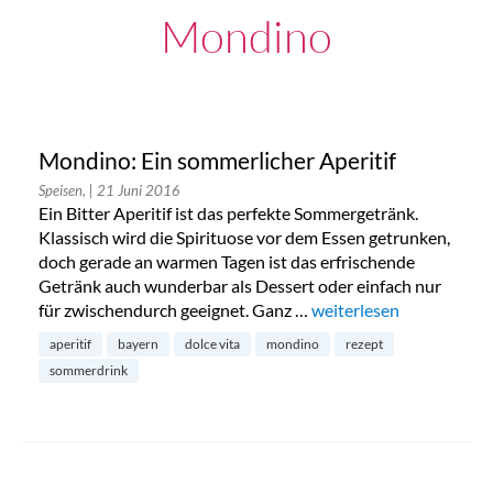
Mondino
Mondino: Ein sommerlicher Aperitif
Speisen,
| 21 Juni 2016
Ein Bitter Aperitif ist das perfekte Sommergetränk.
Klassisch wird die Spirituose vor dem Essen getrunken,
doch gerade an warmen Tagen ist das erfrischende
Getränk auch wunderbar als Dessert oder einfach nur
für zwischendurch geeignet. Ganz …
„Mondino: Ein sommerli
weiterlesen
aperitif
bayern
dolce vita
mondino
rezept
sommerdrink