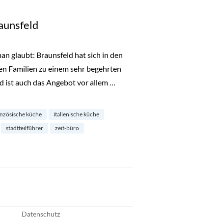
raunsfeld
man glaubt: Braunsfeld hat sich in den
gen Familien zu einem sehr begehrten
d ist auch das Angebot vor allem …
“
anzösische küche
italienische küche
stadtteilführer
zeit-büro
Datenschutz