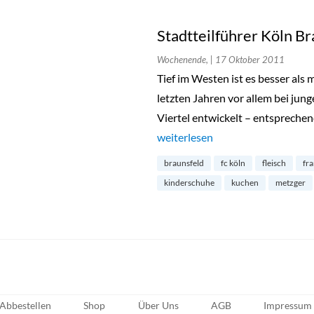
Stadtteilführer Köln B
Wochenende,
| 17 Oktober 2011
Tief im Westen ist es besser als 
letzten Jahren vor allem bei jun
Viertel entwickelt – entsprechen
„Stadtteilführer Köln Braunsfeld
weiterlesen
braunsfeld
fc köln
fleisch
fr
kinderschuhe
kuchen
metzger
Abbestellen
Shop
Über Uns
AGB
Impressum