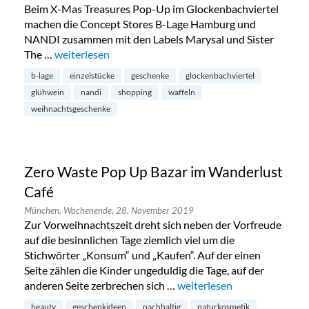
Beim X-Mas Treasures Pop-Up im Glockenbachviertel
machen die Concept Stores B-Lage Hamburg und
NANDI zusammen mit den Labels Marysal und Sister
The …
„X-Mas Treasures Pop-Up im Glockenbachviertel“
weiterlesen
b-lage
einzelstücke
geschenke
glockenbachviertel
glühwein
nandi
shopping
waffeln
weihnachtsgeschenke
Zero Waste Pop Up Bazar im Wanderlust
Café
München,
Wochenende,
28. November 2019
Zur Vorweihnachtszeit dreht sich neben der Vorfreude
auf die besinnlichen Tage ziemlich viel um die
Stichwörter „Konsum“ und „Kaufen“. Auf der einen
Seite zählen die Kinder ungeduldig die Tage, auf der
anderen Seite zerbrechen sich …
„Zero Waste Pop Up Bazar 
weiterlesen
beauty
geschenkideen
nachhaltig
naturkosmetik