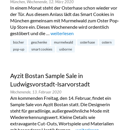
München,
Wochenende,
12. März 2020
In einem Monat steht der Osterhase schon wieder vor
der Tür. Aus diesem Anlass lädt das Smart Cookies in
München gemeinsam mit Murmelwald zum Oster Pop-
Up Store ein. Dieses Wochenende wird ordentlich
gestöbert und die …
„Oster Pop-Up Store für junge Leseratt
weiterlesen
bücher
geschenke
murmelwald
osterhase
ostern
pop-up
smart cookies
usborne
Ayzit Bostan Sample Sale in
Ludwigsvorstadt-Isarvorstadt
Wochenende,
13. Februar 2020
Am kommenden Freitag, den 14. Februar, findet ein
Sample Sale von Ayzit Bostan statt. Die Designerin
steht für geradlinige, außergewöhnliche Mode mit
Wiedererkennungswert. Kleine Details wie
extravagante Cut-Outs, Wortspiele und Materialien
mit besonderer Haptik formen …
„Ayzit Bostan Sample Sale 
weiterlesen