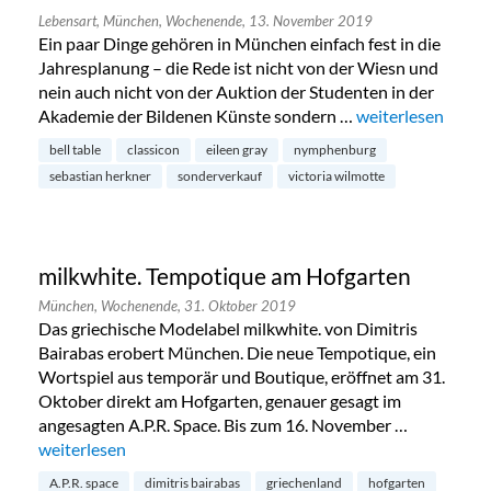
Lebensart,
München,
Wochenende,
13. November 2019
Ein paar Dinge gehören in München einfach fest in die
Jahresplanung – die Rede ist nicht von der Wiesn und
nein auch nicht von der Auktion der Studenten in der
Akademie der Bildenen Künste sondern …
„Classicon Sonder
weiterlesen
bell table
classicon
eileen gray
nymphenburg
sebastian herkner
sonderverkauf
victoria wilmotte
milkwhite. Tempotique am Hofgarten
München,
Wochenende,
31. Oktober 2019
Das griechische Modelabel milkwhite. von Dimitris
Bairabas erobert München. Die neue Tempotique, ein
Wortspiel aus temporär und Boutique, eröffnet am 31.
Oktober direkt am Hofgarten, genauer gesagt im
angesagten A.P.R. Space. Bis zum 16. November …
„milkwhite. Tempotique am Hofgarten“
weiterlesen
A.P.R. space
dimitris bairabas
griechenland
hofgarten