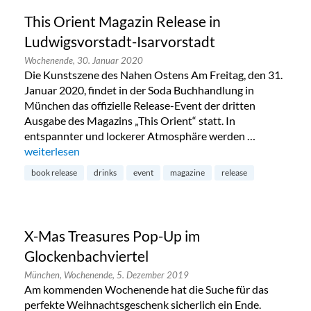
This Orient Magazin Release in
Ludwigsvorstadt-Isarvorstadt
Wochenende,
30. Januar 2020
Die Kunstszene des Nahen Ostens Am Freitag, den 31.
Januar 2020, findet in der Soda Buchhandlung in
München das offizielle Release-Event der dritten
Ausgabe des Magazins „This Orient“ statt. In
entspannter und lockerer Atmosphäre werden …
„This Orient Magazin Release in Ludwigsvorstadt-Isarvorsta
weiterlesen
book release
drinks
event
magazine
release
X-Mas Treasures Pop-Up im
Glockenbachviertel
München,
Wochenende,
5. Dezember 2019
Am kommenden Wochenende hat die Suche für das
perfekte Weihnachtsgeschenk sicherlich ein Ende.