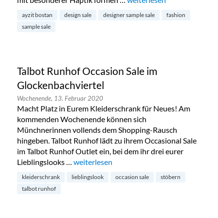
ayzit bostan
design sale
designer sample sale
fashion
sample sale
Talbot Runhof Occasion Sale im
Glockenbachviertel
Wochenende,
13. Februar 2020
Macht Platz in Eurem Kleiderschrank für Neues! Am
kommenden Wochenende können sich
Münchnerinnen vollends dem Shopping-Rausch
hingeben. Talbot Runhof lädt zu ihrem Occasional Sale
im Talbot Runhof Outlet ein, bei dem ihr drei eurer
Lieblingslooks …
„Talbot Runhof Occasion Sale im Glockenba
weiterlesen
kleiderschrank
lieblingslook
occasion sale
stöbern
talbot runhof