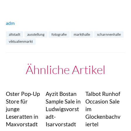
adm
altstadt
ausstellung
fotografie
markthalle
scharnnenhalle
viktualienmarkt
Ähnliche Artikel
Oster Pop-Up
Ayzit Bostan
Talbot Runhof
Store für
Sample Sale in
Occasion Sale
junge
Ludwigsvorst
im
Leseratten in
adt-
Glockenbachv
Maxvorstadt
Isarvorstadt
iertel