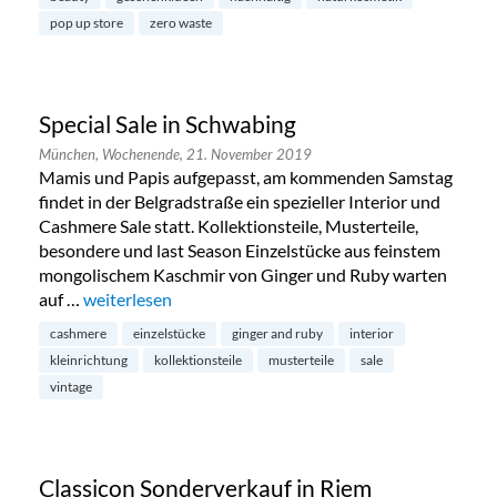
pop up store
zero waste
Special Sale in Schwabing
München,
Wochenende,
21. November 2019
Mamis und Papis aufgepasst, am kommenden Samstag
findet in der Belgradstraße ein spezieller Interior und
Cashmere Sale statt. Kollektionsteile, Musterteile,
besondere und last Season Einzelstücke aus feinstem
mongolischem Kaschmir von Ginger und Ruby warten
auf …
„Special Sale in Schwabing“
weiterlesen
cashmere
einzelstücke
ginger and ruby
interior
kleinrichtung
kollektionsteile
musterteile
sale
vintage
Classicon Sonderverkauf in Riem