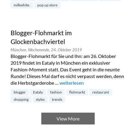
milkwhite.
pop up store
Blogger-Flohmarkt im
Glockenbachviertel
München,
Wochenende,
24. Oktober 2019
Blogger-Flohmarkt für Sie und Ihn: am 26. Oktober
2019 findet im Eataly in München ein exklusiver
Fashion-Moment statt. Das Event geht in die neunte
Runde! Dieses Mal darf es nicht verpasst werden, denn
die Herbstgarderobe …
„Blogger-Flohmarkt im Glockenbachv
weiterlesen
blogger
Eataly
fashion
flohmarkt
restaurant
shopping
styles
trends
View More