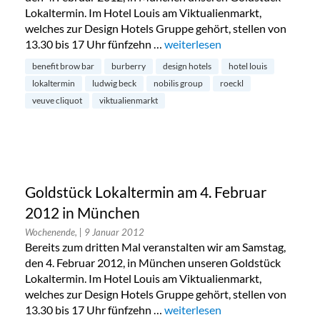
Lokaltermin. Im Hotel Louis am Viktualienmarkt,
welches zur Design Hotels Gruppe gehört, stellen von
13.30 bis 17 Uhr fünfzehn …
„Goldstück Lokaltermin am 4. 
weiterlesen
benefit brow bar
burberry
design hotels
hotel louis
lokaltermin
ludwig beck
nobilis group
roeckl
veuve cliquot
viktualienmarkt
Goldstück Lokaltermin am 4. Februar
2012 in München
Wochenende,
| 9 Januar 2012
Bereits zum dritten Mal veranstalten wir am Samstag,
den 4. Februar 2012, in München unseren Goldstück
Lokaltermin. Im Hotel Louis am Viktualienmarkt,
welches zur Design Hotels Gruppe gehört, stellen von
13.30 bis 17 Uhr fünfzehn …
„Goldstück Lokaltermin am 4. 
weiterlesen