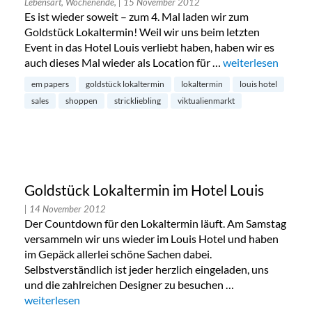
Lebensart, Wochenende,
| 15 November 2012
Es ist wieder soweit – zum 4. Mal laden wir zum
Goldstück Lokaltermin! Weil wir uns beim letzten
Event in das Hotel Louis verliebt haben, haben wir es
auch dieses Mal wieder als Location für …
„Goldstück Lokalt
weiterlesen
em papers
goldstück lokaltermin
lokaltermin
louis hotel
sales
shoppen
strickliebling
viktualienmarkt
Goldstück Lokaltermin im Hotel Louis
| 14 November 2012
Der Countdown für den Lokaltermin läuft. Am Samstag
versammeln wir uns wieder im Louis Hotel und haben
im Gepäck allerlei schöne Sachen dabei.
Selbstverständlich ist jeder herzlich eingeladen, uns
und die zahlreichen Designer zu besuchen …
„Goldstück Lokaltermin im Hotel Louis“
weiterlesen