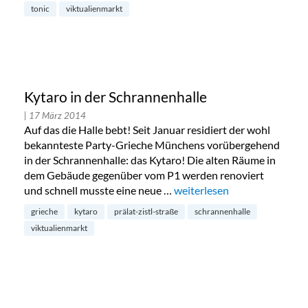
tonic
viktualienmarkt
Kytaro in der Schrannenhalle
| 17 März 2014
Auf das die Halle bebt! Seit Januar residiert der wohl
bekannteste Party-Grieche Münchens vorübergehend
in der Schrannenhalle: das Kytaro! Die alten Räume in
dem Gebäude gegenüber vom P1 werden renoviert
und schnell musste eine neue …
„Kytaro in der Schrannenhal
weiterlesen
grieche
kytaro
prälat-zistl-straße
schrannenhalle
viktualienmarkt