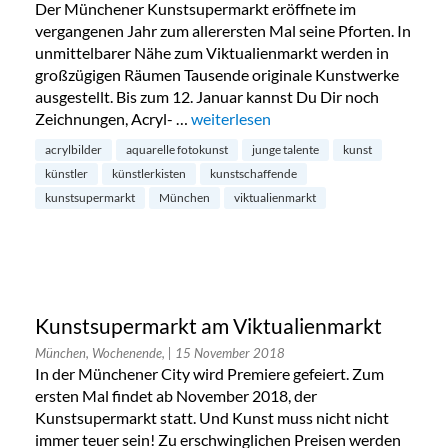
Der Münchener Kunstsupermarkt eröffnete im
vergangenen Jahr zum allerersten Mal seine Pforten. In
unmittelbarer Nähe zum Viktualienmarkt werden in
großzügigen Räumen Tausende originale Kunstwerke
ausgestellt. Bis zum 12. Januar kannst Du Dir noch
Zeichnungen, Acryl- …
„1. Müchener Kunstsupermarkt“
weiterlesen
acrylbilder
aquarelle fotokunst
junge talente
kunst
künstler
künstlerkisten
kunstschaffende
kunstsupermarkt
München
viktualienmarkt
Kunstsupermarkt am Viktualienmarkt
München, Wochenende,
| 15 November 2018
In der Münchener City wird Premiere gefeiert. Zum
ersten Mal findet ab November 2018, der
Kunstsupermarkt statt. Und Kunst muss nicht nicht
immer teuer sein! Zu erschwinglichen Preisen werden