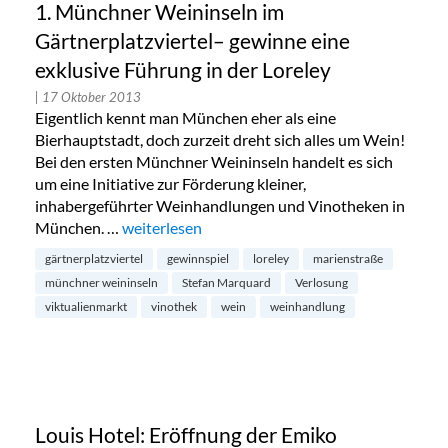
1. Münchner Weininseln im
Gärtnerplatzviertel– gewinne eine
exklusive Führung in der Loreley
| 17 Oktober 2013
Eigentlich kennt man München eher als eine
Bierhauptstadt, doch zurzeit dreht sich alles um Wein!
Bei den ersten Münchner Weininseln handelt es sich
um eine Initiative zur Förderung kleiner,
inhabergeführter Weinhandlungen und Vinotheken in
München. …
„1. Münchner Weininseln im Gärtnerplatzviertel
weiterlesen
gärtnerplatzviertel
gewinnspiel
loreley
marienstraße
münchner weininseln
Stefan Marquard
Verlosung
viktualienmarkt
vinothek
wein
weinhandlung
Louis Hotel: Eröffnung der Emiko