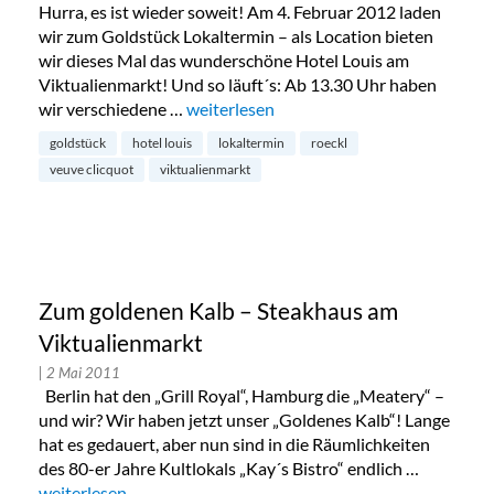
Hurra, es ist wieder soweit! Am 4. Februar 2012 laden
wir zum Goldstück Lokaltermin – als Location bieten
wir dieses Mal das wunderschöne Hotel Louis am
Viktualienmarkt! Und so läuft´s: Ab 13.30 Uhr haben
wir verschiedene …
„Goldstück Lokaltermin Hotel Louis am 
weiterlesen
goldstück
hotel louis
lokaltermin
roeckl
veuve clicquot
viktualienmarkt
Zum goldenen Kalb – Steakhaus am
Viktualienmarkt
| 2 Mai 2011
Berlin hat den „Grill Royal“, Hamburg die „Meatery“ –
und wir? Wir haben jetzt unser „Goldenes Kalb“! Lange
hat es gedauert, aber nun sind in die Räumlichkeiten
des 80-er Jahre Kultlokals „Kay´s Bistro“ endlich …
„Zum goldenen Kalb – Steakhaus am Viktualienmarkt“
weiterlesen