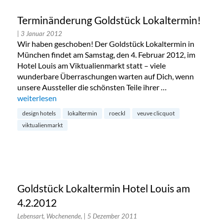
Terminänderung Goldstück Lokaltermin!
| 3 Januar 2012
Wir haben geschoben! Der Goldstück Lokaltermin in
München findet am Samstag, den 4. Februar 2012, im
Hotel Louis am Viktualienmarkt statt – viele
wunderbare Überraschungen warten auf Dich, wenn
unsere Aussteller die schönsten Teile ihrer …
„Terminänderung Goldstück Lokaltermin!“
weiterlesen
design hotels
lokaltermin
roeckl
veuve clicquot
viktualienmarkt
Goldstück Lokaltermin Hotel Louis am
4.2.2012
Lebensart, Wochenende,
| 5 Dezember 2011