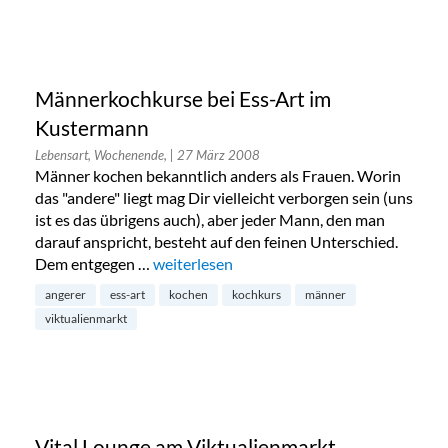
Männerkochkurse bei Ess-Art im
Kustermann
Lebensart, Wochenende,
| 27 März 2008
Männer kochen bekanntlich anders als Frauen. Worin
das "andere" liegt mag Dir vielleicht verborgen sein (uns
ist es das übrigens auch), aber jeder Mann, den man
darauf anspricht, besteht auf den feinen Unterschied.
Dem entgegen …
„Männerkochkurse bei Ess-Art im Kusterm
weiterlesen
angerer
ess-art
kochen
kochkurs
männer
viktualienmarkt
Vital Lounge am Viktualienmarkt