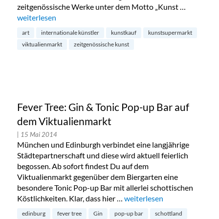
zeitgenössische Werke unter dem Motto „Kunst …
„Kunstsupermarkt am Viktualienmarkt“
weiterlesen
art
internationale künstler
kunstkauf
kunstsupermarkt
viktualienmarkt
zeitgenössische kunst
Fever Tree: Gin & Tonic Pop-up Bar auf
dem Viktualienmarkt
| 15 Mai 2014
München und Edinburgh verbindet eine langjährige
Städtepartnerschaft und diese wird aktuell feierlich
begossen. Ab sofort findest Du auf dem
Viktualienmarkt gegenüber dem Biergarten eine
besondere Tonic Pop-up Bar mit allerlei schottischen
Köstlichkeiten. Klar, dass hier …
„Fever Tree: Gin & Tonic Po
weiterlesen
edinburg
fever tree
Gin
pop-up bar
schottland