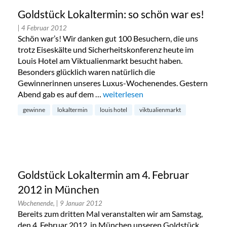
Goldstück Lokaltermin: so schön war es!
| 4 Februar 2012
Schön war’s! Wir danken gut 100 Besuchern, die uns
trotz Eiseskälte und Sicherheitskonferenz heute im
Louis Hotel am Viktualienmarkt besucht haben.
Besonders glücklich waren natürlich die
Gewinnerinnen unseres Luxus-Wochenendes. Gestern
Abend gab es auf dem …
„Goldstück Lokaltermin: so schön w
weiterlesen
gewinne
lokaltermin
louis hotel
viktualienmarkt
Goldstück Lokaltermin am 4. Februar
2012 in München
Wochenende,
| 9 Januar 2012
Bereits zum dritten Mal veranstalten wir am Samstag,
den 4. Februar 2012, in München unseren Goldstück