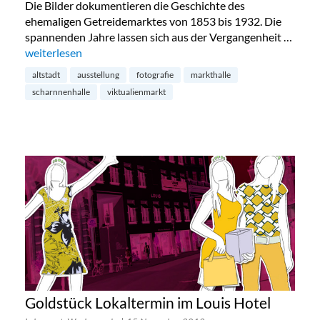
Die Bilder dokumentieren die Geschichte des
ehemaligen Getreidemarktes von 1853 bis 1932. Die
spannenden Jahre lassen sich aus der Vergangenheit …
„Ausstellung: Schrannenhalle München, 1853-1932 in der S
weiterlesen
altstadt
ausstellung
fotografie
markthalle
scharnnenhalle
viktualienmarkt
Goldstück Lokaltermin im Louis Hotel