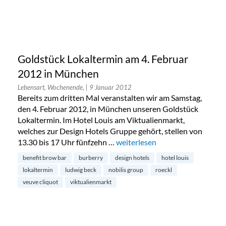
Goldstück Lokaltermin am 4. Februar
2012 in München
Lebensart, Wochenende,
| 9 Januar 2012
Bereits zum dritten Mal veranstalten wir am Samstag,
den 4. Februar 2012, in München unseren Goldstück
Lokaltermin. Im Hotel Louis am Viktualienmarkt,
welches zur Design Hotels Gruppe gehört, stellen von
13.30 bis 17 Uhr fünfzehn …
„Goldstück Lokaltermin am 4. 
weiterlesen
benefit brow bar
burberry
design hotels
hotel louis
lokaltermin
ludwig beck
nobilis group
roeckl
veuve cliquot
viktualienmarkt