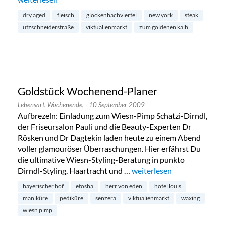
dry aged
fleisch
glockenbachviertel
new york
steak
utzschneiderstraße
viktualienmarkt
zum goldenen kalb
Goldstück Wochenend-Planer
Lebensart, Wochenende,
| 10 September 2009
Aufbrezeln: Einladung zum Wiesn-Pimp Schatzi-Dirndl,
der Friseursalon Pauli und die Beauty-Experten Dr
Rösken und Dr Dagtekin laden heute zu einem Abend
voller glamouröser Überraschungen. Hier erfährst Du
die ultimative Wiesn-Styling-Beratung in punkto
Dirndl-Styling, Haartracht und …
„Goldstück Wochenend-Pl
weiterlesen
bayerischer hof
etosha
herr von eden
hotel louis
maniküre
pediküre
senzera
viktualienmarkt
waxing
wiesn pimp