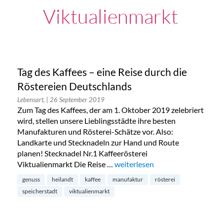
Viktualienmarkt
Tag des Kaffees – eine Reise durch die
Röstereien Deutschlands
Lebensart,
| 26 September 2019
Zum Tag des Kaffees, der am 1. Oktober 2019 zelebriert
wird, stellen unsere Lieblingsstädte ihre besten
Manufakturen und Rösterei-Schätze vor. Also:
Landkarte und Stecknadeln zur Hand und Route
planen! Stecknadel Nr.1 Kaffeerösterei
Viktualienmarkt Die Reise …
„Tag des Kaffees – eine Reise d
weiterlesen
genuss
heilandt
kaffee
manufaktur
rösterei
speicherstadt
viktualienmarkt