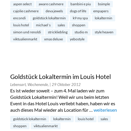
aspen select
aware cashmere
bambini e piu
bsimple
cajolie cashmere
deva jewels
dogs of life
empapers
encondi
goldstück lokaltermin
k9 my spa
lokaltermin
louis hotel
michael´s
sales
shoppen
simon und renoldi
strickliebling
studio m
style heaven
viktualienmarkt
xmas deluxe
yebostyle
Goldstück Lokaltermin im Louis Hotel
Lebensart, Wochenende,
| 29 Oktober 2012
Es ist wieder soweit – zum 4. Mal laden wir zum
Goldstück Lokaltermin! Weil wir uns beim letzten
Event in das Hotel Louis verliebt haben, haben wir es
auch dieses Mal wieder als Location für …
„Goldstück Lokalt
weiterlesen
goldstück lokaltermin
lokaltermin
louis hotel
sales
shoppen
viktualienmarkt