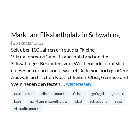
Markt am Elisabethplatz in Schwabing
| 23 Februar 2012
Seit über 100 Jahren erfreut der "kleine
Viktualienmarkt" am Elisabethplatz schon die
Schwabinger. Besonders zum Wochenende lohnt sich
ein Besuch denn dann erwartet Dich eine noch größere
Auswahl an frischen Köstlichkeiten, Obst, Gemüse und
Wein neben den festen …
„Markt am Elisabethplatz in Schw
weiterlesen
café backerl
elisabethmarkt
fleisch
geflügel
gemüse
käse
markt am elisabethplatz
obst
schauburg
susa
viktualienmarkt