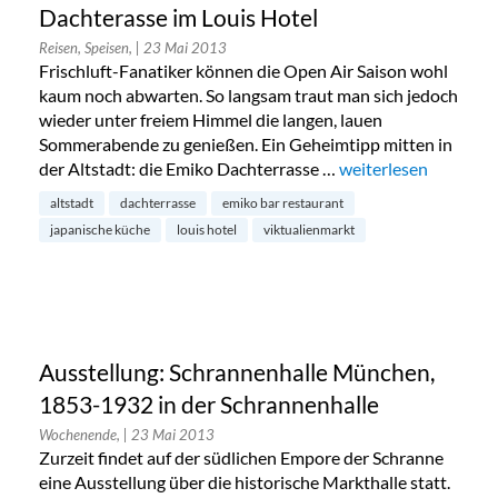
Dachterasse im Louis Hotel
Reisen, Speisen,
| 23 Mai 2013
Frischluft-Fanatiker können die Open Air Saison wohl
kaum noch abwarten. So langsam traut man sich jedoch
wieder unter freiem Himmel die langen, lauen
Sommerabende zu genießen. Ein Geheimtipp mitten in
der Altstadt: die Emiko Dachterrasse …
„Louis Hotel: Eröffn
weiterlesen
altstadt
dachterrasse
emiko bar restaurant
japanische küche
louis hotel
viktualienmarkt
Ausstellung: Schrannenhalle München,
1853-1932 in der Schrannenhalle
Wochenende,
| 23 Mai 2013
Zurzeit findet auf der südlichen Empore der Schranne
eine Ausstellung über die historische Markthalle statt.