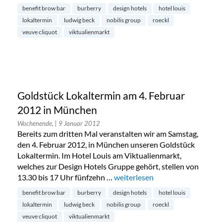
benefit brow bar
burberry
design hotels
hotel louis
lokaltermin
ludwig beck
nobilis group
roeckl
veuve cliquot
viktualienmarkt
Goldstück Lokaltermin am 4. Februar
2012 in München
Wochenende,
| 9 Januar 2012
Bereits zum dritten Mal veranstalten wir am Samstag,
den 4. Februar 2012, in München unseren Goldstück
Lokaltermin. Im Hotel Louis am Viktualienmarkt,
welches zur Design Hotels Gruppe gehört, stellen von
13.30 bis 17 Uhr fünfzehn …
„Goldstück Lokaltermin am 4. 
weiterlesen
benefit brow bar
burberry
design hotels
hotel louis
lokaltermin
ludwig beck
nobilis group
roeckl
veuve cliquot
viktualienmarkt