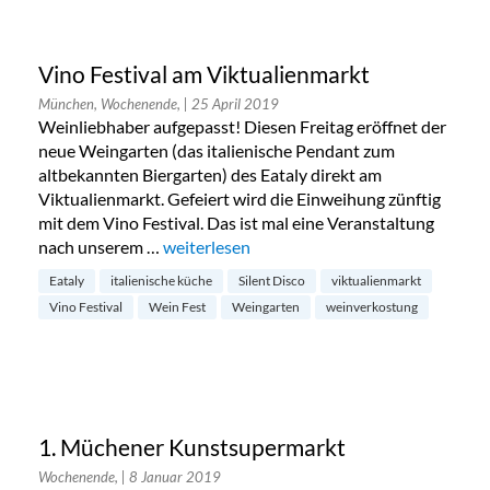
Vino Festival am Viktualienmarkt
München, Wochenende,
| 25 April 2019
Weinliebhaber aufgepasst! Diesen Freitag eröffnet der
neue Weingarten (das italienische Pendant zum
altbekannten Biergarten) des Eataly direkt am
Viktualienmarkt. Gefeiert wird die Einweihung zünftig
mit dem Vino Festival. Das ist mal eine Veranstaltung
nach unserem …
„Vino Festival am Viktualienmarkt“
weiterlesen
Eataly
italienische küche
Silent Disco
viktualienmarkt
Vino Festival
Wein Fest
Weingarten
weinverkostung
1. Müchener Kunstsupermarkt
Wochenende,
| 8 Januar 2019