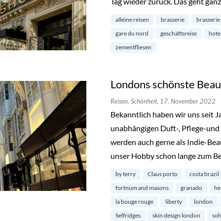
Tag wieder zurück. Das geht ganz
alleine reisen
brasserie
brasserie
gare du nord
geschäftsreise
hote
zementfliesen
Londons schönste Beau
Reisen,
Schönheit,
17. November 2022
Bekanntlich haben wir uns seit 
unabhängigen Duft-, Pflege-und 
werden auch gerne als Indie-Bea
unser Hobby schon lange zum Be
by terry
Claus porto
costa brazil
fortnum and masons
granado
he
la bouge rouge
liberty
london
Selfridges
skin design london
so