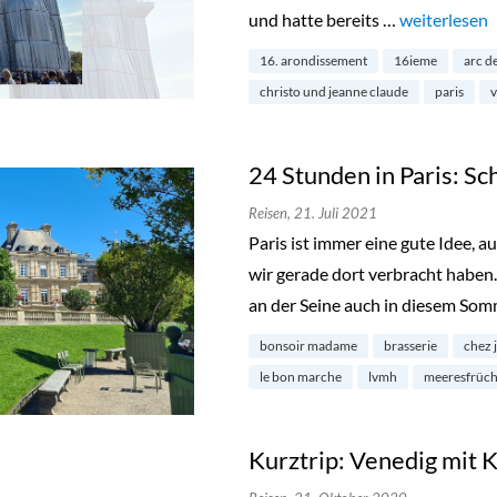
und hatte bereits …
„Arc de Trio
weiterlesen
16. arondissement
16ieme
arc d
christo und jeanne claude
paris
v
24 Stunden in Paris: S
Reisen,
21. Juli 2021
Paris ist immer eine gute Idee, 
wir gerade dort verbracht haben.
an der Seine auch in diesem So
bonsoir madame
brasserie
chez 
le bon marche
lvmh
meeresfrüch
Kurztrip: Venedig mit 