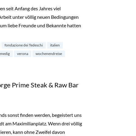
en seit Anfang des Jahres viel
Arbeit unter völlig neuen Bedingungen
r um liebe Freunde und Bekannte hatten
ig mit Kindern“
fondazione dei Tedeschi
italien
enedig
verona
wochenendreise
orge Prime Steak & Raw Bar
ends sonst finden werden, begeistert uns
t am Maximilianplatz. Wenn drei völlig
nieren, kann ohne Zweifel davon