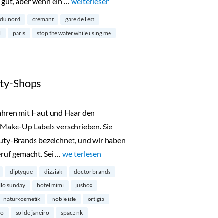
 gut, aber wenn ein …
„25hours Hotel Terminus Nord in Paris“
weiterlesen
 du nord
crémant
gare de l'est
l
paris
stop the water while using me
ty-Shops
Jahren mit Haut und Haar den
Make-Up Labels verschrieben. Sie
uty-Brands bezeichnet, und wir haben
ruf gemacht. Sei …
„Londons schönste Beauty-Shops“
weiterlesen
diptyque
dizziak
doctor brands
llo sunday
hotel mimi
jusbox
naturkosmetik
noble isle
ortigia
ho
sol de janeiro
space nk