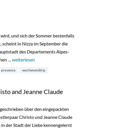
 wird, und sich der Sommer bestenfalls
 scheint in Nizza im September die
Hauptstadt des Departements Alpes-
chen …
„Nizza im September“
weiterlesen
provence
wochenendtrip
isto and Jeanne Claude
 geschrieben über den eingepackten
nstlerpaar Christo und Jeanne Claude
 in der Stadt der Liebe kennengelernt