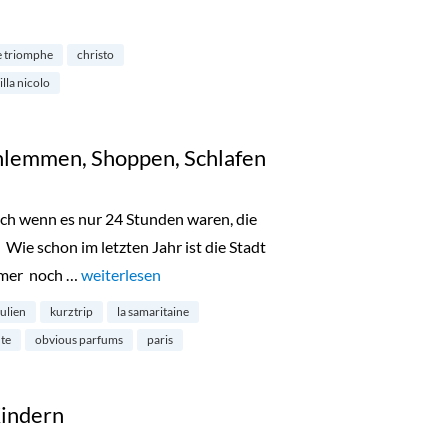
mphe by Christo and Jeanne Claude“
e triomphe
christo
illa nicolo
chlemmen, Shoppen, Schlafen
auch wenn es nur 24 Stunden waren, die
 Wie schon im letzten Jahr ist die Stadt
mmer noch …
„24 Stunden in Paris: Schlemmen, Shoppen, Schlafen“
weiterlesen
julien
kurztrip
la samaritaine
te
obvious parfums
paris
Kindern