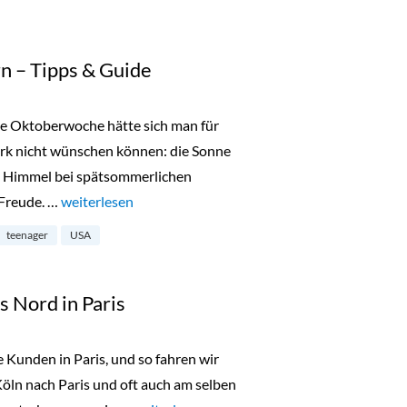
n – Tipps & Guide
te Oktoberwoche hätte sich man für
ork nicht wünschen können: die Sonne
en Himmel bei spätsommerlichen
 Freude. …
„New York mit Teenagern – Tipps & Guide“
weiterlesen
teenager
USA
 Nord in Paris
 Kunden in Paris, und so fahren wir
öln nach Paris und oft auch am selben