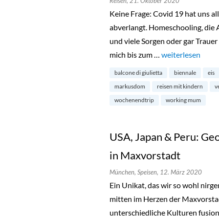
Reisen,
21. Oktober 2020
Keine Frage: Covid 19 hat uns all
abverlangt. Homeschooling, die 
und viele Sorgen oder gar Traue
mich bis zum …
„Kurztrip: Vened
weiterlesen
balcone di giulietta
biennale
eis
markusdom
reisen mit kindern
v
wochenendtrip
working mum
USA, Japan & Peru: Ge
in Maxvorstadt
München,
Speisen,
12. März 2020
Ein Unikat, das wir so wohl nirg
mitten im Herzen der Maxvorstad
unterschiedliche Kulturen fusio