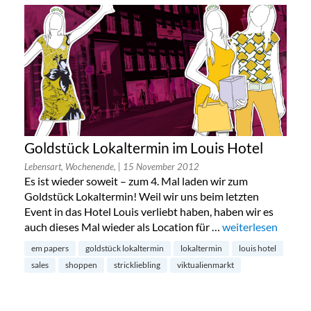
Goldstück Lokaltermin im Louis Hotel
Lebensart, Wochenende,
| 15 November 2012
Es ist wieder soweit – zum 4. Mal laden wir zum
Goldstück Lokaltermin! Weil wir uns beim letzten
Event in das Hotel Louis verliebt haben, haben wir es
auch dieses Mal wieder als Location für …
„Goldstück Lokalt
weiterlesen
em papers
goldstück lokaltermin
lokaltermin
louis hotel
sales
shoppen
strickliebling
viktualienmarkt