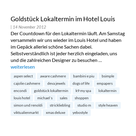
Goldstück Lokaltermin im Hotel Louis
| 14 November 2012
Der Countdown für den Lokaltermin läuft. Am Samstag
versammeln wir uns wieder im Louis Hotel und haben
im Gepäck allerlei schöne Sachen dabei.
Selbstverständlich ist jeder herzlich eingeladen, uns
und die zahlreichen Designer zu besuchen …
„Goldstück Lokaltermin im Hotel Louis“
weiterlesen
aspen select
aware cashmere
bambini e piu
bsimple
cajolie cashmere
deva jewels
dogs of life
empapers
encondi
goldstück lokaltermin
k9 my spa
lokaltermin
louis hotel
michael´s
sales
shoppen
simon und renoldi
strickliebling
studio m
style heaven
viktualienmarkt
xmas deluxe
yebostyle