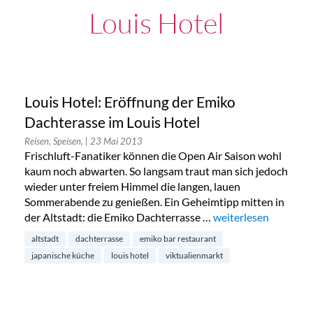
Louis Hotel
Louis Hotel: Eröffnung der Emiko
Dachterasse im Louis Hotel
Reisen, Speisen,
| 23 Mai 2013
Frischluft-Fanatiker können die Open Air Saison wohl
kaum noch abwarten. So langsam traut man sich jedoch
wieder unter freiem Himmel die langen, lauen
Sommerabende zu genießen. Ein Geheimtipp mitten in
der Altstadt: die Emiko Dachterrasse …
„Louis Hotel: Eröffn
weiterlesen
altstadt
dachterrasse
emiko bar restaurant
japanische küche
louis hotel
viktualienmarkt