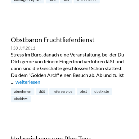
Obstbaron Fruchtlieferdienst
| 30 Juli 2011
Stress im Büro, danach eine Veranstaltung, bei der Du
Dich gerne von feinem Fingerfood verführen läßt und
dann sind die Geschäfte geschlossen! Schon stattest
Du dem "Golden Arch" einen Besuch ab. Ab und zu ist
…
„Obstbaron Fruchtlieferdienst“
weiterlesen
abnehmen
diät
lieferservice
obst
obstkiste
ökokiste
Holzspielzeug von Plan Toys