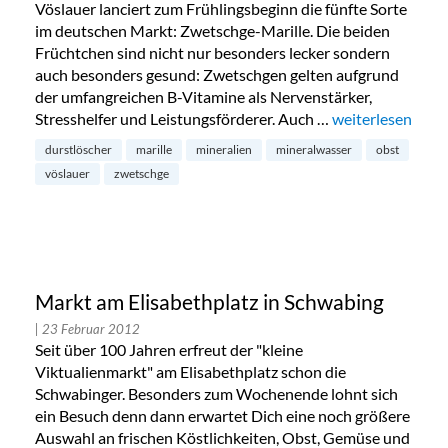
Vöslauer lanciert zum Frühlingsbeginn die fünfte Sorte
im deutschen Markt: Zwetschge-Marille. Die beiden
Früchtchen sind nicht nur besonders lecker sondern
auch besonders gesund: Zwetschgen gelten aufgrund
der umfangreichen B-Vitamine als Nervenstärker,
Stresshelfer und Leistungsförderer. Auch …
„Vöslauer: immer
weiterlesen
durstlöscher
marille
mineralien
mineralwasser
obst
vöslauer
zwetschge
Markt am Elisabethplatz in Schwabing
| 23 Februar 2012
Seit über 100 Jahren erfreut der "kleine
Viktualienmarkt" am Elisabethplatz schon die
Schwabinger. Besonders zum Wochenende lohnt sich
ein Besuch denn dann erwartet Dich eine noch größere
Auswahl an frischen Köstlichkeiten, Obst, Gemüse und