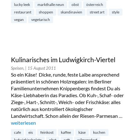
lucky leek
markthalle neun
obst
österreich
restaurant
shoppen
skandinavien
street art
style
vegan
vegetarisch
Kulinarisches im Ludwigkirch-Viertel
Speisen,
| 15 August 2011
So ein Käse! Dicke, runde, feste Laibe ansprechend
präsentiert in schönen Holzregalen: im Berliner
Familienunternehmen Knippenbergs findest Du als
Käse-Liebhaberin das Paradies. Ob Kuh-, Schaf- oder
Ziege-, Hart-, Schnitt-, Weich- oder Frischkäse: alles
natürlich aus kontrolliert ökologischer
Landwirtschaft. Schon allein der Riesen-Parmesan …
„Kulinarisches im Ludwigkirch-Viertel“
weiterlesen
cafe
eis
feinkost
kaffee
käse
kuchen
ludwigkirchplatz
obst
saft
wilmersdorf