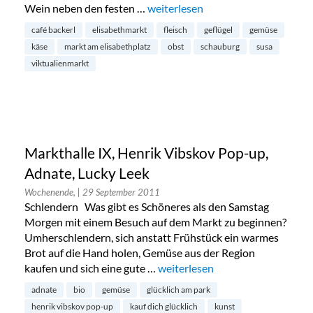
Wein neben den festen …
„Markt am Elisabethplatz in Schw
weiterlesen
café backerl
elisabethmarkt
fleisch
geflügel
gemüse
käse
markt am elisabethplatz
obst
schauburg
susa
viktualienmarkt
Markthalle IX, Henrik Vibskov Pop-up,
Adnate, Lucky Leek
Wochenende,
| 29 September 2011
Schlendern Was gibt es Schöneres als den Samstag
Morgen mit einem Besuch auf dem Markt zu beginnen?
Umherschlendern, sich anstatt Frühstück ein warmes
Brot auf die Hand holen, Gemüse aus der Region
kaufen und sich eine gute …
„Markthalle IX, Henrik Vibskov 
weiterlesen
adnate
bio
gemüse
glücklich am park
henrik vibskov pop-up
kauf dich glücklich
kunst