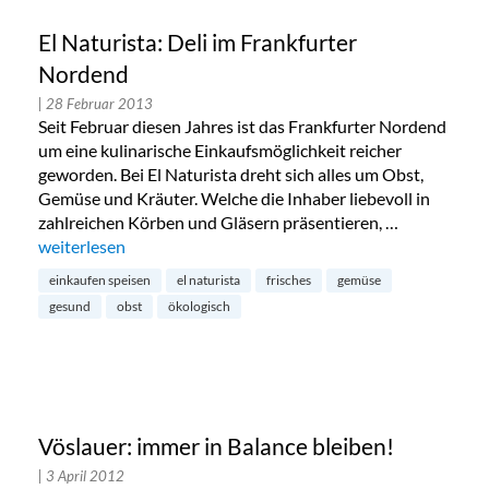
El Naturista: Deli im Frankfurter
Nordend
| 28 Februar 2013
Seit Februar diesen Jahres ist das Frankfurter Nordend
um eine kulinarische Einkaufsmöglichkeit reicher
geworden. Bei El Naturista dreht sich alles um Obst,
Gemüse und Kräuter. Welche die Inhaber liebevoll in
zahlreichen Körben und Gläsern präsentieren, …
„El Naturista: Deli im Frankfurter Nordend“
weiterlesen
einkaufen speisen
el naturista
frisches
gemüse
gesund
obst
ökologisch
Vöslauer: immer in Balance bleiben!
| 3 April 2012