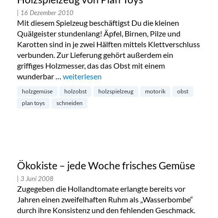
| 16 Dezember 2010
Mit diesem Spielzeug beschäftigst Du die kleinen
Quälgeister stundenlang! Äpfel, Birnen, Pilze und
Karotten sind in je zwei Hälften mittels Klettverschluss
verbunden. Zur Lieferung gehört außerdem ein
griffiges Holzmesser, das das Obst mit einem
wunderbar …
„Holzspielzeug von Plan Toys“
weiterlesen
holzgemüse
holzobst
holzspielzeug
motorik
obst
plan toys
schneiden
Ökokiste – jede Woche frisches Gemüse
| 3 Juni 2008
Zugegeben die Hollandtomate erlangte bereits vor
Jahren einen zweifelhaften Ruhm als „Wasserbombe“
durch ihre Konsistenz und den fehlenden Geschmack.