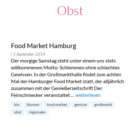
Obst
Food Market Hamburg
| 5 September 2014
Der morgige Samstag steht unter einem uns stets
willkommenen Motto: Schlemmen ohne schlechtes
Gewissen. In der Großmarkthalle findet zum achten
Mal der Hamburger Food Market statt, der alljährlich
zusammen mit der Genießerzeitschrift Der
Feinschmecker veranstaltet …
„Food Market Hamburg“
weiterlesen
bio
blumen
food market
gemüse
großmarkt
obst
regionales