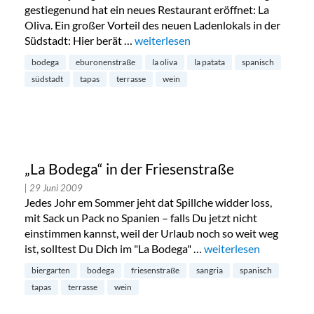
gestiegenund hat ein neues Restaurant eröffnet: La
Oliva. Ein großer Vorteil des neuen Ladenlokals in der
Südstadt: Hier berät …
„Neues Restaurant „La Oliva“ in der 
weiterlesen
bodega
eburonenstraße
la oliva
la patata
spanisch
südstadt
tapas
terrasse
wein
„La Bodega“ in der Friesenstraße
| 29 Juni 2009
Jedes Johr em Sommer jeht dat Spillche widder loss,
mit Sack un Pack no Spanien – falls Du jetzt nicht
einstimmen kannst, weil der Urlaub noch so weit weg
ist, solltest Du Dich im "La Bodega" …
„„La Bodega“ in der Fr
weiterlesen
biergarten
bodega
friesenstraße
sangria
spanisch
tapas
terrasse
wein