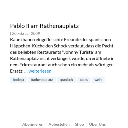
Pablo II am Rathenauplatz
| 20 Februar 2009
Kaum haben eingefleischte Freunde der spanischen
Häppchen-Küche den Schock verdaut, dass die Pacht
des beliebten Restaurants "Johnny Turista" am
Rathenauplatz nicht verlängert wurde, da eröffnete in
dem Eckrestaurant auch schon ein mehr als würdiger
Ersatz: …
„Pablo II am Rathenauplatz“
weiterlesen
bodega
Rathenauplatz
spanisch
tapas
wein
Abonnieren
Abbestellen
Shop
Über Uns