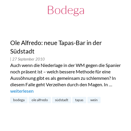
Bodega
Ole Alfredo: neue Tapas-Bar in der
Südstadt
| 27 September 2010
Auch wenn die Niederlage in der WM gegen die Spanier
noch präsent ist – welch bessere Methode für eine
Aussöhnung gibt es als gemeinsam zu schlemmen? In
diesem Falle geht Verzeihen durch den Magen. In …
„Ole Alfredo: neue Tapas-Bar in der Südstadt“
weiterlesen
bodega
ole alfredo
südstadt
tapas
wein