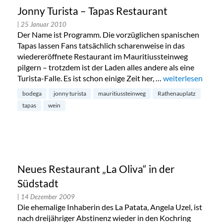
Jonny Turista – Tapas Restaurant
| 25 Januar 2010
Der Name ist Programm. Die vorzüglichen spanischen
Tapas lassen Fans tatsächlich scharenweise in das
wiedereröffnete Restaurant im Mauritiussteinweg
pilgern – trotzdem ist der Laden alles andere als eine
Turista-Falle. Es ist schon einige Zeit her, …
„Jonny Turista –
weiterlesen
bodega
jonny turista
mauritiussteinweg
Rathenauplatz
tapas
wein
Neues Restaurant „La Oliva“ in der
Südstadt
| 14 Dezember 2009
Die ehemalige Inhaberin des La Patata, Angela Uzel, ist
nach dreijähriger Abstinenz wieder in den Kochring