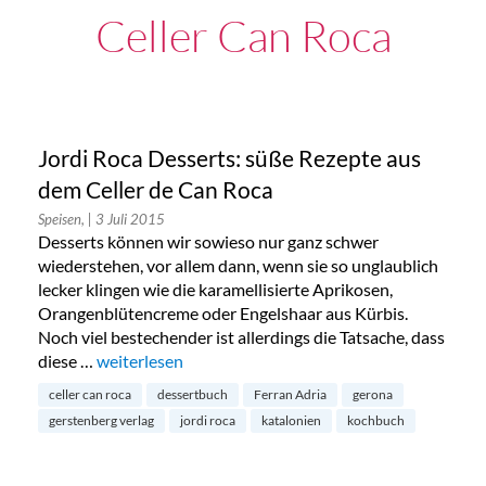
Celler Can Roca
Jordi Roca Desserts: süße Rezepte aus
dem Celler de Can Roca
Speisen,
| 3 Juli 2015
Desserts können wir sowieso nur ganz schwer
wiederstehen, vor allem dann, wenn sie so unglaublich
lecker klingen wie die karamellisierte Aprikosen,
Orangenblütencreme oder Engelshaar aus Kürbis.
Noch viel bestechender ist allerdings die Tatsache, dass
diese …
„Jordi Roca Desserts: süße Rezepte aus dem Celler 
weiterlesen
celler can roca
dessertbuch
Ferran Adria
gerona
gerstenberg verlag
jordi roca
katalonien
kochbuch