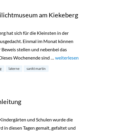
eilichtmuseum am Kiekeberg
 hat sich für die Kleinsten in der
ausgedacht. Einmal im Monat können
er Beweis stellen und nebenbei das
 Dieses Wochenende sind …
„Laternenbasteln im Freilichtmuseum
weiterlesen
g
laterne
sankt martin
nleitung
! Kindergärten und Schulen wurde die
rd in diesen Tagen gemalt, gefaltet und