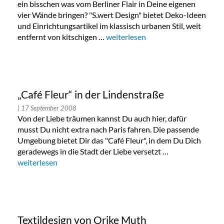
ein bisschen was vom Berliner Flair in Deine eigenen
vier Wände bringen? "S.wert Design" bietet Deko-Ideen
und Einrichtungsartikel im klassisch urbanen Stil, weit
entfernt von kitschigen …
„„s.wert“ – Urbanes Design in Mitt
weiterlesen
„Café Fleur“ in der Lindenstraße
| 17 September 2008
Von der Liebe träumen kannst Du auch hier, dafür
musst Du nicht extra nach Paris fahren. Die passende
Umgebung bietet Dir das "Café Fleur", in dem Du Dich
geradewegs in die Stadt der Liebe versetzt …
„„Café Fleur“ in der Lindenstraße“
weiterlesen
Textildesign von Orike Muth