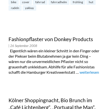
bike
cover
fahrrad
fahrradhelm
frühling
hut
radeln
yakkay
Fashionpflaster von Donkey Products
| 26 September 2008
Eigentlich wären ein kleiner Schnitt in den Finger oder
der Piekser beim Blutabnehmen ja gar kein Ding –
wären nur die unvermeidlichen Pflaster nicht so
grauenhaft unkleidsam. Abhilfe für alle Fashionistas
schafft die Hamburger Kreativwerkstatt …
„Fashionpflaster
weiterlesen
Kölner Shoppingnacht, Bio Brunch im
„Café Lichtenberg“, „Portugal the Man“,