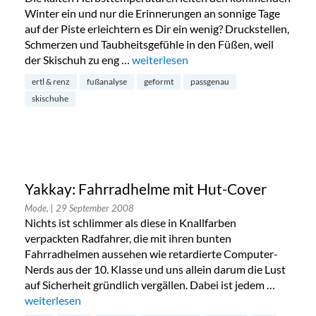
Winter ein und nur die Erinnerungen an sonnige Tage
auf der Piste erleichtern es Dir ein wenig? Druckstellen,
Schmerzen und Taubheitsgefühle in den Füßen, weil
der Skischuh zu eng …
„Skischuhe von „Ertl & Renz““
weiterlesen
ertl & renz
fußanalyse
geformt
passgenau
skischuhe
Yakkay: Fahrradhelme mit Hut-Cover
Mode,
| 29 September 2008
Nichts ist schlimmer als diese in Knallfarben
verpackten Radfahrer, die mit ihren bunten
Fahrradhelmen aussehen wie retardierte Computer-
Nerds aus der 10. Klasse und uns allein darum die Lust
auf Sicherheit gründlich vergällen. Dabei ist jedem …
„Yakkay: Fahrradhelme mit Hut-Cover“
weiterlesen