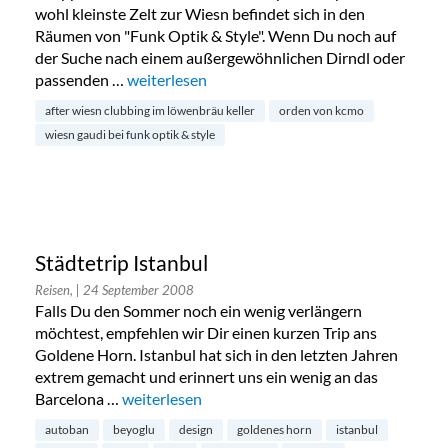
wohl kleinste Zelt zur Wiesn befindet sich in den
Räumen von "Funk Optik & Style". Wenn Du noch auf
der Suche nach einem außergewöhnlichen Dirndl oder
passenden …
„Wiesn Gaudi, Schmuck von „KCMO“, „Female T
weiterlesen
after wiesn clubbing im löwenbräu keller
orden von kcmo
wiesn gaudi bei funk optik & style
Städtetrip Istanbul
Reisen,
| 24 September 2008
Falls Du den Sommer noch ein wenig verlängern
möchtest, empfehlen wir Dir einen kurzen Trip ans
Goldene Horn. Istanbul hat sich in den letzten Jahren
extrem gemacht und erinnert uns ein wenig an das
Barcelona …
„Städtetrip Istanbul“
weiterlesen
autoban
beyoglu
design
goldenes horn
istanbul