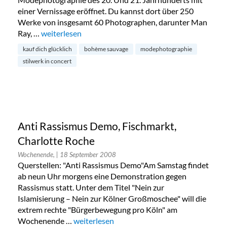
einer Vernissage eröffnet. Du kannst dort über 250
Werke von insgesamt 60 Photographen, darunter Man
Ray, …
„Modephotographie aus neun Jahrzehnten, Kauf Dich
weiterlesen
kauf dich glücklich
bohème sauvage
modephotographie
stilwerk in concert
Anti Rassismus Demo, Fischmarkt,
Charlotte Roche
Wochenende,
| 18 September 2008
Querstellen: "Anti Rassismus Demo"Am Samstag findet
ab neun Uhr morgens eine Demonstration gegen
Rassismus statt. Unter dem Titel "Nein zur
Islamisierung – Nein zur Kölner Großmoschee" will die
extrem rechte "Bürgerbewegung pro Köln" am
Wochenende …
„Anti Rassismus Demo, Fischmarkt, Charlot
weiterlesen