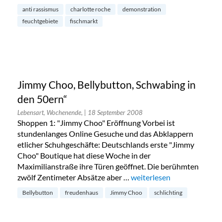
anti rassismus
charlotte roche
demonstration
feuchtgebiete
fischmarkt
Jimmy Choo, Bellybutton, Schwabing in
den 50ern“
Lebensart, Wochenende,
| 18 September 2008
Shoppen 1: "Jimmy Choo" Eröffnung Vorbei ist
stundenlanges Online Gesuche und das Abklappern
etlicher Schuhgeschäfte: Deutschlands erste "Jimmy
Choo" Boutique hat diese Woche in der
Maximilianstraße ihre Türen geöffnet. Die berühmten
zwölf Zentimeter Absätze aber …
„Jimmy Choo, Bellybutton,
weiterlesen
Bellybutton
freudenhaus
Jimmy Choo
schlichting