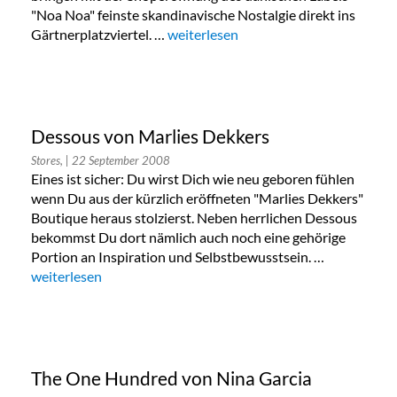
"Noa Noa" feinste skandinavische Nostalgie direkt ins
Gärtnerplatzviertel. …
„„Noa Noa“ Shoperöffnung“
weiterlesen
Dessous von Marlies Dekkers
Stores,
| 22 September 2008
Eines ist sicher: Du wirst Dich wie neu geboren fühlen
wenn Du aus der kürzlich eröffneten "Marlies Dekkers"
Boutique heraus stolzierst. Neben herrlichen Dessous
bekommst Du dort nämlich auch noch eine gehörige
Portion an Inspiration und Selbstbewusstsein. …
„Dessous von Marlies Dekkers“
weiterlesen
The One Hundred von Nina Garcia