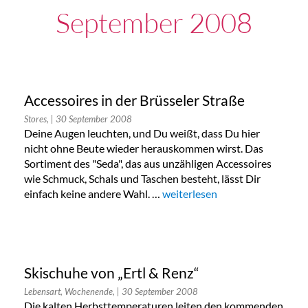
September 2008
Accessoires in der Brüsseler Straße
Stores,
| 30 September 2008
Deine Augen leuchten, und Du weißt, dass Du hier
nicht ohne Beute wieder herauskommen wirst. Das
Sortiment des "Seda", das aus unzähligen Accessoires
wie Schmuck, Schals und Taschen besteht, lässt Dir
einfach keine andere Wahl. …
„Accessoires in der Brüsseler S
weiterlesen
Skischuhe von „Ertl & Renz“
Lebensart, Wochenende,
| 30 September 2008
Die kalten Herbsttemperaturen leiten den kommenden