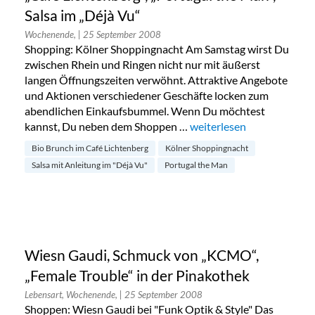
Salsa im „Déjà Vu“
Wochenende,
| 25 September 2008
Shopping: Kölner Shoppingnacht Am Samstag wirst Du
zwischen Rhein und Ringen nicht nur mit äußerst
langen Öffnungszeiten verwöhnt. Attraktive Angebote
und Aktionen verschiedener Geschäfte locken zum
abendlichen Einkaufsbummel. Wenn Du möchtest
kannst, Du neben dem Shoppen …
„Kölner Shoppingnacht, Bi
weiterlesen
Bio Brunch im Café Lichtenberg
Kölner Shoppingnacht
Salsa mit Anleitung im "Déjà Vu"
Portugal the Man
Wiesn Gaudi, Schmuck von „KCMO“,
„Female Trouble“ in der Pinakothek
Lebensart, Wochenende,
| 25 September 2008
Shoppen: Wiesn Gaudi bei "Funk Optik & Style" Das