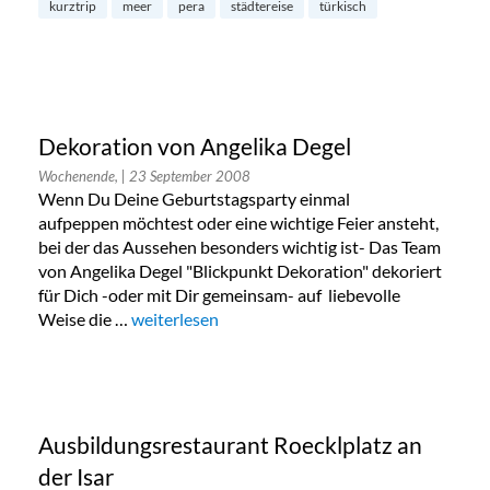
kurztrip
meer
pera
städtereise
türkisch
Dekoration von Angelika Degel
Wochenende,
| 23 September 2008
Wenn Du Deine Geburtstagsparty einmal
aufpeppen möchtest oder eine wichtige Feier ansteht,
bei der das Aussehen besonders wichtig ist- Das Team
von Angelika Degel "Blickpunkt Dekoration" dekoriert
für Dich -oder mit Dir gemeinsam- auf liebevolle
Weise die …
„Dekoration von Angelika Degel“
weiterlesen
Ausbildungsrestaurant Roecklplatz an
der Isar