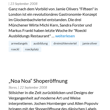
| 23 September 2008
Ganz nach dem Vorbild von Jamie Olivers "Fifteen" in
London ist ein revolutionäres Gastronomie-Konzept
im Glockenbachviertel entstanden. Die drei
Münchener Wirte Michi Kern, Sandra Forster und
Markus Frankl haben letzte Woche ihr "Roeckl
Ausbildungs Restaurant" …
„Ausbildungsrestaurant Roecklpl
weiterlesen
armedangels
ausbildung
dreimühlenviertel
jamie oliver
roeckl
roeckplatz
„Noa Noa“ Shoperöffnung
Stores,
| 22 September 2008
Stilsicher in die Zeit zurückblicken und Designs der
Vergangenheit auf moderne Art und Weise
interpretieren. Jochen Hornberger und Allen Popoviv
bringen mit der Shoperöffnung des dänischen Labels