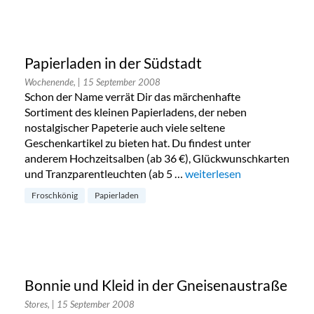
Papierladen in der Südstadt
Wochenende,
| 15 September 2008
Schon der Name verrät Dir das märchenhafte
Sortiment des kleinen Papierladens, der neben
nostalgischer Papeterie auch viele seltene
Geschenkartikel zu bieten hat. Du findest unter
anderem Hochzeitsalben (ab 36 €), Glückwunschkarten
und Tranzparentleuchten (ab 5 …
„Papierladen in der Südsta
weiterlesen
Froschkönig
Papierladen
Bonnie und Kleid in der Gneisenaustraße
Stores,
| 15 September 2008