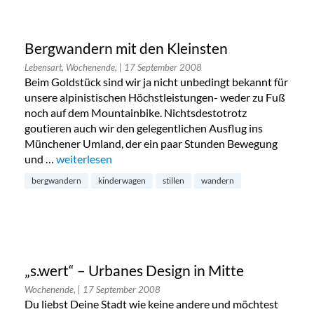
Bergwandern mit den Kleinsten
Lebensart, Wochenende,
| 17 September 2008
Beim Goldstück sind wir ja nicht unbedingt bekannt für
unsere alpinistischen Höchstleistungen- weder zu Fuß
noch auf dem Mountainbike. Nichtsdestotrotz
goutieren auch wir den gelegentlichen Ausflug ins
Münchener Umland, der ein paar Stunden Bewegung
und …
„Bergwandern mit den Kleinsten“
weiterlesen
bergwandern
kinderwagen
stillen
wandern
„s.wert“ – Urbanes Design in Mitte
Wochenende,
| 17 September 2008
Du liebst Deine Stadt wie keine andere und möchtest