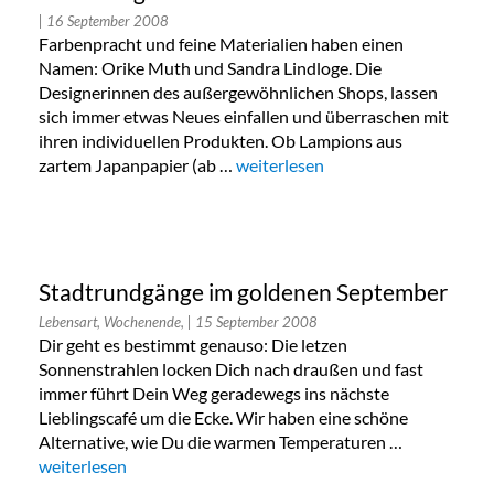
| 16 September 2008
Farbenpracht und feine Materialien haben einen
Namen: Orike Muth und Sandra Lindloge. Die
Designerinnen des außergewöhnlichen Shops, lassen
sich immer etwas Neues einfallen und überraschen mit
ihren individuellen Produkten. Ob Lampions aus
zartem Japanpapier (ab …
„Textildesign von Orike Muth“
weiterlesen
Stadtrundgänge im goldenen September
Lebensart, Wochenende,
| 15 September 2008
Dir geht es bestimmt genauso: Die letzen
Sonnenstrahlen locken Dich nach draußen und fast
immer führt Dein Weg geradewegs ins nächste
Lieblingscafé um die Ecke. Wir haben eine schöne
Alternative, wie Du die warmen Temperaturen …
„Stadtrundgänge im goldenen September“
weiterlesen