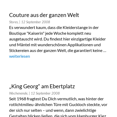
Couture aus der ganzen Welt
Stores,
| 12 September 2008
Es verwundert kaum, dass die Kleiderstange in der
Boutique "Kaiserin" jede Woche komplett neu
ausgetauscht wird. Du findest hier einzigartige Kleider
und Mäntel mit wunderschönen Applikationen und
Stickereien aus der ganzen Welt, die garantiert keine …
„Couture aus der ganzen Welt“
weiterlesen
„King Georg“ am Ebertplatz
Wochenende,
| 12 September 2008
Seit 1968 fragtest Du Dich vermutlich, was hinter der
rotlichtmilieu-ähnlichen Türe mit Guckloch steckte, vor
der sich nur selten – und wenn, dann zwielichtige
Gestalten blicken ließen, die sich vom Hamburger Kiez