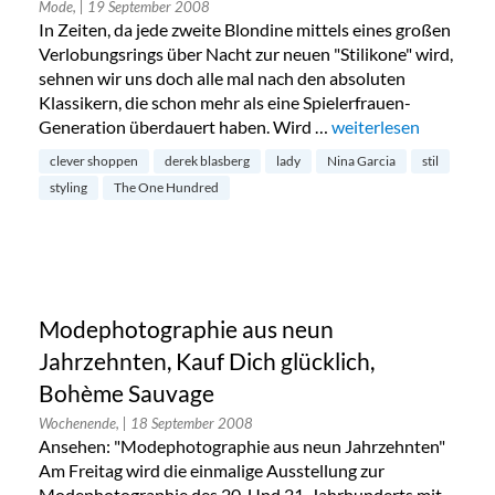
Mode,
| 19 September 2008
In Zeiten, da jede zweite Blondine mittels eines großen
Verlobungsrings über Nacht zur neuen "Stilikone" wird,
sehnen wir uns doch alle mal nach den absoluten
Klassikern, die schon mehr als eine Spielerfrauen-
Generation überdauert haben. Wird …
„The One Hundred vo
weiterlesen
clever shoppen
derek blasberg
lady
Nina Garcia
stil
styling
The One Hundred
Modephotographie aus neun
Jahrzehnten, Kauf Dich glücklich,
Bohème Sauvage
Wochenende,
| 18 September 2008
Ansehen: "Modephotographie aus neun Jahrzehnten"
Am Freitag wird die einmalige Ausstellung zur
Modephotographie des 20. Und 21. Jahrhunderts mit