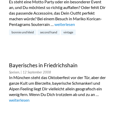
Es steht eine Motto Party oder ein besonderer Event
an, und Du möchtest so richtig auffallen? Oder fehlt Dir
das passende Accessoire, das Dein Outfit perfekt
machen würde? Bei einem Besuch in Mariko Korican-
Pentagrams Souterrain …
„Bonnie und Kleid in der Gneisena
weiterlesen
bonnie und kleid
second hand
vintage
Bayerisches in Friedrichshain
Speisen,
| 12 September 2008
In München steht das Oktoberfest vor der Tür, aber der
ganze Kult um Bierzelte, bayerische Schmankerl und
Alpen Feeling liegt Dir vielleicht allein geografisch ein
wenig fern. Wenn Du Dich trotzdem ab und zu an …
„Bayerisches in Friedrichshain“
weiterlesen