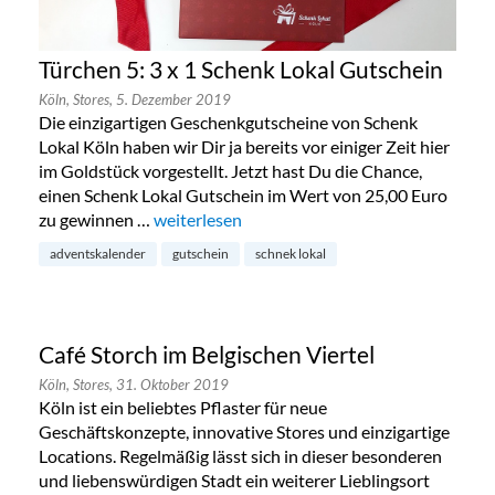
Türchen 5: 3 x 1 Schenk Lokal Gutschein
Köln,
Stores,
5. Dezember 2019
Die einzigartigen Geschenkgutscheine von Schenk
Lokal Köln haben wir Dir ja bereits vor einiger Zeit hier
im Goldstück vorgestellt. Jetzt hast Du die Chance,
einen Schenk Lokal Gutschein im Wert von 25,00 Euro
zu gewinnen …
„Türchen 5: 3 x 1 Schenk Lokal Gutschein“
weiterlesen
adventskalender
gutschein
schnek lokal
Café Storch im Belgischen Viertel
Köln,
Stores,
31. Oktober 2019
Köln ist ein beliebtes Pflaster für neue
Geschäftskonzepte, innovative Stores und einzigartige
Locations. Regelmäßig lässt sich in dieser besonderen
und liebenswürdigen Stadt ein weiterer Lieblingsort