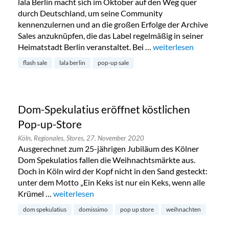
lala Berlin macht sich im Oktober auf den Weg quer
durch Deutschland, um seine Community
kennenzulernen und an die großen Erfolge der Archive
Sales anzuknüpfen, die das Label regelmäßig in seiner
Heimatstadt Berlin veranstaltet. Bei …
„Lala Berlin Flash Sal
weiterlesen
flash sale
lala berlin
pop-up sale
Dom-Spekulatius eröffnet köstlichen
Pop-up-Store
Köln,
Regionales,
Stores,
27. November 2020
Ausgerechnet zum 25-jährigen Jubiläum des Kölner
Dom Spekulatios fallen die Weihnachtsmärkte aus.
Doch in Köln wird der Kopf nicht in den Sand gesteckt:
unter dem Motto „Ein Keks ist nur ein Keks, wenn alle
Krümel …
„Dom-Spekulatius eröffnet köstlichen Pop-up-Sto
weiterlesen
dom spekulatius
domissimo
pop up store
weihnachten