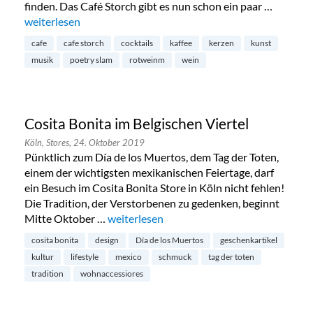
finden. Das Café Storch gibt es nun schon ein paar …
„Café Storch im Belgischen Viertel“
weiterlesen
cafe
cafe storch
cocktails
kaffee
kerzen
kunst
musik
poetry slam
rotweinm
wein
Cosita Bonita im Belgischen Viertel
Köln,
Stores,
24. Oktober 2019
Pünktlich zum Día de los Muertos, dem Tag der Toten,
einem der wichtigsten mexikanischen Feiertage, darf
ein Besuch im Cosita Bonita Store in Köln nicht fehlen!
Die Tradition, der Verstorbenen zu gedenken, beginnt
Mitte Oktober …
„Cosita Bonita im Belgischen Viertel“
weiterlesen
cosita bonita
design
Día de los Muertos
geschenkartikel
kultur
lifestyle
mexico
schmuck
tag der toten
tradition
wohnaccessiores