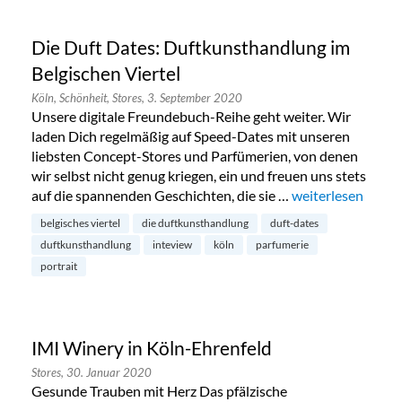
Die Duft Dates: Duftkunsthandlung im
Belgischen Viertel
Köln,
Schönheit,
Stores,
3. September 2020
Unsere digitale Freundebuch-Reihe geht weiter. Wir
laden Dich regelmäßig auf Speed-Dates mit unseren
liebsten Concept-Stores und Parfümerien, von denen
wir selbst nicht genug kriegen, ein und freuen uns stets
auf die spannenden Geschichten, die sie …
„Die Duft Dates: 
weiterlesen
belgisches viertel
die duftkunsthandlung
duft-dates
duftkunsthandlung
inteview
köln
parfumerie
portrait
IMI Winery in Köln-Ehrenfeld
Stores,
30. Januar 2020
Gesunde Trauben mit Herz Das pfälzische