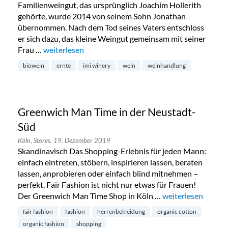
Familienweingut, das ursprünglich Joachim Hollerith
gehörte, wurde 2014 von seinem Sohn Jonathan
übernommen. Nach dem Tod seines Vaters entschloss
er sich dazu, das kleine Weingut gemeinsam mit seiner
Frau …
„IMI Winery in Köln-Ehrenfeld“
weiterlesen
biowein
ernte
imi winery
wein
weinhandlung
Greenwich Man Time in der Neustadt-
Süd
Köln,
Stores,
19. Dezember 2019
Skandinavisch Das Shopping-Erlebnis für jeden Mann:
einfach eintreten, stöbern, inspirieren lassen, beraten
lassen, anprobieren oder einfach blind mitnehmen –
perfekt. Fair Fashion ist nicht nur etwas für Frauen!
Der Greenwich Man Time Shop in Köln …
„Greenwich Man Ti
weiterlesen
fair fashion
fashion
herrenbekleidung
organic cotton
organic fashion
shopping