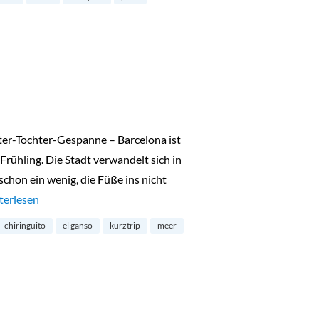
ter-Tochter-Gespanne – Barcelona ist
 Frühling. Die Stadt verwandelt sich in
schon ein wenig, die Füße ins nicht
ldstück in Barcelona“
terlesen
chiringuito
el ganso
kurztrip
meer