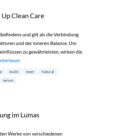
 Up Clean Care
lbefindens und gilt als die Verbindung
aktoren und der inneren Balance. Um
einflüssen zu gewährleisten, wirken die
Beauty News: Nø Make Up Clean Care“
eiterlesen
ge
inulin
meer
Natural
serum
lung im Lumas
rden Werke von verschiedenen