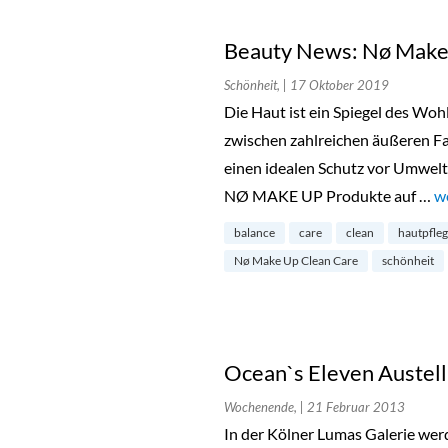
Beauty News: Nø Make
Schönheit,
| 17 Oktober 2019
Die Haut ist ein Spiegel des Woh
zwischen zahlreichen äußeren F
einen idealen Schutz vor Umwelt
NØ MAKE UP Produkte auf …
„
w
balance
care
clean
hautpfle
Nø Make Up Clean Care
schönheit
Ocean`s Eleven Austel
Wochenende,
| 21 Februar 2013
In der Kölner Lumas Galerie we