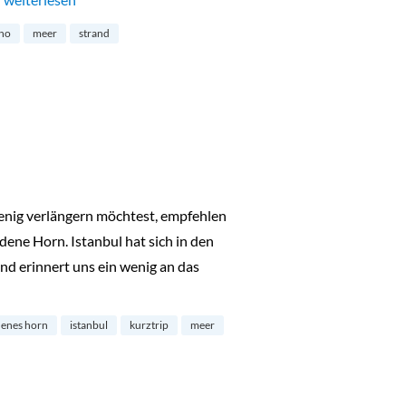
ino
meer
strand
enig verlängern möchtest, empfehlen
dene Horn. Istanbul hat sich in den
nd erinnert uns ein wenig an das
“
denes horn
istanbul
kurztrip
meer