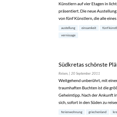
Künstlern auf vier Etagen in lic
präsentiert. Die neue Austellun
von fünf Künstlern, die alle ein
austellung
einsamkeit
fünf künst
vernissage
Südkretas schönste Pl
Reisen,
| 20 September 2011
Weitgehend unberührt, mit eine
traumhaften Buchten ist die größ
Geheimtipp. Nach der Ankunft in
sich, sofort in den Süden zu reis
ferienwohnung
griechenland
kr