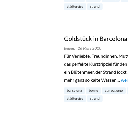
städtereise
strand
Goldstück in Barcelona
Reisen,
| 26 März 2010
Für Verliebte, Freundinnen, Mut
das perfekte Kurztripziel für den
ein Blütenmeer, der Strand lockt 
mehr ganz so kalte Wasser …
„Go
wei
barcelona
borne
can paixano
städtereise
strand