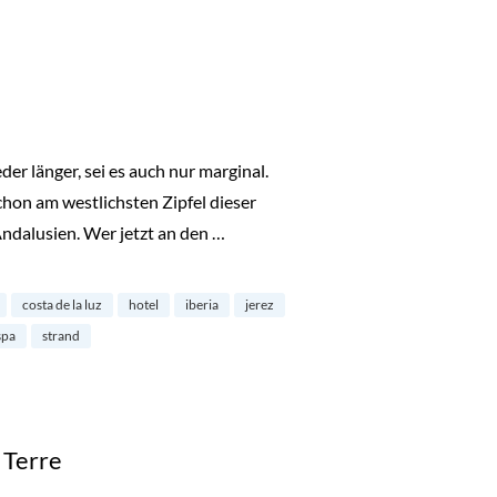
er länger, sei es auch nur marginal.
 schon am westlichsten Zipfel dieser
Andalusien. Wer jetzt an den …
costa de la luz
hotel
iberia
jerez
spa
strand
 Terre