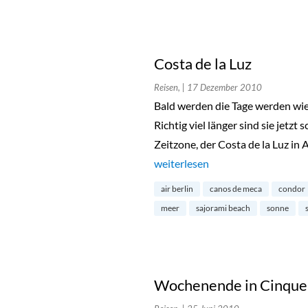
Costa de la Luz
Reisen,
| 17 Dezember 2010
Bald werden die Tage werden wied
Richtig viel länger sind sie jetzt
Zeitzone, der Costa de la Luz in 
„Costa de la Luz“
weiterlesen
air berlin
canos de meca
condor
meer
sajorami beach
sonne
Wochenende in Cinque