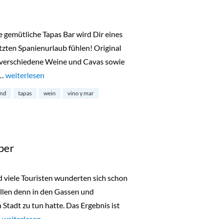
gemütliche Tapas Bar wird Dir eines
etzten Spanienurlaub fühlen! Original
0 verschiedene Weine und Cavas sowie
 …
„Tapas Bar „Vino y mar““
weiterlesen
and
tapas
wein
vino y mar
ber
 viele Touristen wunderten sich schon
llen denn in den Gassen und
tadt zu tun hatte. Das Ergebnis ist
…
„Kinoneuheit im Dezember“
weiterlesen