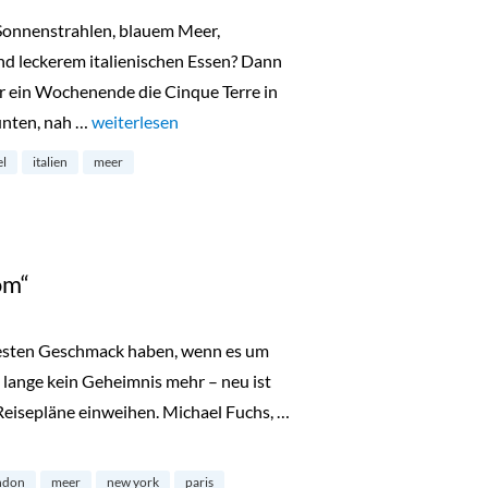
Sonnenstrahlen, blauem Meer,
d leckerem italienischen Essen? Dann
ür ein Wochenende die Cinque Terre in
unten, nah …
„Wochenende in Cinque Terre“
weiterlesen
el
italien
meer
om“
besten Geschmack haben, wenn es um
 lange kein Geheimnis mehr – neu ist
e Reisepläne einweihen. Michael Fuchs, …
ndon
meer
new york
paris