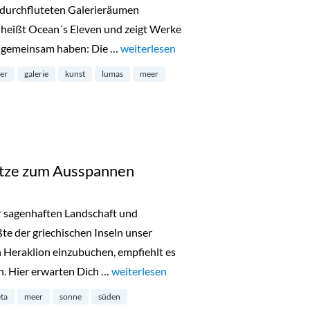
htdurchfluteten Galerieräumen
g heißt Ocean´s Eleven und zeigt Werke
es gemeinsam haben: Die …
„Ocean`s Eleven Austellung im Lumas“
weiterlesen
ler
galerie
kunst
lumas
meer
ätze zum Ausspannen
r sagenhaften Landschaft und
te der griechischen Inseln unser
 Heraklion einzubuchen, empfiehlt es
en. Hier erwarten Dich …
„Südkretas schönste Plätze zum Ausspan
weiterlesen
eta
meer
sonne
süden