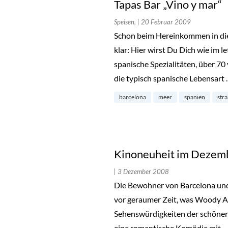
Tapas Bar „Vino y mar“
Speisen,
| 20 Februar 2009
Schon beim Hereinkommen in die 
klar: Hier wirst Du Dich wie im l
spanische Spezialitäten, über 7
die typisch spanische Lebensart
barcelona
meer
spanien
str
Kinoneuheit im Dezem
| 3 Dezember 2008
Die Bewohner von Barcelona und
vor geraumer Zeit, was Woody A
Sehenswürdigkeiten der schönen S
eine romantische Komödie mit 