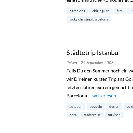
barcelona
chiringuito
film
k
vicky christina barcelona
Städtetrip Istanbul
Reisen,
| 24 September 2008
Falls Du den Sommer noch ein w
wir Dir einen kurzen Trip ans Gol
letzten Jahren extrem gemacht u
Barcelona …
„Städtetrip Istanbul
weiterlesen
autoban
beyoglu
design
gol
pera
städtereise
türkisch