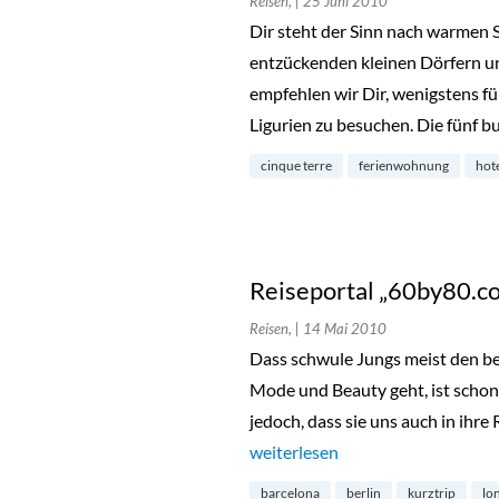
Reisen,
| 25 Juni 2010
Dir steht der Sinn nach warmen 
entzückenden kleinen Dörfern un
empfehlen wir Dir, wenigstens f
Ligurien zu besuchen. Die fünf b
cinque terre
ferienwohnung
hot
Reiseportal „60by80.c
Reisen,
| 14 Mai 2010
Dass schwule Jungs meist den 
Mode und Beauty geht, ist schon
jedoch, dass sie uns auch in ihr
„Reiseportal „60by80.com““
weiterlesen
barcelona
berlin
kurztrip
lo