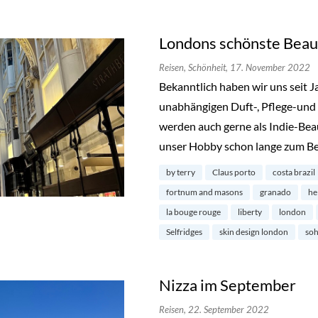
Londons schönste Beau
Reisen,
Schönheit,
17. November 2022
Bekanntlich haben wir uns seit 
unabhängigen Duft-, Pflege-und 
werden auch gerne als Indie-Bea
unser Hobby schon lange zum Be
by terry
Claus porto
costa brazil
fortnum and masons
granado
he
la bouge rouge
liberty
london
Selfridges
skin design london
so
Nizza im September
Reisen,
22. September 2022