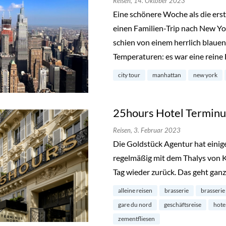
Reisen,
14. Oktober 2023
Eine schönere Woche als die ers
einen Familien-Trip nach New Y
schien von einem herrlich blau
Temperaturen: es war eine reine
city tour
manhattan
new york
25hours Hotel Terminus
Reisen,
3. Februar 2023
Die Goldstück Agentur hat einige
regelmäßig mit dem Thalys von K
Tag wieder zurück. Das geht ganz
alleine reisen
brasserie
brasserie
gare du nord
geschäftsreise
hote
zementfliesen