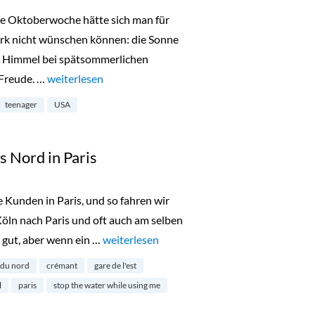
te Oktoberwoche hätte sich man für
ork nicht wünschen können: die Sonne
en Himmel bei spätsommerlichen
 Freude. …
„New York mit Teenagern – Tipps & Guide“
weiterlesen
teenager
USA
 Nord in Paris
 Kunden in Paris, und so fahren wir
öln nach Paris und oft auch am selben
 gut, aber wenn ein …
„25hours Hotel Terminus Nord in Paris“
weiterlesen
 du nord
crémant
gare de l'est
l
paris
stop the water while using me