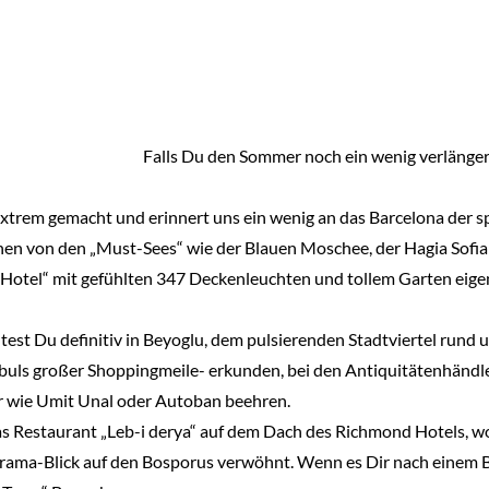
Falls Du den Sommer noch ein wenig verlänger
 extrem gemacht und erinnert uns ein wenig an das Barcelona der sp
en von den „Must-Sees“ wie der Blauen Moschee, der Hagia Sofia
Hotel“ mit gefühlten 347 Deckenleuchten und tollem Garten eigent
test Du definitiv in Beyoglu, dem pulsierenden Stadtviertel rund 
anbuls großer Shoppingmeile- erkunden, bei den Antiquitätenhänd
r wie Umit Unal oder Autoban beehren.
 das Restaurant „Leb-i derya“ auf dem Dach des Richmond Hotels, 
rama-Blick auf den Bosporus verwöhnt. Wenn es Dir nach einem Bl