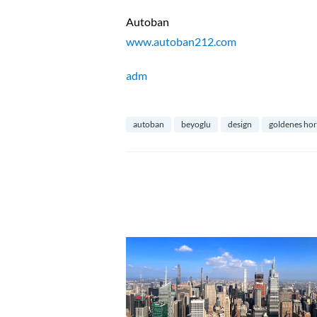
Autoban
www.autoban212.com
adm
autoban
beyoglu
design
goldenes ho