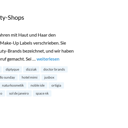
ty-Shops
Jahren mit Haut und Haar den
Make-Up Labels verschrieben. Sie
uty-Brands bezeichnet, und wir haben
ruf gemacht. Sei …
„Londons schönste Beauty-Shops“
weiterlesen
diptyque
dizziak
doctor brands
llo sunday
hotel mimi
jusbox
naturkosmetik
noble isle
ortigia
ho
sol de janeiro
space nk