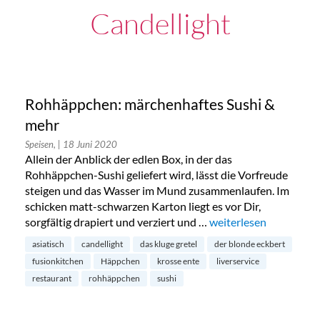
Candellight
Rohhäppchen: märchenhaftes Sushi &
mehr
Speisen,
| 18 Juni 2020
Allein der Anblick der edlen Box, in der das
Rohhäppchen-Sushi geliefert wird, lässt die Vorfreude
steigen und das Wasser im Mund zusammenlaufen. Im
schicken matt-schwarzen Karton liegt es vor Dir,
sorgfältig drapiert und verziert und …
„Rohhäppchen: märche
weiterlesen
asiatisch
candellight
das kluge gretel
der blonde eckbert
fusionkitchen
Häppchen
krosse ente
liverservice
restaurant
rohhäppchen
sushi