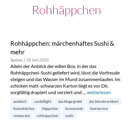
Rohhäppchen
Rohhäppchen: märchenhaftes Sushi &
mehr
Speisen,
| 18 Juni 2020
Allein der Anblick der edlen Box, in der das
Rohhäppchen-Sushi geliefert wird, lässt die Vorfreude
steigen und das Wasser im Mund zusammenlaufen. Im
schicken matt-schwarzen Karton liegt es vor Dir,
sorgfältig drapiert und verziert und …
„Rohhäppchen: märche
weiterlesen
asiatisch
candellight
das kluge gretel
der blonde eckbert
fusionkitchen
Häppchen
krosse ente
liverservice
restaurant
rohhäppchen
sushi