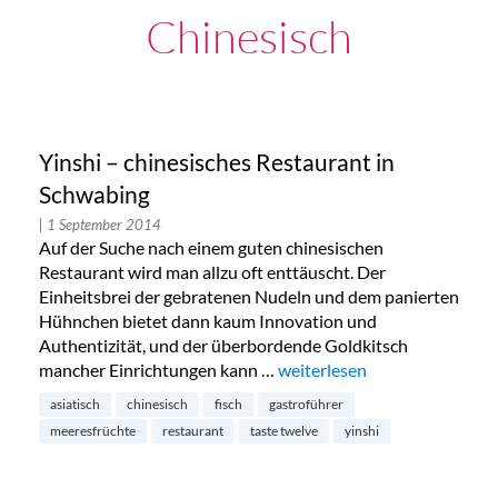
Chinesisch
Yinshi – chinesisches Restaurant in
Schwabing
| 1 September 2014
Auf der Suche nach einem guten chinesischen
Restaurant wird man allzu oft enttäuscht. Der
Einheitsbrei der gebratenen Nudeln und dem panierten
Hühnchen bietet dann kaum Innovation und
Authentizität, und der überbordende Goldkitsch
mancher Einrichtungen kann …
„Yinshi – chinesisches Resta
weiterlesen
asiatisch
chinesisch
fisch
gastroführer
meeresfrüchte
restaurant
taste twelve
yinshi