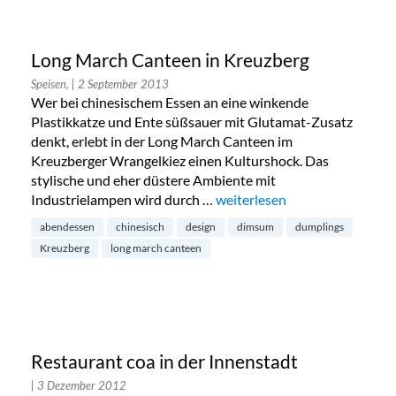
Long March Canteen in Kreuzberg
Speisen,
| 2 September 2013
Wer bei chinesischem Essen an eine winkende
Plastikkatze und Ente süßsauer mit Glutamat-Zusatz
denkt, erlebt in der Long March Canteen im
Kreuzberger Wrangelkiez einen Kulturshock. Das
stylische und eher düstere Ambiente mit
Industrielampen wird durch …
„Long March Canteen in Kreu
weiterlesen
abendessen
chinesisch
design
dimsum
dumplings
Kreuzberg
long march canteen
Restaurant coa in der Innenstadt
| 3 Dezember 2012