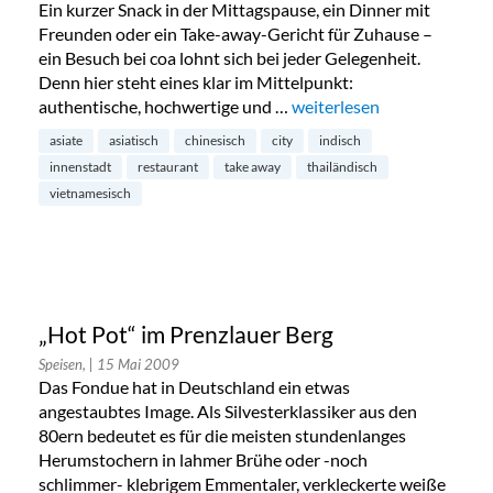
Ein kurzer Snack in der Mittagspause, ein Dinner mit
Freunden oder ein Take-away-Gericht für Zuhause –
ein Besuch bei coa lohnt sich bei jeder Gelegenheit.
Denn hier steht eines klar im Mittelpunkt:
authentische, hochwertige und …
„Restaurant coa in der Inn
weiterlesen
asiate
asiatisch
chinesisch
city
indisch
innenstadt
restaurant
take away
thailändisch
vietnamesisch
„Hot Pot“ im Prenzlauer Berg
Speisen,
| 15 Mai 2009
Das Fondue hat in Deutschland ein etwas
angestaubtes Image. Als Silvesterklassiker aus den
80ern bedeutet es für die meisten stundenlanges
Herumstochern in lahmer Brühe oder -noch
schlimmer- klebrigem Emmentaler, verkleckerte weiße