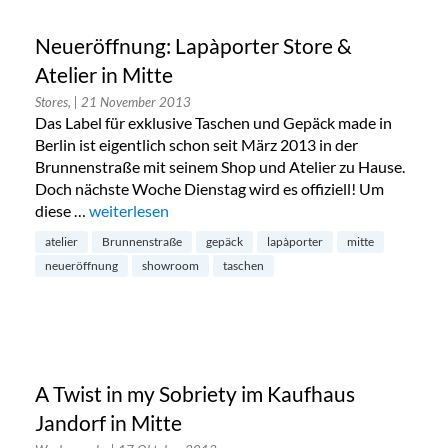
Neueröffnung: Lapàporter Store &
Atelier in Mitte
Stores,
| 21 November 2013
Das Label für exklusive Taschen und Gepäck made in
Berlin ist eigentlich schon seit März 2013 in der
Brunnenstraße mit seinem Shop und Atelier zu Hause.
Doch nächste Woche Dienstag wird es offiziell! Um
diese …
„Neueröffnung: Lapàporter Store & Atelier in Mitte“
weiterlesen
atelier
Brunnenstraße
gepäck
lapàporter
mitte
neueröffnung
showroom
taschen
A Twist in my Sobriety im Kaufhaus
Jandorf in Mitte