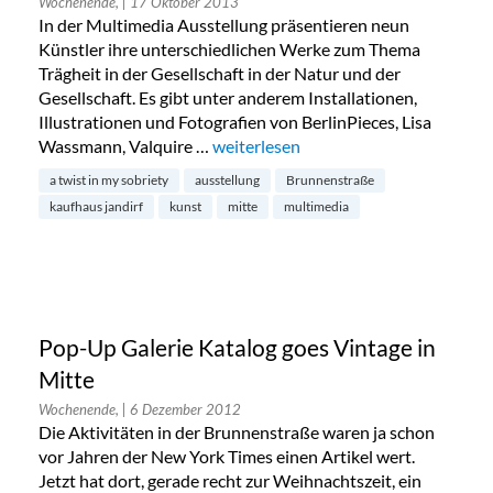
Wochenende,
| 17 Oktober 2013
In der Multimedia Ausstellung präsentieren neun
Künstler ihre unterschiedlichen Werke zum Thema
Trägheit in der Gesellschaft in der Natur und der
Gesellschaft. Es gibt unter anderem Installationen,
Illustrationen und Fotografien von BerlinPieces, Lisa
Wassmann, Valquire …
„A Twist in my Sobriety im Kaufhaus 
weiterlesen
a twist in my sobriety
ausstellung
Brunnenstraße
kaufhaus jandirf
kunst
mitte
multimedia
Pop-Up Galerie Katalog goes Vintage in
Mitte
Wochenende,
| 6 Dezember 2012
Die Aktivitäten in der Brunnenstraße waren ja schon
vor Jahren der New York Times einen Artikel wert.
Jetzt hat dort, gerade recht zur Weihnachtszeit, ein