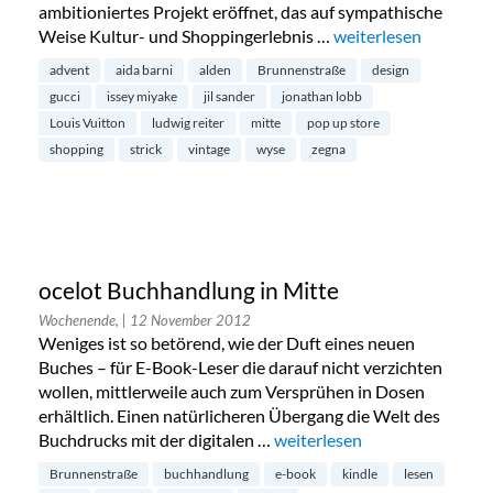
ambitioniertes Projekt eröffnet, das auf sympathische
Weise Kultur- und Shoppingerlebnis …
„Pop-Up Galerie Kata
weiterlesen
advent
aida barni
alden
Brunnenstraße
design
gucci
issey miyake
jil sander
jonathan lobb
Louis Vuitton
ludwig reiter
mitte
pop up store
shopping
strick
vintage
wyse
zegna
ocelot Buchhandlung in Mitte
Wochenende,
| 12 November 2012
Weniges ist so betörend, wie der Duft eines neuen
Buches – für E-Book-Leser die darauf nicht verzichten
wollen, mittlerweile auch zum Versprühen in Dosen
erhältlich. Einen natürlicheren Übergang die Welt des
Buchdrucks mit der digitalen …
„ocelot Buchhandlung in Mit
weiterlesen
Brunnenstraße
buchhandlung
e-book
kindle
lesen