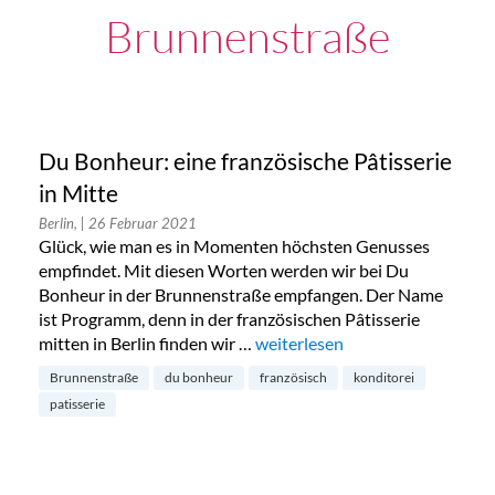
Brunnenstraße
Du Bonheur: eine französische Pâtisserie
in Mitte
Berlin,
| 26 Februar 2021
Glück, wie man es in Momenten höchsten Genusses
empfindet. Mit diesen Worten werden wir bei Du
Bonheur in der Brunnenstraße empfangen. Der Name
ist Programm, denn in der französischen Pâtisserie
mitten in Berlin finden wir …
„Du Bonheur: eine französische 
weiterlesen
Brunnenstraße
du bonheur
französisch
konditorei
patisserie