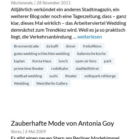
Wochenende,
| 28 November 2011
Alljährlich verkündet ein anderes Stadtmagazin, ein
weiterer Blog oder noch eine Tageszeitung, dass – ganz
klar, dieses Mal wirklich – das Arbeiterviertel Wedding
demnächst zum Trendkiez wird. Weil es ja so praktisch
liegt, die Verkehrsanbindung …
„Stadtteilführer Wedding“
weiterlesen
Brunnenstraße
da baffi
döner
freiluftkino
gutes wedding schlechtes wedding
italienische küche
kaplan
Korea Haus
lunch
open air kino
park
prime time theater
rodelbahn
stadtteilführer
stattbad wedding
sushi
theater
volkspark rehberge
Wedding
West Berlin Gallery
Zauberhafte Mode von Antonia Goy
Stores,
| 6 Mai 2009
Es gibt einen neuen Stern am Berliner Modehimmel,