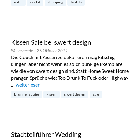
mitte
ocelot
shopping
tablets
Kissen Sale bei s.wert design
Wochenende,
| 25 Oktober 2012
Die Couch mit Kissen zu dekorieren mag kitschig
klingen, aber nicht wenn es solch punkige Exemplare
wie die von s.wert design sind. Statt Home Sweet Home
prangen Sprüche wie: Too Drunk To Fuck oder Highway
…
„Kissen Sale bei s.wert design“
weiterlesen
Brunnenstraße
kissen
s.wert design
sale
Stadtteilführer Wedding