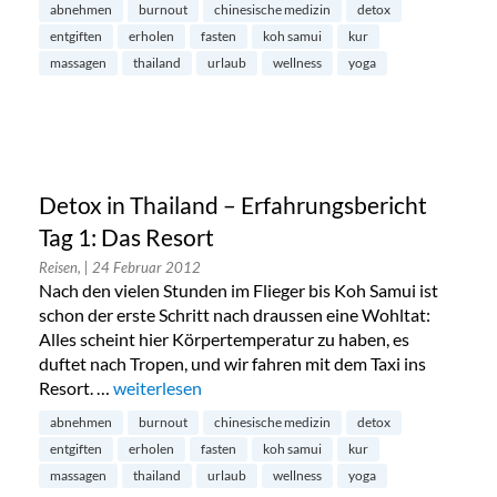
abnehmen
burnout
chinesische medizin
detox
entgiften
erholen
fasten
koh samui
kur
massagen
thailand
urlaub
wellness
yoga
Detox in Thailand – Erfahrungsbericht
Tag 1: Das Resort
Reisen,
| 24 Februar 2012
Nach den vielen Stunden im Flieger bis Koh Samui ist
schon der erste Schritt nach draussen eine Wohltat:
Alles scheint hier Körpertemperatur zu haben, es
duftet nach Tropen, und wir fahren mit dem Taxi ins
Resort. …
„Detox in Thailand – Erfahrungsbericht Tag 1: Das
weiterlesen
abnehmen
burnout
chinesische medizin
detox
entgiften
erholen
fasten
koh samui
kur
massagen
thailand
urlaub
wellness
yoga