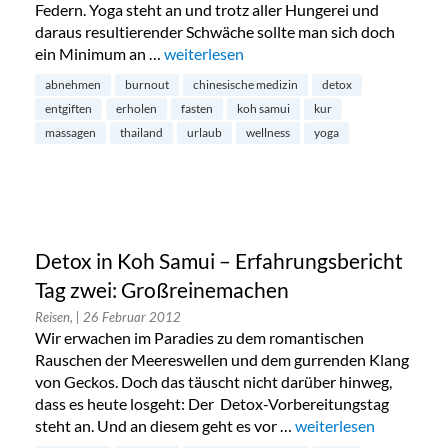
Federn. Yoga steht an und trotz aller Hungerei und
daraus resultierender Schwäche sollte man sich doch
ein Minimum an …
„Detox in Thailand im Test: Tag 3 und 4“
weiterlesen
abnehmen
burnout
chinesische medizin
detox
entgiften
erholen
fasten
koh samui
kur
massagen
thailand
urlaub
wellness
yoga
Detox in Koh Samui – Erfahrungsbericht
Tag zwei: Großreinemachen
Reisen,
| 26 Februar 2012
Wir erwachen im Paradies zu dem romantischen
Rauschen der Meereswellen und dem gurrenden Klang
von Geckos. Doch das täuscht nicht darüber hinweg,
dass es heute losgeht: Der Detox-Vorbereitungstag
steht an. Und an diesem geht es vor …
„Detox in Koh Samui –
weiterlesen