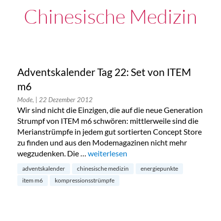
Chinesische Medizin
Adventskalender Tag 22: Set von ITEM
m6
Mode,
| 22 Dezember 2012
Wir sind nicht die Einzigen, die auf die neue Generation
Strumpf von ITEM m6 schwören: mittlerweile sind die
Merianstrümpfe in jedem gut sortierten Concept Store
zu finden und aus den Modemagazinen nicht mehr
wegzudenken. Die …
„Adventskalender Tag 22: Set von ITE
weiterlesen
adventskalender
chinesische medizin
energiepunkte
item m6
kompressionsstrümpfe