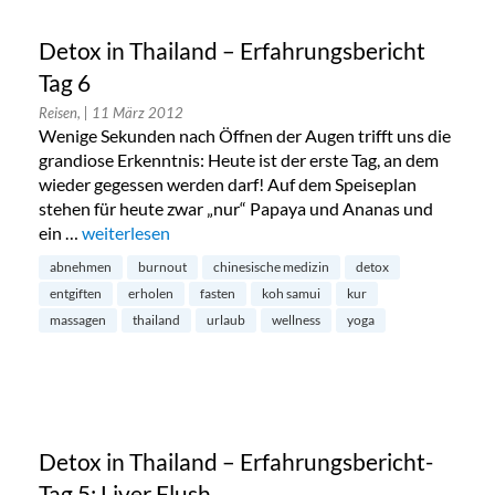
Detox in Thailand – Erfahrungsbericht
Tag 6
Reisen,
| 11 März 2012
Wenige Sekunden nach Öffnen der Augen trifft uns die
grandiose Erkenntnis: Heute ist der erste Tag, an dem
wieder gegessen werden darf! Auf dem Speiseplan
stehen für heute zwar „nur“ Papaya und Ananas und
ein …
„Detox in Thailand – Erfahrungsbericht Tag 6“
weiterlesen
abnehmen
burnout
chinesische medizin
detox
entgiften
erholen
fasten
koh samui
kur
massagen
thailand
urlaub
wellness
yoga
Detox in Thailand – Erfahrungsbericht-
Tag 5: Liver Flush