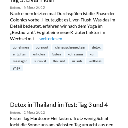
Reisen,
| 5 März 2012
Nach einem letzten mal Durchspülen ist die Phase der
Colonics vorbei. Heute gibt es Liver-Flush. Was das im
Detail bedeutet, erfahren wir nach dem Yoga im
„Restaurant“. Es gibt eine neue Kräutertinktur im
Wechsel mit …
„Detox in Thailand – Erfahrungsbericht- Tag 5
weiterlesen
abnehmen
burnout
chinesische medizin
detox
entgiften
erholen
fasten
koh samui
kur
massagen
survival
thailand
urlaub
wellness
yoga
Detox in Thailand im Test: Tag 3 und 4
Reisen,
| 1 März 2012
Erster Tag Hardcore-Heilfasten: Trotz wenig Schlaf
lockt die Sonne uns am nächsten Tag um acht aus den