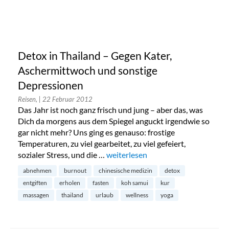
Detox in Thailand – Gegen Kater,
Aschermittwoch und sonstige
Depressionen
Reisen,
| 22 Februar 2012
Das Jahr ist noch ganz frisch und jung – aber das, was
Dich da morgens aus dem Spiegel anguckt irgendwie so
gar nicht mehr? Uns ging es genauso: frostige
Temperaturen, zu viel gearbeitet, zu viel gefeiert,
sozialer Stress, und die …
„Detox in Thailand – Gegen Kater,
weiterlesen
abnehmen
burnout
chinesische medizin
detox
entgiften
erholen
fasten
koh samui
kur
massagen
thailand
urlaub
wellness
yoga