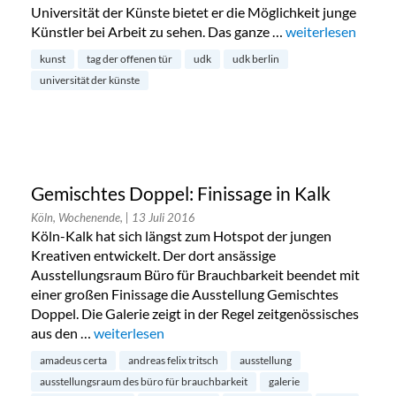
Universität der Künste bietet er die Möglichkeit junge
Künstler bei Arbeit zu sehen. Das ganze …
„Universität der 
weiterlesen
kunst
tag der offenen tür
udk
udk berlin
universität der künste
Gemischtes Doppel: Finissage in Kalk
Köln, Wochenende,
| 13 Juli 2016
Köln-Kalk hat sich längst zum Hotspot der jungen
Kreativen entwickelt. Der dort ansässige
Ausstellungsraum Büro für Brauchbarkeit beendet mit
einer großen Finissage die Ausstellung Gemischtes
Doppel. Die Galerie zeigt in der Regel zeitgenössisches
aus den …
„Gemischtes Doppel: Finissage in Kalk“
weiterlesen
amadeus certa
andreas felix tritsch
ausstellung
ausstellungsraum des büro für brauchbarkeit
galerie