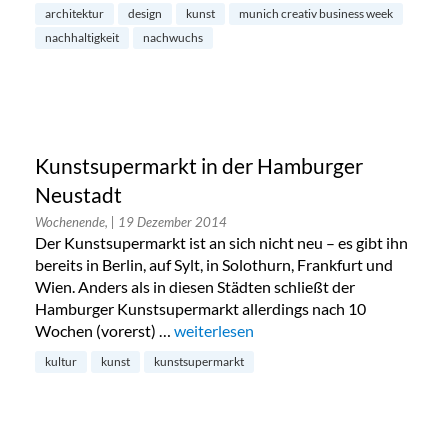
architektur
design
kunst
munich creativ business week
nachhaltigkeit
nachwuchs
Kunstsupermarkt in der Hamburger
Neustadt
Wochenende,
| 19 Dezember 2014
Der Kunstsupermarkt ist an sich nicht neu – es gibt ihn
bereits in Berlin, auf Sylt, in Solothurn, Frankfurt und
Wien. Anders als in diesen Städten schließt der
Hamburger Kunstsupermarkt allerdings nach 10
Wochen (vorerst) …
„Kunstsupermarkt in der Hamburger Ne
weiterlesen
kultur
kunst
kunstsupermarkt