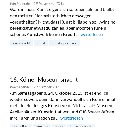
Wochenende,
| 19 November 2015
Warum muss Kunst eigentlich so teuer sein und bleibt
den meisten Normalsterblichen deswegen
vorenthalten? Nicht, dass Kunst billig sein soll, wir sind
bereit dafür etwas zu zahlen, aber möchten für ein
schönes Kunstwerk keinen Kredit …
„Kunstsupermarkt in d
weiterlesen
gänsemarkt
kunst
kunstsupermarkt
16. Kölner Museumsnacht
Wochenende,
| 22 Oktober 2015
Am Samstagabend, 24. Oktober 2015 ist es endlich
wieder soweit, denn dann verwandelt sich Köln einmal
mehr in ein riesiges Kunstevent. Mehr als 45 Museen,
Atelierhäuser, Kunstinitiativen und Off-Spaces öffnen
ihre Türen und laden zu …
„16. Kölner Museumsnacht“
weiterlesen
ausstellung
konzert
kunst
museumsnacht