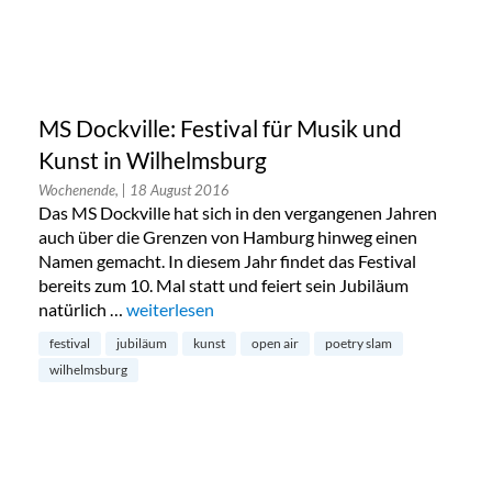
MS Dockville: Festival für Musik und
Kunst in Wilhelmsburg
Wochenende,
| 18 August 2016
Das MS Dockville hat sich in den vergangenen Jahren
auch über die Grenzen von Hamburg hinweg einen
Namen gemacht. In diesem Jahr findet das Festival
bereits zum 10. Mal statt und feiert sein Jubiläum
natürlich …
„MS Dockville: Festival für Musik und Kunst in 
weiterlesen
festival
jubiläum
kunst
open air
poetry slam
wilhelmsburg