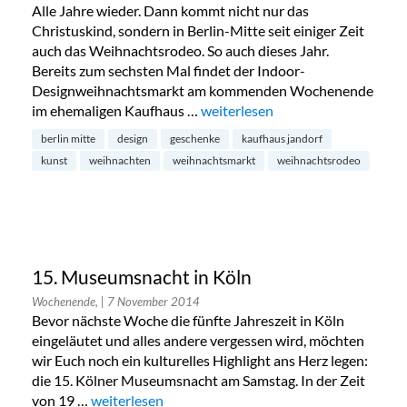
Alle Jahre wieder. Dann kommt nicht nur das
Christuskind, sondern in Berlin-Mitte seit einiger Zeit
auch das Weihnachtsrodeo. So auch dieses Jahr.
Bereits zum sechsten Mal findet der Indoor-
Designweihnachtsmarkt am kommenden Wochenende
im ehemaligen Kaufhaus …
„Weihnachtsrodeo im Kaufhaus J
weiterlesen
berlin mitte
design
geschenke
kaufhaus jandorf
kunst
weihnachten
weihnachtsmarkt
weihnachtsrodeo
15. Museumsnacht in Köln
Wochenende,
| 7 November 2014
Bevor nächste Woche die fünfte Jahreszeit in Köln
eingeläutet und alles andere vergessen wird, möchten
wir Euch noch ein kulturelles Highlight ans Herz legen:
die 15. Kölner Museumsnacht am Samstag. In der Zeit
von 19 …
„15. Museumsnacht in Köln“
weiterlesen