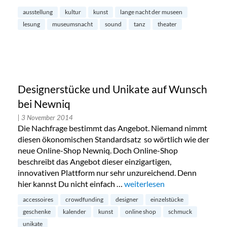
ausstellung
kultur
kunst
lange nacht der museen
lesung
museumsnacht
sound
tanz
theater
Designerstücke und Unikate auf Wunsch
bei Newniq
| 3 November 2014
Die Nachfrage bestimmt das Angebot. Niemand nimmt
diesen ökonomischen Standardsatz so wörtlich wie der
neue Online-Shop Newniq. Doch Online-Shop
beschreibt das Angebot dieser einzigartigen,
innovativen Plattform nur sehr unzureichend. Denn
hier kannst Du nicht einfach …
„Designerstücke und Unikate
weiterlesen
accessoires
crowdfunding
designer
einzelstücke
geschenke
kalender
kunst
online shop
schmuck
unikate