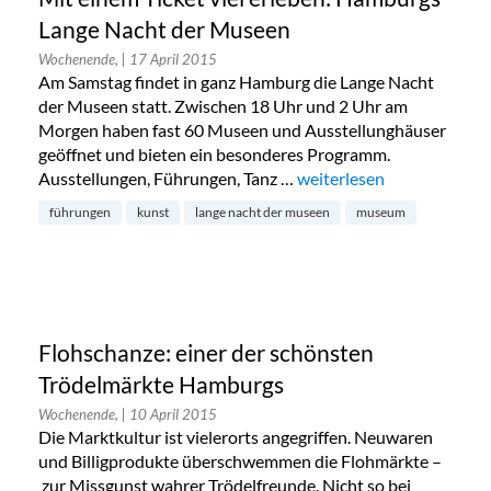
Lange Nacht der Museen
Wochenende,
| 17 April 2015
Am Samstag findet in ganz Hamburg die Lange Nacht
der Museen statt. Zwischen 18 Uhr und 2 Uhr am
Morgen haben fast 60 Museen und Ausstellunghäuser
geöffnet und bieten ein besonderes Programm.
Ausstellungen, Führungen, Tanz …
„Mit einem Ticket viel e
weiterlesen
führungen
kunst
lange nacht der museen
museum
Flohschanze: einer der schönsten
Trödelmärkte Hamburgs
Wochenende,
| 10 April 2015
Die Marktkultur ist vielerorts angegriffen. Neuwaren
und Billigprodukte überschwemmen die Flohmärkte –
zur Missgunst wahrer Trödelfreunde. Nicht so bei