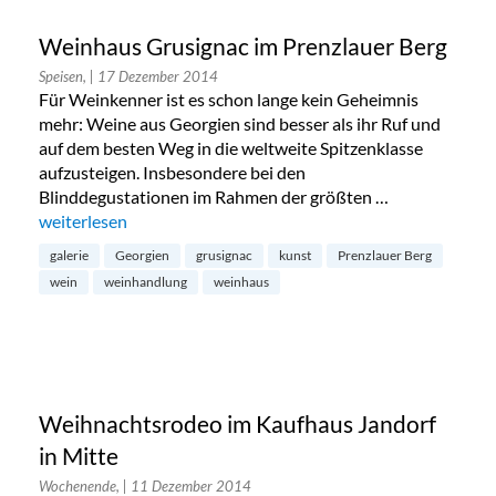
Weinhaus Grusignac im Prenzlauer Berg
Speisen,
| 17 Dezember 2014
Für Weinkenner ist es schon lange kein Geheimnis
mehr: Weine aus Georgien sind besser als ihr Ruf und
auf dem besten Weg in die weltweite Spitzenklasse
aufzusteigen. Insbesondere bei den
Blinddegustationen im Rahmen der größten …
„Weinhaus Grusignac im Prenzlauer Berg“
weiterlesen
galerie
Georgien
grusignac
kunst
Prenzlauer Berg
wein
weinhandlung
weinhaus
Weihnachtsrodeo im Kaufhaus Jandorf
in Mitte
Wochenende,
| 11 Dezember 2014