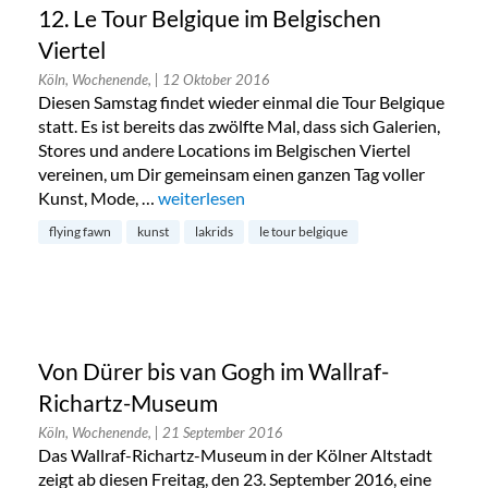
12. Le Tour Belgique im Belgischen
Viertel
Köln, Wochenende,
| 12 Oktober 2016
Diesen Samstag findet wieder einmal die Tour Belgique
statt. Es ist bereits das zwölfte Mal, dass sich Galerien,
Stores und andere Locations im Belgischen Viertel
vereinen, um Dir gemeinsam einen ganzen Tag voller
Kunst, Mode, …
„12. Le Tour Belgique im Belgischen Viertel“
weiterlesen
flying fawn
kunst
lakrids
le tour belgique
Von Dürer bis van Gogh im Wallraf-
Richartz-Museum
Köln, Wochenende,
| 21 September 2016
Das Wallraf-Richartz-Museum in der Kölner Altstadt
zeigt ab diesen Freitag, den 23. September 2016, eine