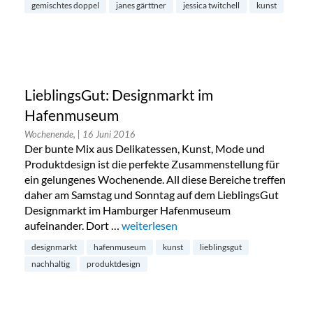
gemischtes doppel
janes gärttner
jessica twitchell
kunst
LieblingsGut: Designmarkt im
Hafenmuseum
Wochenende,
| 16 Juni 2016
Der bunte Mix aus Delikatessen, Kunst, Mode und
Produktdesign ist die perfekte Zusammenstellung für
ein gelungenes Wochenende. All diese Bereiche treffen
daher am Samstag und Sonntag auf dem LieblingsGut
Designmarkt im Hamburger Hafenmuseum
aufeinander. Dort …
„LieblingsGut: Designmarkt im Hafenm
weiterlesen
designmarkt
hafenmuseum
kunst
lieblingsgut
nachhaltig
produktdesign