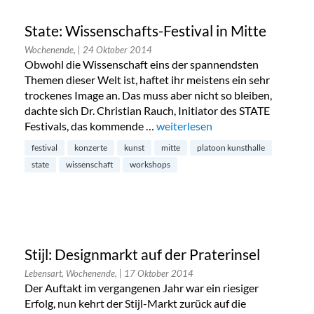
State: Wissenschafts-Festival in Mitte
Wochenende,
| 24 Oktober 2014
Obwohl die Wissenschaft eins der spannendsten
Themen dieser Welt ist, haftet ihr meistens ein sehr
trockenes Image an. Das muss aber nicht so bleiben,
dachte sich Dr. Christian Rauch, Initiator des STATE
Festivals, das kommende …
„State: Wissenschafts-Festival in
weiterlesen
festival
konzerte
kunst
mitte
platoon kunsthalle
state
wissenschaft
workshops
Stijl: Designmarkt auf der Praterinsel
Lebensart, Wochenende,
| 17 Oktober 2014
Der Auftakt im vergangenen Jahr war ein riesiger
Erfolg, nun kehrt der Stijl-Markt zurück auf die