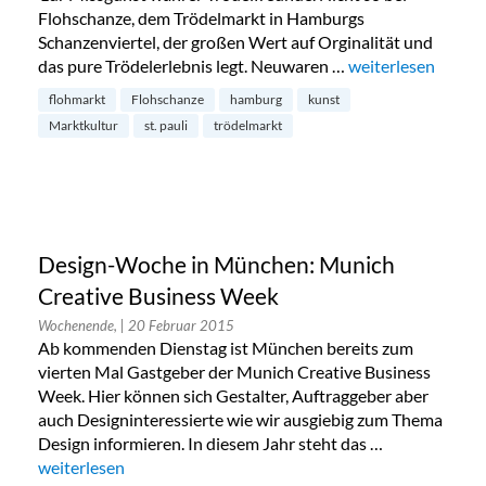
Flohschanze, dem Trödelmarkt in Hamburgs
Schanzenviertel, der großen Wert auf Orginalität und
das pure Trödelerlebnis legt. Neuwaren …
„Flohschanze: ein
weiterlesen
flohmarkt
Flohschanze
hamburg
kunst
Marktkultur
st. pauli
trödelmarkt
Design-Woche in München: Munich
Creative Business Week
Wochenende,
| 20 Februar 2015
Ab kommenden Dienstag ist München bereits zum
vierten Mal Gastgeber der Munich Creative Business
Week. Hier können sich Gestalter, Auftraggeber aber
auch Designinteressierte wie wir ausgiebig zum Thema
Design informieren. In diesem Jahr steht das …
„Design-Woche in München: Munich Creative Business We
weiterlesen