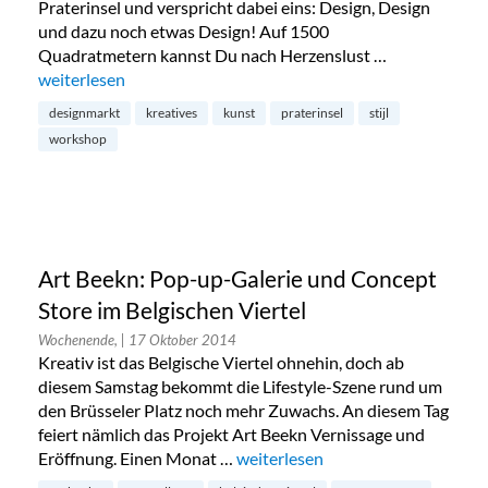
Praterinsel und verspricht dabei eins: Design, Design
und dazu noch etwas Design! Auf 1500
Quadratmetern kannst Du nach Herzenslust …
„Stijl: Designmarkt auf der Praterinsel“
weiterlesen
designmarkt
kreatives
kunst
praterinsel
stijl
workshop
Art Beekn: Pop-up-Galerie und Concept
Store im Belgischen Viertel
Wochenende,
| 17 Oktober 2014
Kreativ ist das Belgische Viertel ohnehin, doch ab
diesem Samstag bekommt die Lifestyle-Szene rund um
den Brüsseler Platz noch mehr Zuwachs. An diesem Tag
feiert nämlich das Projekt Art Beekn Vernissage und
Eröffnung. Einen Monat …
„Art Beekn: Pop-up-Galerie und C
weiterlesen