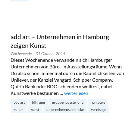
add art – Unternehmen in Hamburg
zeigen Kunst
Wochenende,
| 31 Oktober 2014
Dieses Wochenende verwandeln sich Hamburger
Unternehmen von Büro- in Ausstellungsräume. Wenn
Du also schon immer mal durch die Räumlichkeiten von
Unilever, der Kanzlei Vangard, Schipper Company,
Quirin Bank oder BDO schlendern wolltest, dabei
Kunstwerke bestaunen …
„add art – Unternehmen in Hambu
weiterlesen
add art
führung
gruppenausstellung
hamburg
kultur
kunst
unternehmenseinblicke
vernisage