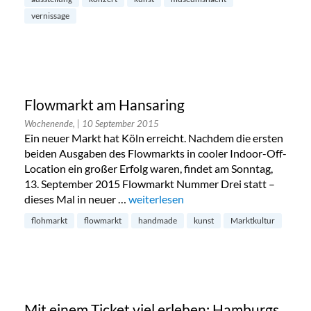
vernissage
Flowmarkt am Hansaring
Wochenende,
| 10 September 2015
Ein neuer Markt hat Köln erreicht. Nachdem die ersten
beiden Ausgaben des Flowmarkts in cooler Indoor-Off-
Location ein großer Erfolg waren, findet am Sonntag,
13. September 2015 Flowmarkt Nummer Drei statt –
dieses Mal in neuer …
„Flowmarkt am Hansaring“
weiterlesen
flohmarkt
flowmarkt
handmade
kunst
Marktkultur
Mit einem Ticket viel erleben: Hamburgs