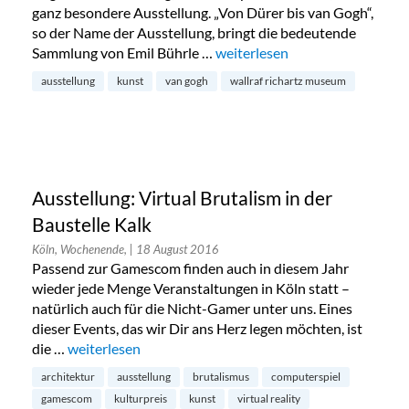
ganz besondere Ausstellung. „Von Dürer bis van Gogh“,
so der Name der Ausstellung, bringt die bedeutende
Sammlung von Emil Bührle …
„Von Dürer bis van Gogh im W
weiterlesen
ausstellung
kunst
van gogh
wallraf richartz museum
Ausstellung: Virtual Brutalism in der
Baustelle Kalk
Köln, Wochenende,
| 18 August 2016
Passend zur Gamescom finden auch in diesem Jahr
wieder jede Menge Veranstaltungen in Köln statt –
natürlich auch für die Nicht-Gamer unter uns. Eines
dieser Events, das wir Dir ans Herz legen möchten, ist
die …
„Ausstellung: Virtual Brutalism in der Baustelle Kalk“
weiterlesen
architektur
ausstellung
brutalismus
computerspiel
gamescom
kulturpreis
kunst
virtual reality