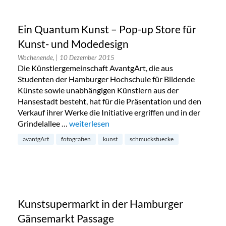
Ein Quantum Kunst – Pop-up Store für
Kunst- und Modedesign
Wochenende,
| 10 Dezember 2015
Die Künstlergemeinschaft AvantgArt, die aus
Studenten der Hamburger Hochschule für Bildende
Künste sowie unabhängigen Künstlern aus der
Hansestadt besteht, hat für die Präsentation und den
Verkauf ihrer Werke die Initiative ergriffen und in der
Grindelallee …
„Ein Quantum Kunst – Pop-up Store für Kun
weiterlesen
avantgArt
fotografien
kunst
schmuckstuecke
Kunstsupermarkt in der Hamburger
Gänsemarkt Passage