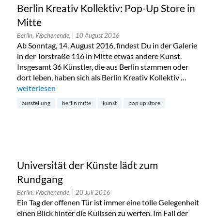
Berlin Kreativ Kollektiv: Pop-Up Store in
Mitte
Berlin, Wochenende,
| 10 August 2016
Ab Sonntag, 14. August 2016, findest Du in der Galerie
in der Torstraße 116 in Mitte etwas andere Kunst.
Insgesamt 36 Künstler, die aus Berlin stammen oder
dort leben, haben sich als Berlin Kreativ Kollektiv …
„Berlin Kreativ Kollektiv: Pop-Up Store in Mitte“
weiterlesen
ausstellung
berlin mitte
kunst
pop up store
Universität der Künste lädt zum
Rundgang
Berlin, Wochenende,
| 20 Juli 2016
Ein Tag der offenen Tür ist immer eine tolle Gelegenheit
einen Blick hinter die Kulissen zu werfen. Im Fall der