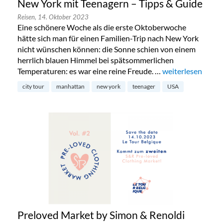
New York mit Teenagern – Tipps & Guide
Reisen,
14. Oktober 2023
Eine schönere Woche als die erste Oktoberwoche
hätte sich man für einen Familien-Trip nach New York
nicht wünschen können: die Sonne schien von einem
herrlich blauen Himmel bei spätsommerlichen
Temperaturen: es war eine reine Freude. …
„New York mit Te
weiterlesen
city tour
manhattan
new york
teenager
USA
Preloved Market by Simon & Renoldi