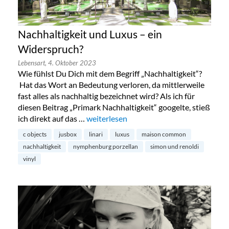
Nachhaltigkeit und Luxus – ein
Widerspruch?
Lebensart,
4. Oktober 2023
Wie fühlst Du Dich mit dem Begriff „Nachhaltigkeit“?
Hat das Wort an Bedeutung verloren, da mittlerweile
fast alles als nachhaltig bezeichnet wird? Als ich für
diesen Beitrag „Primark Nachhaltigkeit“ googelte, stieß
ich direkt auf das …
„Nachhaltigkeit und Luxus – ein Widers
weiterlesen
c objects
jusbox
linari
luxus
maison common
nachhaltigkeit
nymphenburg porzellan
simon und renoldi
vinyl