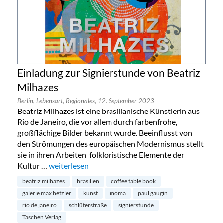
Einladung zur Signierstunde von Beatriz
Milhazes
Berlin,
Lebensart,
Regionales,
12. September 2023
Beatriz Milhazes ist eine brasilianische Künstlerin aus
Rio de Janeiro, die vor allem durch farbenfrohe,
großflächige Bilder bekannt wurde. Beeinflusst von
den Strömungen des europäischen Modernismus stellt
sie in ihren Arbeiten folkloristische Elemente der
Kultur …
„Einladung zur Signierstunde von Beatriz Milhazes“
weiterlesen
beatriz milhazes
brasilien
coffee table book
galerie max hetzler
kunst
moma
paul gaugin
rio de janeiro
schlüterstraße
signierstunde
Taschen Verlag