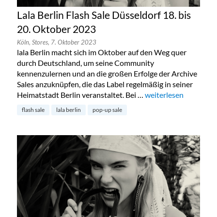
Lala Berlin Flash Sale Düsseldorf 18. bis
20. Oktober 2023
Köln,
Stores,
7. Oktober 2023
lala Berlin macht sich im Oktober auf den Weg quer
durch Deutschland, um seine Community
kennenzulernen und an die großen Erfolge der Archive
Sales anzuknüpfen, die das Label regelmäßig in seiner
Heimatstadt Berlin veranstaltet. Bei …
„Lala Berlin Flash Sal
weiterlesen
flash sale
lala berlin
pop-up sale