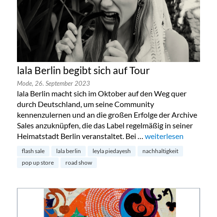
lala Berlin begibt sich auf Tour
Mode,
26. September 2023
lala Berlin macht sich im Oktober auf den Weg quer
durch Deutschland, um seine Community
kennenzulernen und an die großen Erfolge der Archive
Sales anzuknüpfen, die das Label regelmäßig in seiner
Heimatstadt Berlin veranstaltet. Bei …
„lala Berlin begibt sic
weiterlesen
flash sale
lala berlin
leyla piedayesh
nachhaltigkeit
pop up store
road show