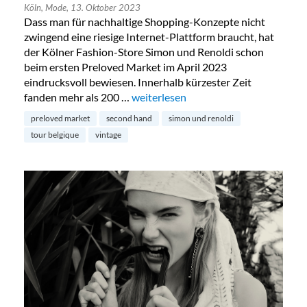
Köln,
Mode,
13. Oktober 2023
Dass man für nachhaltige Shopping-Konzepte nicht
zwingend eine riesige Internet-Plattform braucht, hat
der Kölner Fashion-Store Simon und Renoldi schon
beim ersten Preloved Market im April 2023
eindrucksvoll bewiesen. Innerhalb kürzester Zeit
fanden mehr als 200 …
„Preloved Market by Simon & Renold
weiterlesen
preloved market
second hand
simon und renoldi
tour belgique
vintage