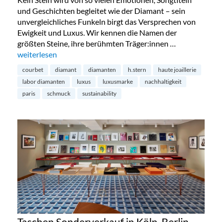
und Geschichten begleitet wie der Diamant – sein
unvergleichliches Funkeln birgt das Versprechen von
Ewigkeit und Luxus. Wir kennen die Namen der
größten Steine, ihre berühmten Träger:innen …
„Diamanten aus dem Labor – die Zukunft?“
weiterlesen
courbet
diamant
diamanten
h.stern
haute joaillerie
labor diamanten
luxus
luxusmarke
nachhaltigkeit
paris
schmuck
sustainability