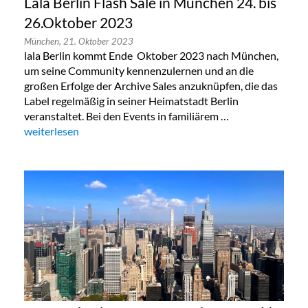
Lala Berlin Flash Sale in München 24. bis
26.Oktober 2023
München,
21. Oktober 2023
lala Berlin kommt Ende Oktober 2023 nach München,
um seine Community kennenzulernen und an die
großen Erfolge der Archive Sales anzuknüpfen, die das
Label regelmäßig in seiner Heimatstadt Berlin
veranstaltet. Bei den Events in familiärem …
„Lala Berlin Flash Sale in München 24. bis 26.Oktober 2023“
weiterlesen