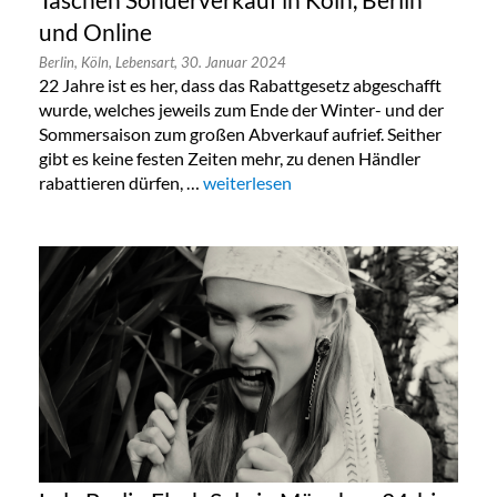
Taschen Sonderverkauf in Köln, Berlin
und Online
Berlin,
Köln,
Lebensart,
30. Januar 2024
22 Jahre ist es her, dass das Rabattgesetz abgeschafft
wurde, welches jeweils zum Ende der Winter- und der
Sommersaison zum großen Abverkauf aufrief. Seither
gibt es keine festen Zeiten mehr, zu denen Händler
rabattieren dürfen, …
„Taschen Sonderverkauf in Köln, Berlin
weiterlesen