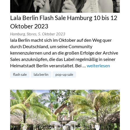
Lala Berlin Flash Sale Hamburg 10 bis 12
Oktober 2023
Hamburg,
Stores,
5. Oktober 2023
lala Berlin macht sich im Oktober auf den Weg quer
durch Deutschland, um seine Community
kennenzulernen und an die großen Erfolge der Archive
Sales anzuknüpfen, die das Label regelmäßig in seiner
Heimatstadt Berlin veranstaltet. Bei …
„Lala Berlin Flash Sa
weiterlesen
flash sale
lala berlin
pop-up sale