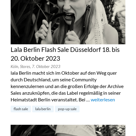
Lala Berlin Flash Sale Düsseldorf 18. bis
20. Oktober 2023
Köln,
Stores,
7. Oktober 2023
lala Berlin macht sich im Oktober auf den Weg quer
durch Deutschland, um seine Community
kennenzulernen und an die großen Erfolge der Archive
Sales anzuknüpfen, die das Label regelmäßig in seiner
Heimatstadt Berlin veranstaltet. Bei …
„Lala Berlin Flash Sal
weiterlesen
flash sale
lala berlin
pop-up sale