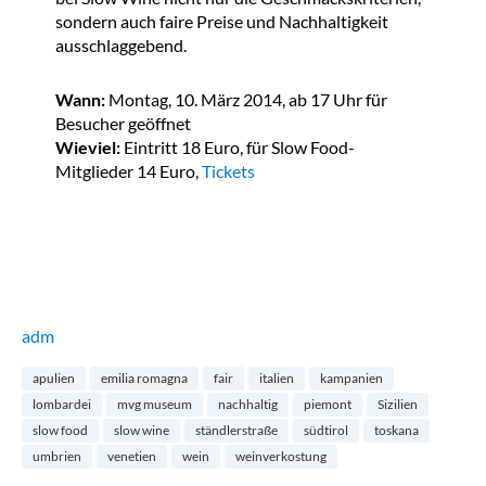
sondern auch faire Preise und Nachhaltigkeit
ausschlaggebend.
Wann:
Montag, 10. März 2014, ab 17 Uhr für
Besucher geöffnet
Wieviel:
Eintritt 18 Euro, für Slow Food-
Mitglieder 14 Euro,
Tickets
adm
apulien
emilia romagna
fair
italien
kampanien
lombardei
mvg museum
nachhaltig
piemont
Sizilien
slow food
slow wine
ständlerstraße
südtirol
toskana
umbrien
venetien
wein
weinverkostung