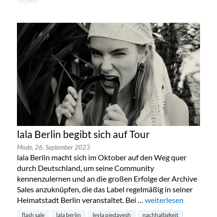
lala Berlin begibt sich auf Tour
Mode,
26. September 2023
lala Berlin macht sich im Oktober auf den Weg quer
durch Deutschland, um seine Community
kennenzulernen und an die großen Erfolge der Archive
Sales anzuknüpfen, die das Label regelmäßig in seiner
Heimatstadt Berlin veranstaltet. Bei …
„lala Berlin begibt sic
weiterlesen
flash sale
lala berlin
leyla piedayesh
nachhaltigkeit