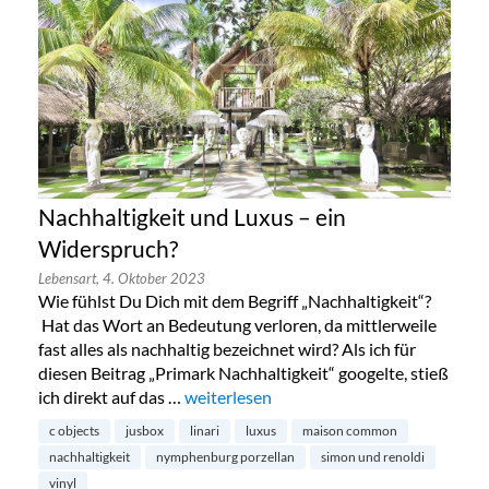
Nachhaltigkeit und Luxus – ein
Widerspruch?
Lebensart,
4. Oktober 2023
Wie fühlst Du Dich mit dem Begriff „Nachhaltigkeit“?
Hat das Wort an Bedeutung verloren, da mittlerweile
fast alles als nachhaltig bezeichnet wird? Als ich für
diesen Beitrag „Primark Nachhaltigkeit“ googelte, stieß
ich direkt auf das …
„Nachhaltigkeit und Luxus – ein Widers
weiterlesen
c objects
jusbox
linari
luxus
maison common
nachhaltigkeit
nymphenburg porzellan
simon und renoldi
vinyl