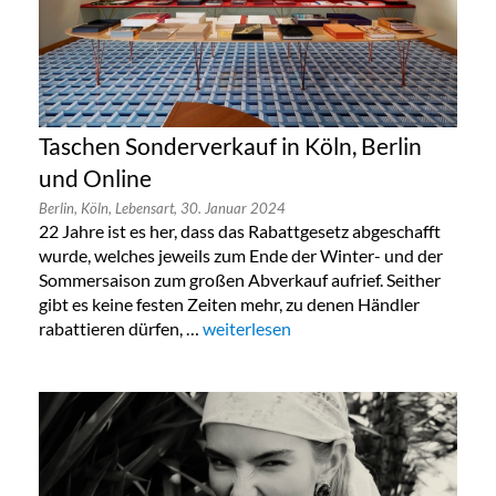
Taschen Sonderverkauf in Köln, Berlin
und Online
Berlin,
Köln,
Lebensart,
30. Januar 2024
22 Jahre ist es her, dass das Rabattgesetz abgeschafft
wurde, welches jeweils zum Ende der Winter- und der
Sommersaison zum großen Abverkauf aufrief. Seither
gibt es keine festen Zeiten mehr, zu denen Händler
rabattieren dürfen, …
„Taschen Sonderverkauf in Köln, Berlin
weiterlesen