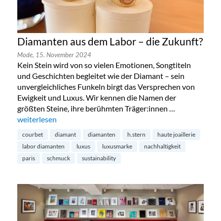
Diamanten aus dem Labor – die Zukunft?
Mode,
15. November 2024
Kein Stein wird von so vielen Emotionen, Songtiteln
und Geschichten begleitet wie der Diamant – sein
unvergleichliches Funkeln birgt das Versprechen von
Ewigkeit und Luxus. Wir kennen die Namen der
größten Steine, ihre berühmten Träger:innen …
„Diamanten aus dem Labor – die Zukunft?“
weiterlesen
courbet
diamant
diamanten
h.stern
haute joaillerie
labor diamanten
luxus
luxusmarke
nachhaltigkeit
paris
schmuck
sustainability