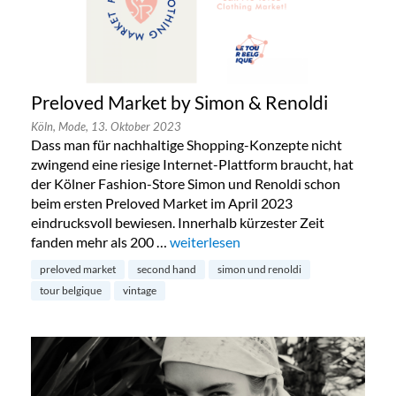
Preloved Market by Simon & Renoldi
Köln,
Mode,
13. Oktober 2023
Dass man für nachhaltige Shopping-Konzepte nicht
zwingend eine riesige Internet-Plattform braucht, hat
der Kölner Fashion-Store Simon und Renoldi schon
beim ersten Preloved Market im April 2023
eindrucksvoll bewiesen. Innerhalb kürzester Zeit
fanden mehr als 200 …
„Preloved Market by Simon & Renold
weiterlesen
preloved market
second hand
simon und renoldi
tour belgique
vintage