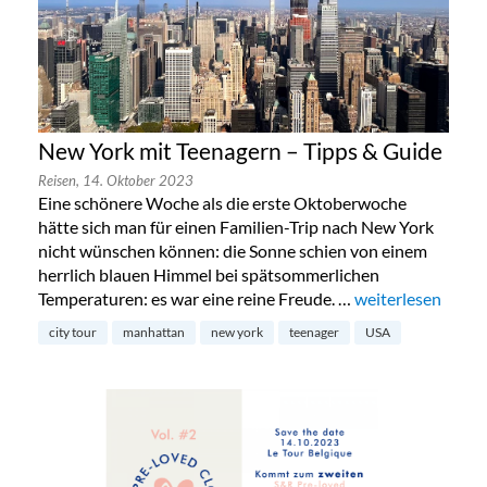
New York mit Teenagern – Tipps & Guide
Reisen,
14. Oktober 2023
Eine schönere Woche als die erste Oktoberwoche
hätte sich man für einen Familien-Trip nach New York
nicht wünschen können: die Sonne schien von einem
herrlich blauen Himmel bei spätsommerlichen
Temperaturen: es war eine reine Freude. …
„New York mit Te
weiterlesen
city tour
manhattan
new york
teenager
USA