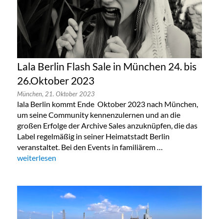
Lala Berlin Flash Sale in München 24. bis
26.Oktober 2023
München,
21. Oktober 2023
lala Berlin kommt Ende Oktober 2023 nach München,
um seine Community kennenzulernen und an die
großen Erfolge der Archive Sales anzuknüpfen, die das
Label regelmäßig in seiner Heimatstadt Berlin
veranstaltet. Bei den Events in familiärem …
„Lala Berlin Flash Sale in München 24. bis 26.Oktober 2023“
weiterlesen