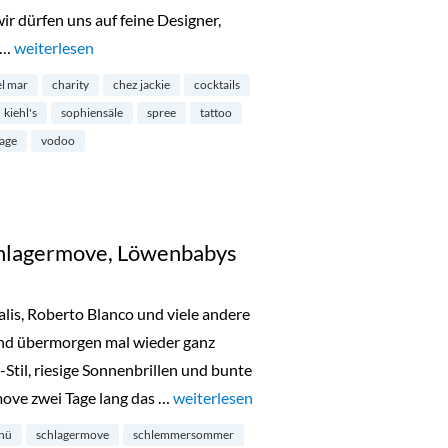
ir dürfen uns auf feine Designer,
 …
„Voodoostore, Korean BBQ, Berlin del mar“
weiterlesen
el mar
charity
chez jackie
cocktails
kiehl's
sophiensäle
spree
tattoo
sage
vodoo
hlagermove, Löwenbabys
lis, Roberto Blanco und viele andere
nd übermorgen mal wieder ganz
til, riesige Sonnenbrillen und bunte
ove zwei Tage lang das …
„Schlemmersommer, Schlagermove, Lö
weiterlesen
nü
schlagermove
schlemmersommer