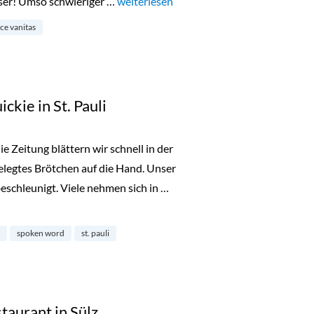
eser! Umso schwieriger …
„Bekanntgabe der Gewinner: Versace Van
weiterlesen
ce vanitas
ckie in St. Pauli
e Zeitung blättern wir schnell in der
belegtes Brötchen auf die Hand. Unser
beschleunigt. Viele nehmen sich in …
t. Pauli“
spoken word
st. pauli
aurant in Sülz