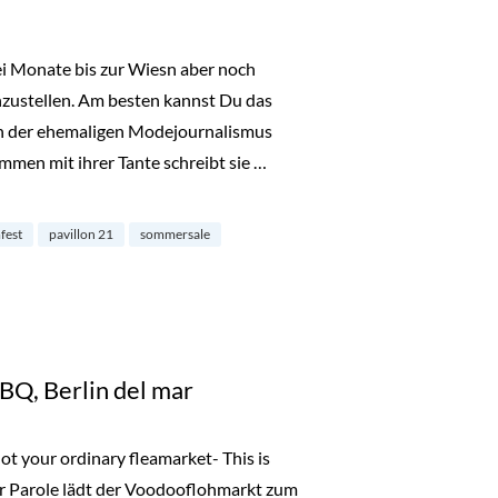
 Monate bis zur Wiesn aber noch
nzustellen. Am besten kannst Du das
h der ehemaligen Modejournalismus
mmen mit ihrer Tante schreibt sie …
le, Pavillon 21 Mini Space, Tollwood“
mfest
pavillon 21
sommersale
BQ, Berlin del mar
t your ordinary fleamarket- This is
r Parole lädt der Voodooflohmarkt zum