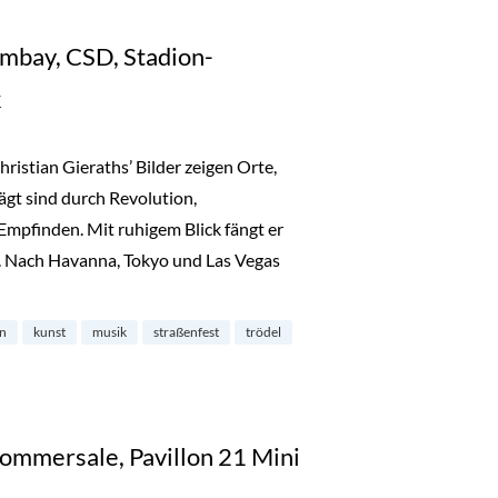
mbay, CSD, Stadion-
k
istian Gieraths’ Bilder zeigen Orte,
ägt sind durch Revolution,
mpfinden. Mit ruhigem Blick fängt er
 Nach Havanna, Tokyo und Las Vegas
laam Bombay, CSD, Stadion-Flohmarkt, Hafenmusik“
on
kunst
musik
straßenfest
trödel
Sommersale, Pavillon 21 Mini