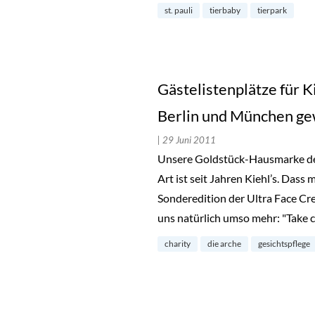
st. pauli
tierbaby
tierpark
Gästelistenplätze für K
Berlin und München g
| 29 Juni 2011
Unsere Goldstück-Hausmarke des
Art ist seit Jahren Kiehl’s. Dass
Sonderedition der Ultra Face Cr
uns natürlich umso mehr: "Take 
charity
die arche
gesichtspflege