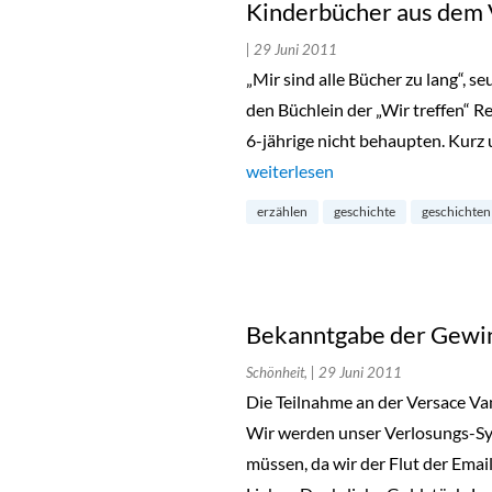
Kinderbücher aus dem 
| 29 Juni 2011
„Mir sind alle Bücher zu lang“, s
den Büchlein der „Wir treffen“ R
6-jährige nicht behaupten. Kurz
„Kinderbücher aus dem Verlag 
weiterlesen
erzählen
geschichte
geschichten
Bekanntgabe der Gewin
Schönheit,
| 29 Juni 2011
Die Teilnahme an der Versace V
Wir werden unser Verlosungs-Sy
müssen, da wir der Flut der Ema