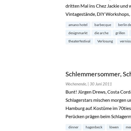
dritten Mal ins Chez Jackie und w
Vintagestände, DIY Workshops,
amano hotel
barbecque
berlin d
designmarkt
die arche
grillen
theaterfestival
Verlosung
vernis
Schlemmersommer, Sc
Wochenende,
| 30 Juni 2011
Bunt! Jürgen Drews, Costa Corda
Schlagerstars mischen morgen u
Hamburg auf. Kostüme im 70ties-S
Perücken prägen beim Schlagerm
dinner
hagenbeck
löwen
me