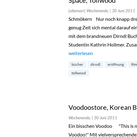
Space, Tollwood
Lebensart, Wochenende,
| 30 Juni 2011
Schmökern Nur noch knapp drei
genug Zeit sich mental darauf ei
mit dem brandneuen Dirndl Buc
Studentin Kathrin Hollmer. Zusa
„Dirndl Buch, Filmfest, Sommersa
weiterlesen
bücher
dirndl
eröffnung
fil
tollwood
Voodoostore, Korean B
Wochenende,
| 30 Juni 2011
Ein bisschen Voodoo "This is no
Voodoo!" Mit vielversprechende