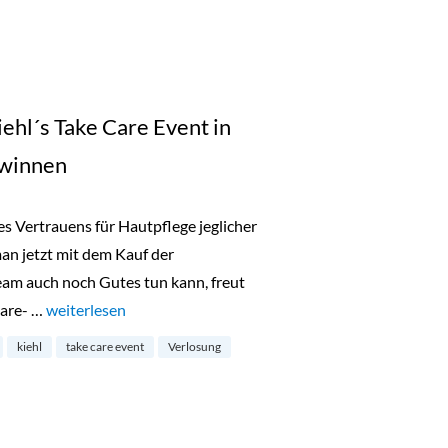
iehl´s Take Care Event in
ewinnen
 Vertrauens für Hautpflege jeglicher
 man jetzt mit dem Kauf der
eam auch noch Gutes tun kann, freut
care- …
„Gästelistenplätze für Kiehl´s Take Care Event in Berlin 
weiterlesen
kiehl
take care event
Verlosung