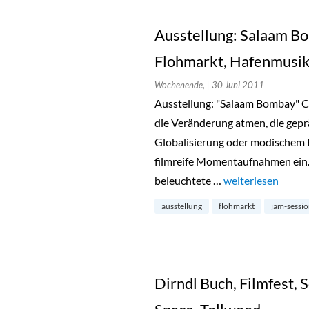
Ausstellung: Salaam Bo
Flohmarkt, Hafenmusi
Wochenende,
| 30 Juni 2011
Ausstellung: "Salaam Bombay" Chr
die Veränderung atmen, die gepr
Globalisierung oder modischem E
filmreife Momentaufnahmen ein.
beleuchtete …
„Ausstellung: Sa
weiterlesen
ausstellung
flohmarkt
jam-sessi
Dirndl Buch, Filmfest, 