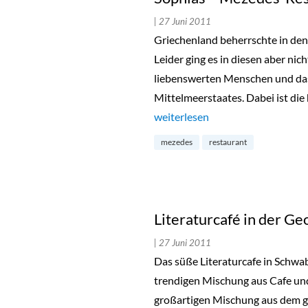
| 27 Juni 2011
Griechenland beherrschte in den
Leider ging es in diesen aber ni
liebenswerten Menschen und das
Mittelmeerstaates. Dabei ist die
„Sophias – Mezedes-Restaurant i
weiterlesen
mezedes
restaurant
Literaturcafé in der G
| 27 Juni 2011
Das süße Literaturcafe in Schwab
trendigen Mischung aus Cafe un
großartigen Mischung aus dem g