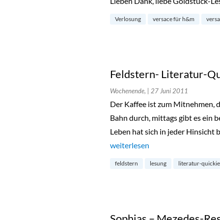
Lieben Dank, liebe Goldstück-L
Verlosung
versace für h&m
versa
Feldstern- Literatur-Qui
Wochenende,
| 27 Juni 2011
Der Kaffee ist zum Mitnehmen, di
Bahn durch, mittags gibt es ein 
Leben hat sich in jeder Hinsicht 
„Feldstern- Literatur-Quickie in S
weiterlesen
feldstern
lesung
literatur-quickie
Sophias – Mezedes-Rest