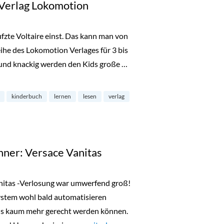
Verlag Lokomotion
eufzte Voltaire einst. Das kann man von
eihe des Lokomotion Verlages für 3 bis
 und knackig werden den Kids große …
Lokomotion“
kinderbuch
lernen
lesen
verlag
ner: Versace Vanitas
anitas -Verlosung war umwerfend groß!
stem wohl bald automatisieren
ils kaum mehr gerecht werden können.