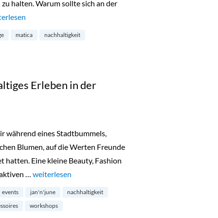
zu halten. Warum sollte sich an der
tica Cosmetics in Harvestehude“
terlesen
ge
matica
nachhaltigkeit
tiges Erleben in der
wir während eines Stadtbummels,
ischen Blumen, auf die Werten Freunde
t hatten. Eine kleine Beauty, Fashion
 aktiven …
„Werte Freunde: Nachhaltiges Erleben in der Altstadt“
weiterlesen
events
jan'n'june
nachhaltigkeit
ssoires
workshops