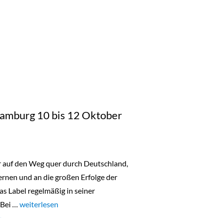
 Hamburg 10 bis 12 Oktober
er auf den Weg quer durch Deutschland,
nen und an die großen Erfolge der
as Label regelmäßig in seiner
 Bei …
„Lala Berlin Flash Sale Hamburg 10 bis 12 Oktober 2023“
weiterlesen