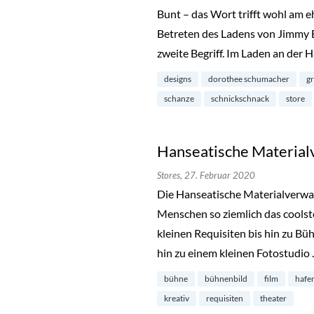
Bunt – das Wort trifft wohl am e
Betreten des Ladens von Jimmy Bl
zweite Begriff. Im Laden an der
designs
dorothee schumacher
gr
schanze
schnickschnack
store
Hanseatische Materialv
Stores,
27. Februar 2020
Die Hanseatische Materialverwalt
Menschen so ziemlich das coolst
kleinen Requisiten bis hin zu Bü
hin zu einem kleinen Fotostudio
bühne
bühnenbild
film
hafe
kreativ
requisiten
theater