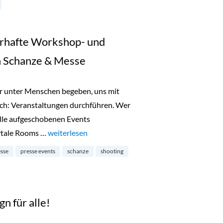
erhafte Workshop- und
n Schanze & Messe
er unter Menschen begeben, uns mit
uch: Veranstaltungen durchführen. Wer
alle aufgeschobenen Events
rytale Rooms …
„Fairytale Rooms: zauberhafte Workshop- und Eve
weiterlesen
sse
presse events
schanze
shooting
n für alle!