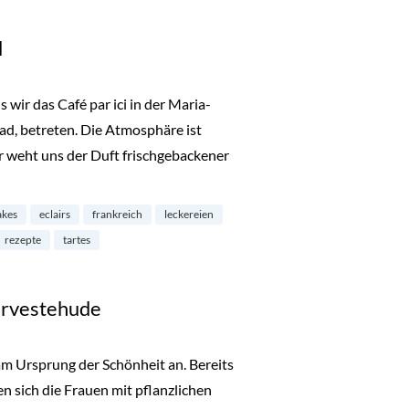
d
s wir das Café par ici in der Maria-
ad, betreten. Die Atmosphäre ist
r weht uns der Duft frischgebackener
i am Leinpfad“
akes
eclairs
frankreich
leckereien
rezepte
tartes
arvestehude
am Ursprung der Schönheit an. Bereits
n sich die Frauen mit pflanzlichen