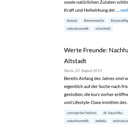
sowie natürlichen Zutaten schön 
Kraft und Heilwirkung der …
„Ma
wei
beauty
Bienenwachs
körperpfle
naturkosmetik
schönheit
Werte Freunde: Nachhal
Altstadt
Stores,
22. August 2019
Bereits Anfang des Jahres sind 
eigentlich auf der Suche nach fr
gestoßen, die kurz vorher eröffne
und Lifestyle-Oase inmitten des
concept fair fashion
dr. hauschka
naturkosmetik
weleda
wohnacce