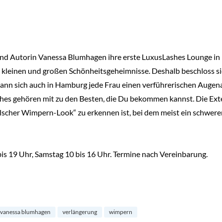
und Autorin Vanessa Blumhagen ihre erste LuxusLashes Lounge in
kleinen und großen Schönheitsgeheimnisse. Deshalb beschloss sie
ann sich auch in Hamburg jede Frau einen verführerischen Augena
s gehören mit zu den Besten, die Du bekommen kannst. Die Exten
falscher Wimpern-Look“ zu erkennen ist, bei dem meist ein schwer
is 19 Uhr, Samstag 10 bis 16 Uhr. Termine nach Vereinbarung.
vanessa blumhagen
verlängerung
wimpern