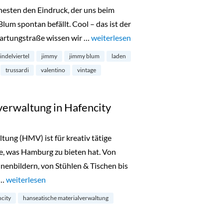
hesten den Eindruck, der uns beim
um spontan befällt. Cool – das ist der
 Hartungstraße wissen wir …
„JIMMY: Vintage & Design für alle!“
weiterlesen
indelviertel
jimmy
jimmy blum
laden
trussardi
valentino
vintage
erwaltung in Hafencity
ung (HMV) ist für kreativ tätige
e, was Hamburg zu bieten hat. Von
hnenbildern, von Stühlen & Tischen bis
 …
„Hanseatische Materialverwaltung in Hafencity“
weiterlesen
ncity
hanseatische materialverwaltung