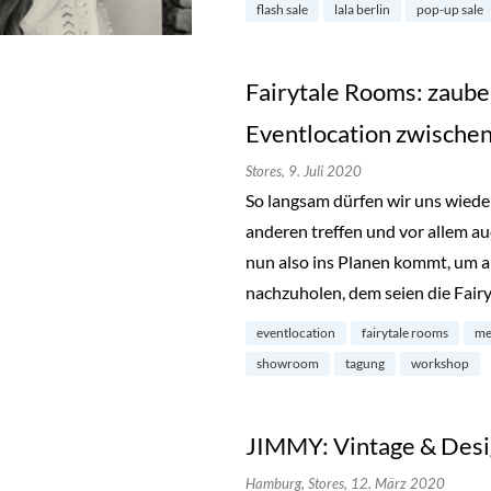
flash sale
lala berlin
pop-up sale
Fairytale Rooms: zaub
Eventlocation zwische
Stores,
9. Juli 2020
So langsam dürfen wir uns wied
anderen treffen und vor allem a
nun also ins Planen kommt, um 
nachzuholen, dem seien die Fai
eventlocation
fairytale rooms
me
showroom
tagung
workshop
JIMMY: Vintage & Desig
Hamburg,
Stores,
12. März 2020