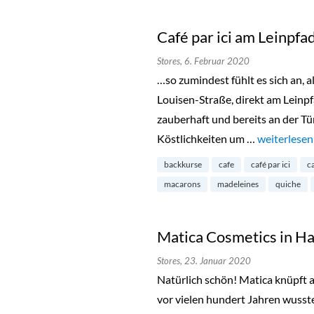
Café par ici am Leinpfa
Stores,
6. Februar 2020
…so zumindest fühlt es sich an, al
Louisen-Straße, direkt am Leinpf
zauberhaft und bereits an der Tü
Köstlichkeiten um …
„Café par ic
weiterlesen
backkurse
cafe
café par ici
c
macarons
madeleines
quiche
Matica Cosmetics in H
Stores,
23. Januar 2020
Natürlich schön! Matica knüpft 
vor vielen hundert Jahren wusste