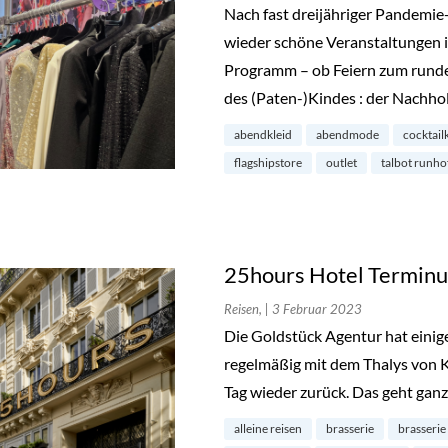
Nach fast dreijähriger Pandemie
wieder schöne Veranstaltungen i
Programm – ob Feiern zum runde
des (Paten-)Kindes : der Nachho
abendkleid
abendmode
cocktail
flagshipstore
outlet
talbot runho
25hours Hotel Terminus
Reisen,
| 3 Februar 2023
Die Goldstück Agentur hat einige
regelmäßig mit dem Thalys von K
Tag wieder zurück. Das geht ganz
alleine reisen
brasserie
brasserie