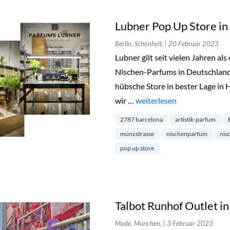
Lubner Pop Up Store in
Berlin, Schönheit,
| 20 Februar 2023
Lubner gilt seit vielen Jahren a
Nischen-Parfums in Deutschland.
hübsche Store in bester Lage in 
wir …
„Lubner Pop Up Store in Be
weiterlesen
2787 barcelona
artistik-parfum
münzstrasse
nischenparfum
nis
pop up store
Talbot Runhof Outlet 
Mode, München,
| 3 Februar 2023