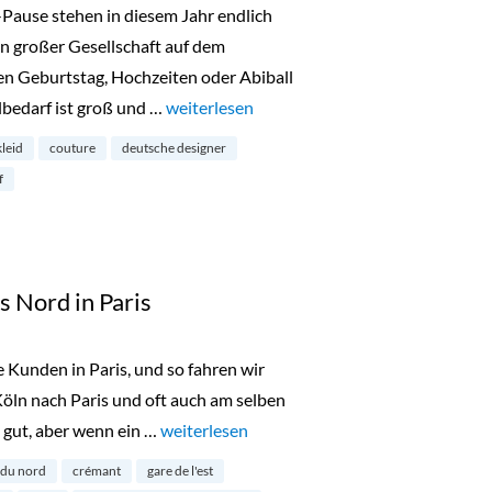
-Pause stehen in diesem Jahr endlich
n großer Gesellschaft auf dem
n Geburtstag, Hochzeiten oder Abiball
lbedarf ist groß und …
„Talbot Runhof Outlet in München“
weiterlesen
kleid
couture
deutsche designer
f
 Nord in Paris
 Kunden in Paris, und so fahren wir
öln nach Paris und oft auch am selben
 gut, aber wenn ein …
„25hours Hotel Terminus Nord in Paris“
weiterlesen
 du nord
crémant
gare de l'est