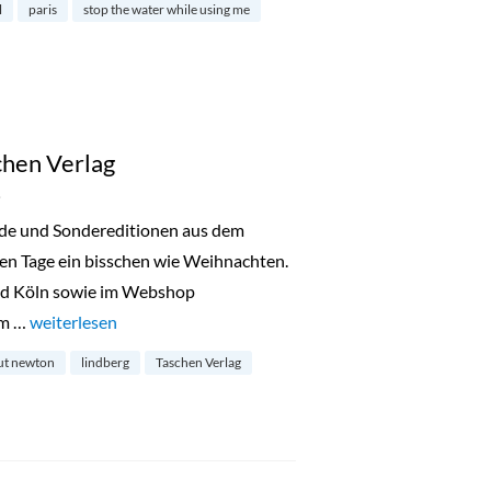
l
paris
stop the water while using me
chen Verlag
3
nde und Sondereditionen aus dem
en Tage ein bisschen wie Weihnachten.
und Köln sowie im Webshop
em …
„Sonderverkauf des Taschen Verlag“
weiterlesen
ut newton
lindberg
Taschen Verlag