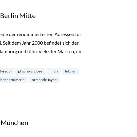
 Berlin Mitte
ls eine der renommiertesten Adressen für
 Seit dem Jahr 2000 befindet sich der
Hamburg und führt viele der Marken, die
rlin Mitte“
Byredo
j.f. schwarzlose
linari
lubner
chenparfümerie
ormonde Jayne
in München