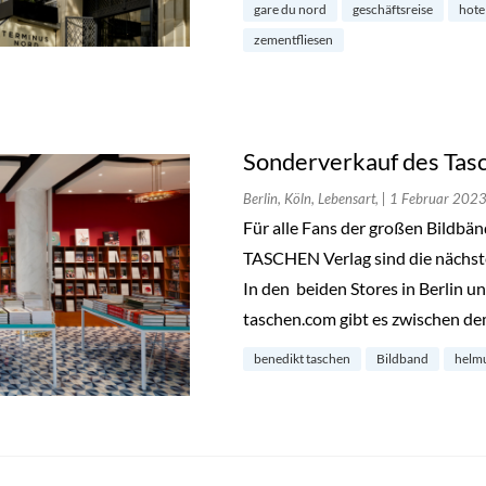
gare du nord
geschäftsreise
hote
zementfliesen
Sonderverkauf des Tas
Berlin, Köln, Lebensart,
| 1 Februar 202
Für alle Fans der großen Bildbä
TASCHEN Verlag sind die nächst
In den beiden Stores in Berlin 
taschen.com gibt es zwischen d
benedikt taschen
Bildband
helm