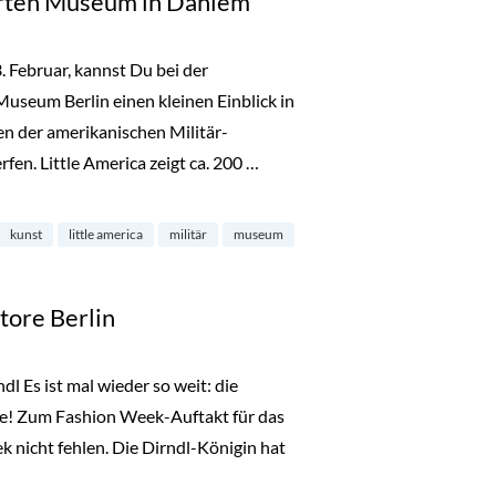
ierten Museum in Dahlem
Februar, kannst Du bei der
Museum Berlin einen kleinen Einblick in
en der amerikanischen Militär-
en. Little America zeigt ca. 200 …
useum in Dahlem“
kunst
little america
militär
museum
tore Berlin
l Es ist mal wieder so weit: die
ge! Zum Fashion Week-Auftakt für das
 nicht fehlen. Die Dirndl-Königin hat
Store Berlin“