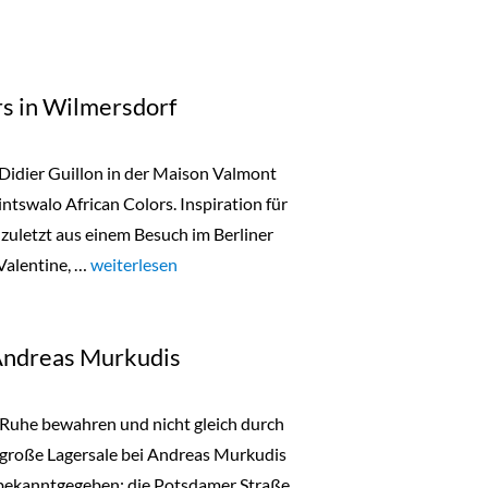
rs in Wilmersdorf
 Didier Guillon in der Maison Valmont
ntswalo African Colors. Inspiration für
zuletzt aus einem Besuch im Berliner
Valentine, …
„Tintswalo African Colors in Wilmersdorf“
weiterlesen
 Andreas Murkudis
t, Ruhe bewahren und nicht gleich durch
 große Lagersale bei Andreas Murkudis
 bekanntgegeben: die Potsdamer Straße