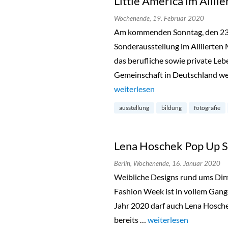
Little America im Alli
Wochenende,
19. Februar 2020
Am kommenden Sonntag, den 23. 
Sonderausstellung im Alliierten 
das berufliche sowie private Leb
Gemeinschaft in Deutschland werf
„Little America im Alliierten M
weiterlesen
ausstellung
bildung
fotografie
Lena Hoschek Pop Up S
Berlin,
Wochenende,
16. Januar 2020
Weibliche Designs rund ums Dirnd
Fashion Week ist in vollem Gan
Jahr 2020 darf auch Lena Hoschek
bereits …
„Lena Hoschek Pop Up 
weiterlesen