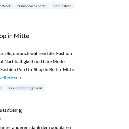
n Week
fashion week berlin
popupstore
op in Mitte
 alle, die auch während der Fashion
uf Nachhaltigkeit und faire Mode
 Fashion Pop Up-Shop in Berlin-Mitte
„Fair Fashion Pop Up-Shop in Mitte“
weiterlesen
k
pop up shopping event
reuzberg
9
unter anderem dank dem populären