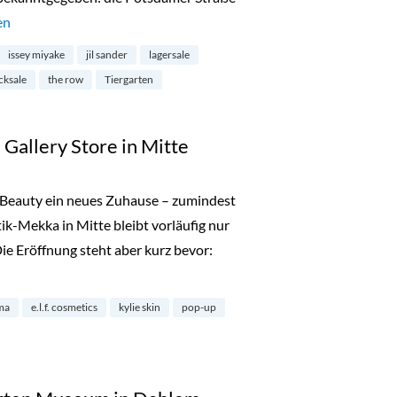
 Stocksale bei Andreas Murkudis“
en
issey miyake
jil sander
lagersale
cksale
the row
Tiergarten
 Gallery Store in Mitte
Beauty ein neues Zuhause – zumindest
k-Mekka in Mitte bleibt vorläufig nur
Die Eröffnung steht aber kurz bevor:
y: The Gallery Store in Mitte“
ma
e.l.f. cosmetics
kylie skin
pop-up