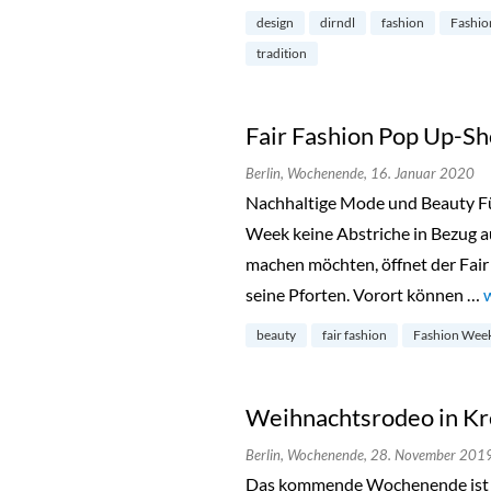
design
dirndl
fashion
Fashio
tradition
Fair Fashion Pop Up-Sh
Berlin,
Wochenende,
16. Januar 2020
Nachhaltige Mode und Beauty Für
Week keine Abstriche in Bezug a
machen möchten, öffnet der Fair
seine Pforten. Vorort können …
beauty
fair fashion
Fashion Wee
Weihnachtsrodeo in K
Berlin,
Wochenende,
28. November 201
Das kommende Wochenende ist 