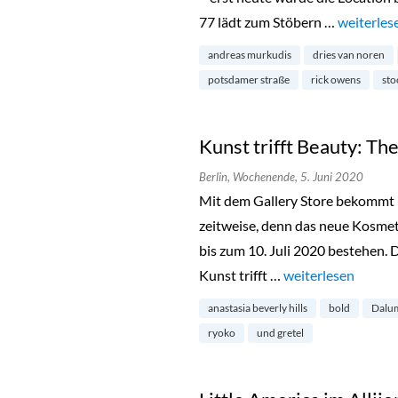
77 lädt zum Stöbern …
„Endlich:
weiterles
andreas murkudis
dries van noren
potsdamer straße
rick owens
sto
Kunst trifft Beauty: The
Berlin,
Wochenende,
5. Juni 2020
Mit dem Gallery Store bekommt 
zeitweise, denn das neue Kosmeti
bis zum 10. Juli 2020 bestehen. 
Kunst trifft …
„Kunst trifft Beaut
weiterlesen
anastasia beverly hills
bold
Dalu
ryoko
und gretel