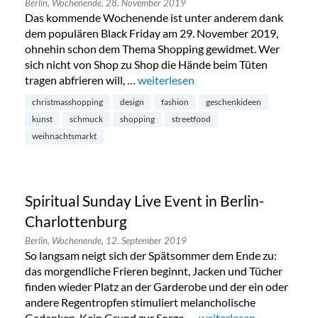
Berlin,
Wochenende,
28. November 2019
Das kommende Wochenende ist unter anderem dank
dem populären Black Friday am 29. November 2019,
ohnehin schon dem Thema Shopping gewidmet. Wer
sich nicht von Shop zu Shop die Hände beim Tüten
tragen abfrieren will, …
„Weihnachtsrodeo in Kreuzberg“
weiterlesen
christmasshopping
design
fashion
geschenkideen
kunst
schmuck
shopping
streetfood
weihnachtsmarkt
Spiritual Sunday Live Event in Berlin-
Charlottenburg
Berlin,
Wochenende,
12. September 2019
So langsam neigt sich der Spätsommer dem Ende zu:
das morgendliche Frieren beginnt, Jacken und Tücher
finden wieder Platz an der Garderobe und der ein oder
andere Regentropfen stimuliert melancholische
Gedanken. Kein Grund zur Sorge, …
„Spiritual Sunday Live E
weiterlesen