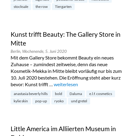
stocksale
the row
Tiergarten
Kunst trifft Beauty: The Gallery Store in
Mitte
Berlin,
Wochenende,
5. Juni 2020
Mit dem Gallery Store bekommt Beauty ein neues
Zuhause – zumindest zeitweise, denn das neue
Kosmetik-Mekka in Mitte bleibt vorläufig nur bis zum
10. Juli 2020 bestehen. Die Eröffnung steht aber kurz
bevor: Kunst trifft …
„Kunst trifft Beauty: The Gallery Store 
weiterlesen
anastasia beverly hills
bold
Daluma
e.l.f. cosmetics
kylie skin
pop-up
ryoko
und gretel
Little America im Alliierten Museum in