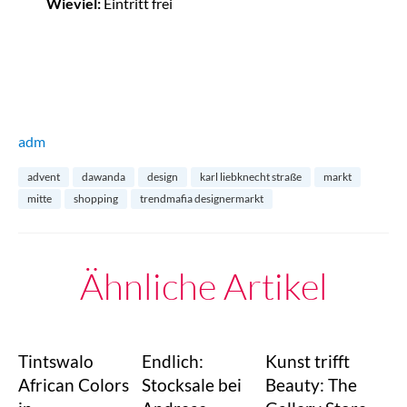
Wieviel:
Eintritt frei
adm
advent
dawanda
design
karl liebknecht straße
markt
mitte
shopping
trendmafia designermarkt
Ähnliche Artikel
Tintswalo
Endlich:
Kunst trifft
African Colors
Stocksale bei
Beauty: The