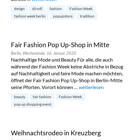
design
dirndl
fashion
Fashion Week
fashion week berlin
popupstore
tradition
Fair Fashion Pop Up-Shop in Mitte
Berlin,
Wochenende,
16. Januar 2020
Nachhaltige Mode und Beauty Für alle, die auch
während der Fashion Week keine Abstriche in Bezug
auf Nachhaltigkeit und faire Mode machen möchten,
öffnet der Fair Fashion Pop Up-Shop in Berlin-Mitte
seine Pforten. Vorort können …
„Fair Fashion Pop Up-Shop i
weiterlesen
beauty
fair fashion
Fashion Week
pop up shopping event
Weihnachtsrodeo in Kreuzberg