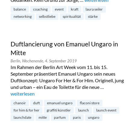
balance
coaching
event
kraft
laura seiler
networking
selbstliebe
spiritualität
stärke
Duftlancierung von Emanuel Ungaro in
Mitte
Berlin,
Wochenende,
4. September 2019
Im Rahmen der Berlin Art Week vom 11. bis 15.
September präsentiert Emanuel Ungaro sein neues
Duftkonzept: Ungaro For Her & For Him. Originell, jung
und urban – ein Eau de Toilette für die neue …
„Duftlancierung von Emanuel Ungaro in Mitte“
weiterlesen
chanoir
duft
emanuel ungaro
flaconi store
for him & for her
graffiti künstler
launch
launch event
launchdate
mitte
parfum
paris
ungaro