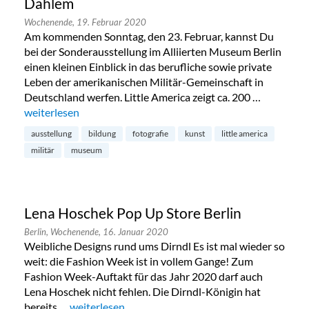
Dahlem
Wochenende,
19. Februar 2020
Am kommenden Sonntag, den 23. Februar, kannst Du
bei der Sonderausstellung im Alliierten Museum Berlin
einen kleinen Einblick in das berufliche sowie private
Leben der amerikanischen Militär-Gemeinschaft in
Deutschland werfen. Little America zeigt ca. 200 …
„Little America im Alliierten Museum in Dahlem“
weiterlesen
ausstellung
bildung
fotografie
kunst
little america
militär
museum
Lena Hoschek Pop Up Store Berlin
Berlin,
Wochenende,
16. Januar 2020
Weibliche Designs rund ums Dirndl Es ist mal wieder so
weit: die Fashion Week ist in vollem Gange! Zum
Fashion Week-Auftakt für das Jahr 2020 darf auch
Lena Hoschek nicht fehlen. Die Dirndl-Königin hat
bereits …
„Lena Hoschek Pop Up Store Berlin“
weiterlesen