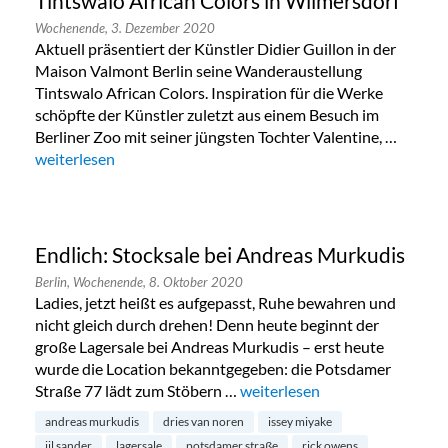
Tintswalo African Colors in Wilmersdorf
Wochenende,
3. Dezember 2020
Aktuell präsentiert der Künstler Didier Guillon in der
Maison Valmont Berlin seine Wanderaustellung
Tintswalo African Colors. Inspiration für die Werke
schöpfte der Künstler zuletzt aus einem Besuch im
Berliner Zoo mit seiner jüngsten Tochter Valentine, …
„Tintswalo African Colors in Wilmersdorf“
weiterlesen
Endlich: Stocksale bei Andreas Murkudis
Berlin,
Wochenende,
8. Oktober 2020
Ladies, jetzt heißt es aufgepasst, Ruhe bewahren und
nicht gleich durch drehen! Denn heute beginnt der
große Lagersale bei Andreas Murkudis – erst heute
wurde die Location bekanntgegeben: die Potsdamer
Straße 77 lädt zum Stöbern …
„Endlich: Stocksale bei Andre
weiterlesen
andreas murkudis
dries van noren
issey miyake
jil sander
lagersale
potsdamer straße
rick owens