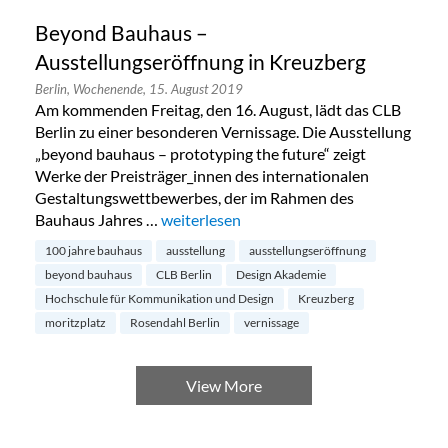
Beyond Bauhaus –
Ausstellungseröffnung in Kreuzberg
Berlin,
Wochenende,
15. August 2019
Am kommenden Freitag, den 16. August, lädt das CLB
Berlin zu einer besonderen Vernissage. Die Ausstellung
„beyond bauhaus – prototyping the future“ zeigt
Werke der Preisträger_innen des internationalen
Gestaltungswettbewerbes, der im Rahmen des
Bauhaus Jahres …
„Beyond Bauhaus – Ausstellungseröffnun
weiterlesen
100 jahre bauhaus
ausstellung
ausstellungseröffnung
beyond bauhaus
CLB Berlin
Design Akademie
Hochschule für Kommunikation und Design
Kreuzberg
moritzplatz
Rosendahl Berlin
vernissage
View More