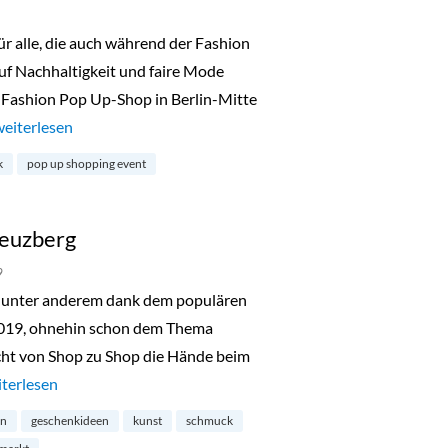
 alle, die auch während der Fashion
uf Nachhaltigkeit und faire Mode
 Fashion Pop Up-Shop in Berlin-Mitte
„Fair Fashion Pop Up-Shop in Mitte“
weiterlesen
k
pop up shopping event
reuzberg
9
unter anderem dank dem populären
2019, ohnehin schon dem Thema
cht von Shop zu Shop die Hände beim
eihnachtsrodeo in Kreuzberg“
terlesen
on
geschenkideen
kunst
schmuck