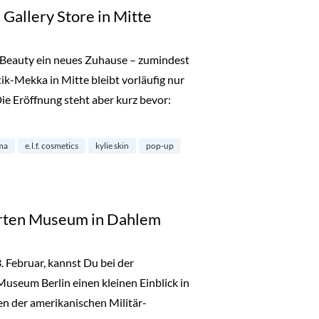
 Gallery Store in Mitte
Beauty ein neues Zuhause – zumindest
k-Mekka in Mitte bleibt vorläufig nur
Die Eröffnung steht aber kurz bevor:
y: The Gallery Store in Mitte“
ma
e.l.f. cosmetics
kylie skin
pop-up
ierten Museum in Dahlem
Februar, kannst Du bei der
Museum Berlin einen kleinen Einblick in
en der amerikanischen Militär-