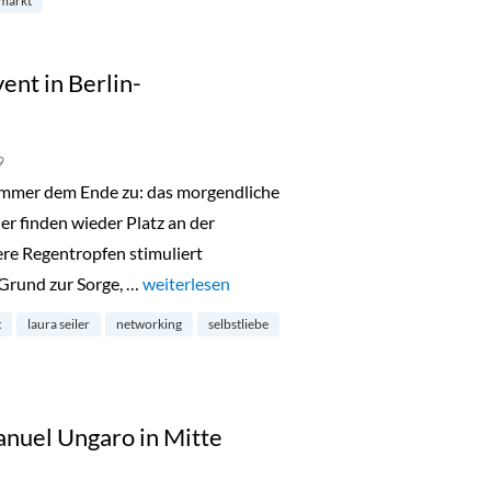
markt
ent in Berlin-
9
sommer dem Ende zu: das morgendliche
er finden wieder Platz an der
re Regentropfen stimuliert
Grund zur Sorge, …
„Spiritual Sunday Live Event in Berlin-Charlot
weiterlesen
t
laura seiler
networking
selbstliebe
nuel Ungaro in Mitte