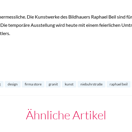
nermessliche. Die Kunstwerke des Bildhauers Raphael Beil sind fü
Die temporäre Ausstellung wird heute mit einem feierlichen Umtru
lers.
g
design
firma store
granit
kunst
niebuhrstraße
raphael beil
Ähnliche Artikel