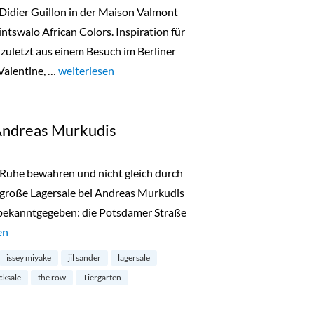
 Didier Guillon in der Maison Valmont
ntswalo African Colors. Inspiration für
zuletzt aus einem Besuch im Berliner
Valentine, …
„Tintswalo African Colors in Wilmersdorf“
weiterlesen
 Andreas Murkudis
t, Ruhe bewahren und nicht gleich durch
 große Lagersale bei Andreas Murkudis
 bekanntgegeben: die Potsdamer Straße
 Stocksale bei Andreas Murkudis“
en
issey miyake
jil sander
lagersale
cksale
the row
Tiergarten