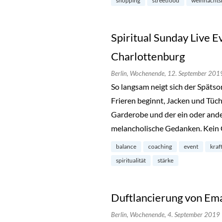
shopping
streetfood
weihnachts
Spiritual Sunday Live Ev
Charlottenburg
Berlin,
Wochenende,
12. September 201
So langsam neigt sich der Spät
Frieren beginnt, Jacken und Tüch
Garderobe und der ein oder ande
melancholische Gedanken. Kein 
balance
coaching
event
kraf
spiritualität
stärke
Duftlancierung von Ema
Berlin,
Wochenende,
4. September 2019