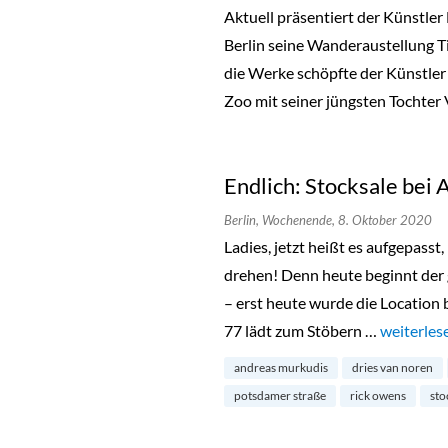
Aktuell präsentiert der Künstler
Berlin seine Wanderaustellung Ti
die Werke schöpfte der Künstler 
Zoo mit seiner jüngsten Tochter 
Endlich: Stocksale bei
Berlin,
Wochenende,
8. Oktober 2020
Ladies, jetzt heißt es aufgepass
drehen! Denn heute beginnt der
– erst heute wurde die Location
77 lädt zum Stöbern …
„Endlich:
weiterles
andreas murkudis
dries van noren
potsdamer straße
rick owens
sto