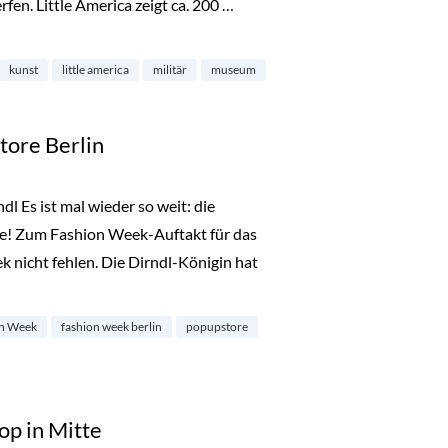
en. Little America zeigt ca. 200 …
useum in Dahlem“
kunst
little america
militär
museum
tore Berlin
l Es ist mal wieder so weit: die
ge! Zum Fashion Week-Auftakt für das
 nicht fehlen. Die Dirndl-Königin hat
Store Berlin“
n Week
fashion week berlin
popupstore
op in Mitte