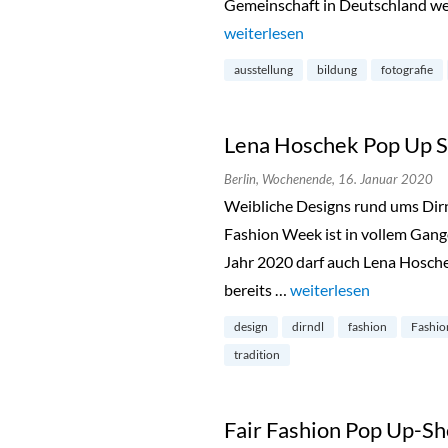
Gemeinschaft in Deutschland werf
„Little America im Alliierten M
weiterlesen
ausstellung
bildung
fotografie
Lena Hoschek Pop Up S
Berlin,
Wochenende,
16. Januar 2020
Weibliche Designs rund ums Dirnd
Fashion Week ist in vollem Gan
Jahr 2020 darf auch Lena Hoschek
bereits …
„Lena Hoschek Pop Up 
weiterlesen
design
dirndl
fashion
Fashio
tradition
Fair Fashion Pop Up-Sh