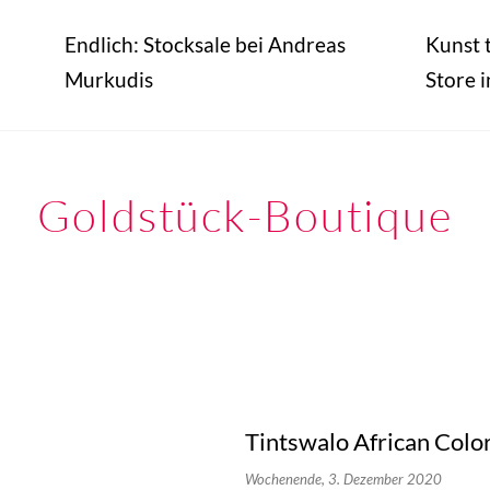
Endlich: Stocksale bei Andreas
Kunst t
Murkudis
Store i
Goldstück-Boutique
Tintswalo African Colo
Wochenende,
3. Dezember 2020