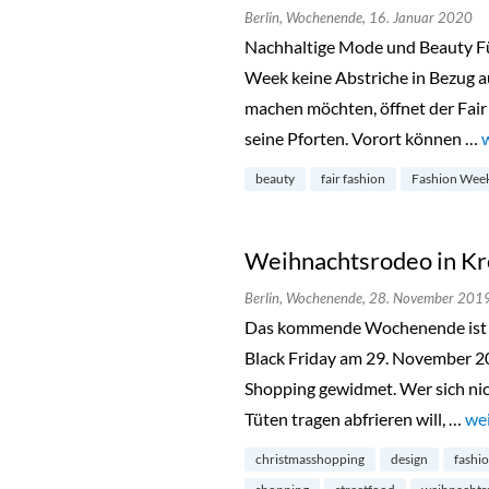
Berlin,
Wochenende,
16. Januar 2020
Nachhaltige Mode und Beauty Für
Week keine Abstriche in Bezug a
machen möchten, öffnet der Fair
seine Pforten. Vorort können …
beauty
fair fashion
Fashion Wee
Weihnachtsrodeo in K
Berlin,
Wochenende,
28. November 201
Das kommende Wochenende ist 
Black Friday am 29. November 
Shopping gewidmet. Wer sich ni
Tüten tragen abfrieren will, …
„W
wei
christmasshopping
design
fashi