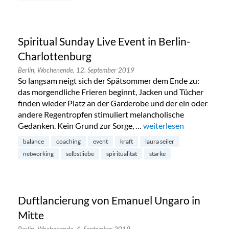
Spiritual Sunday Live Event in Berlin-
Charlottenburg
Berlin,
Wochenende,
12. September 2019
So langsam neigt sich der Spätsommer dem Ende zu:
das morgendliche Frieren beginnt, Jacken und Tücher
finden wieder Platz an der Garderobe und der ein oder
andere Regentropfen stimuliert melancholische
Gedanken. Kein Grund zur Sorge, …
„Spiritual Sunday Live E
weiterlesen
balance
coaching
event
kraft
laura seiler
networking
selbstliebe
spiritualität
stärke
Duftlancierung von Emanuel Ungaro in
Mitte
Berlin,
Wochenende,
4. September 2019