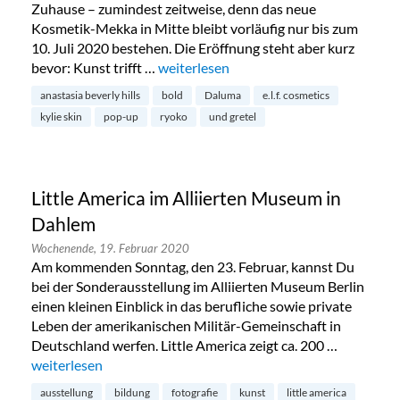
Zuhause – zumindest zeitweise, denn das neue
Kosmetik-Mekka in Mitte bleibt vorläufig nur bis zum
10. Juli 2020 bestehen. Die Eröffnung steht aber kurz
bevor: Kunst trifft …
„Kunst trifft Beauty: The Gallery Store 
weiterlesen
anastasia beverly hills
bold
Daluma
e.l.f. cosmetics
kylie skin
pop-up
ryoko
und gretel
Little America im Alliierten Museum in
Dahlem
Wochenende,
19. Februar 2020
Am kommenden Sonntag, den 23. Februar, kannst Du
bei der Sonderausstellung im Alliierten Museum Berlin
einen kleinen Einblick in das berufliche sowie private
Leben der amerikanischen Militär-Gemeinschaft in
Deutschland werfen. Little America zeigt ca. 200 …
„Little America im Alliierten Museum in Dahlem“
weiterlesen
ausstellung
bildung
fotografie
kunst
little america