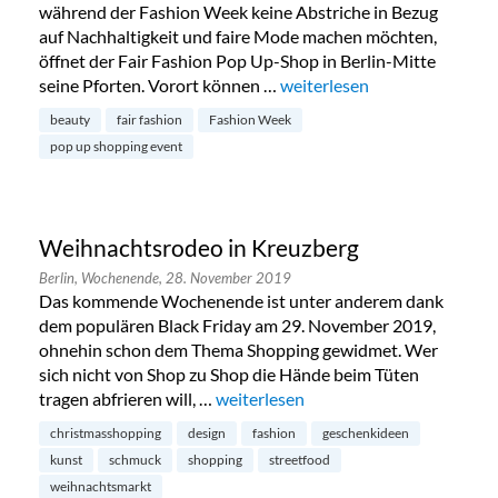
während der Fashion Week keine Abstriche in Bezug
auf Nachhaltigkeit und faire Mode machen möchten,
öffnet der Fair Fashion Pop Up-Shop in Berlin-Mitte
seine Pforten. Vorort können …
„Fair Fashion Pop Up-Shop i
weiterlesen
beauty
fair fashion
Fashion Week
pop up shopping event
Weihnachtsrodeo in Kreuzberg
Berlin,
Wochenende,
28. November 2019
Das kommende Wochenende ist unter anderem dank
dem populären Black Friday am 29. November 2019,
ohnehin schon dem Thema Shopping gewidmet. Wer
sich nicht von Shop zu Shop die Hände beim Tüten
tragen abfrieren will, …
„Weihnachtsrodeo in Kreuzberg“
weiterlesen
christmasshopping
design
fashion
geschenkideen
kunst
schmuck
shopping
streetfood
weihnachtsmarkt