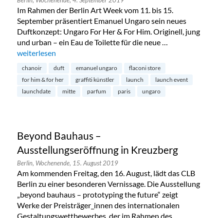
Im Rahmen der Berlin Art Week vom 11. bis 15.
September präsentiert Emanuel Ungaro sein neues
Duftkonzept: Ungaro For Her & For Him. Originell, jung
und urban – ein Eau de Toilette für die neue …
„Duftlancierung von Emanuel Ungaro in Mitte“
weiterlesen
chanoir
duft
emanuel ungaro
flaconi store
for him & for her
graffiti künstler
launch
launch event
launchdate
mitte
parfum
paris
ungaro
Beyond Bauhaus –
Ausstellungseröffnung in Kreuzberg
Berlin,
Wochenende,
15. August 2019
Am kommenden Freitag, den 16. August, lädt das CLB
Berlin zu einer besonderen Vernissage. Die Ausstellung
„beyond bauhaus – prototyping the future“ zeigt
Werke der Preisträger_innen des internationalen
Gestaltungswettbewerbes, der im Rahmen des