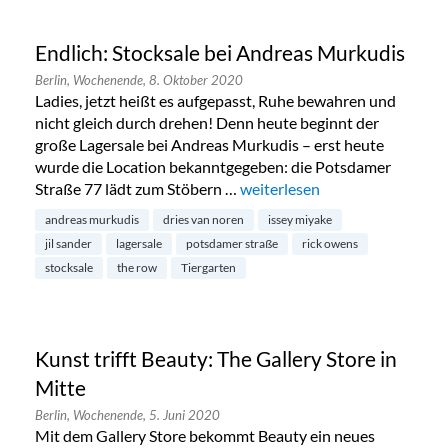
Endlich: Stocksale bei Andreas Murkudis
Berlin,
Wochenende,
8. Oktober 2020
Ladies, jetzt heißt es aufgepasst, Ruhe bewahren und
nicht gleich durch drehen! Denn heute beginnt der
große Lagersale bei Andreas Murkudis – erst heute
wurde die Location bekanntgegeben: die Potsdamer
Straße 77 lädt zum Stöbern …
„Endlich: Stocksale bei Andre
weiterlesen
andreas murkudis
dries van noren
issey miyake
jil sander
lagersale
potsdamer straße
rick owens
stocksale
the row
Tiergarten
Kunst trifft Beauty: The Gallery Store in
Mitte
Berlin,
Wochenende,
5. Juni 2020
Mit dem Gallery Store bekommt Beauty ein neues