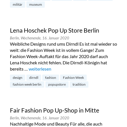
militär
museum
Lena Hoschek Pop Up Store Berlin
Berlin,
Wochenende,
16. Januar 2020
Weibliche Designs rund ums Dirndl Es ist mal wieder so
weit: die Fashion Week ist in vollem Gange! Zum
Fashion Week-Auftakt für das Jahr 2020 darf auch
Lena Hoschek nicht fehlen. Die Dirndl-Königin hat
bereits …
„Lena Hoschek Pop Up Store Berlin“
weiterlesen
design
dirndl
fashion
Fashion Week
fashion week berlin
popupstore
tradition
Fair Fashion Pop Up-Shop in Mitte
Berlin,
Wochenende,
16. Januar 2020
Nachhaltige Mode und Beauty Für alle, die auch