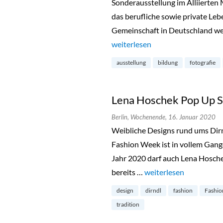
Sonderausstellung im Alliierten 
das berufliche sowie private Leb
Gemeinschaft in Deutschland werf
„Little America im Alliierten M
weiterlesen
ausstellung
bildung
fotografie
Lena Hoschek Pop Up S
Berlin,
Wochenende,
16. Januar 2020
Weibliche Designs rund ums Dirnd
Fashion Week ist in vollem Gan
Jahr 2020 darf auch Lena Hoschek
bereits …
„Lena Hoschek Pop Up 
weiterlesen
design
dirndl
fashion
Fashio
tradition