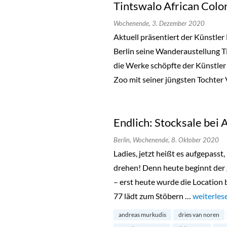
Tintswalo African Colo
Wochenende,
3. Dezember 2020
Aktuell präsentiert der Künstler
Berlin seine Wanderaustellung Ti
die Werke schöpfte der Künstler 
Zoo mit seiner jüngsten Tochter 
Endlich: Stocksale bei
Berlin,
Wochenende,
8. Oktober 2020
Ladies, jetzt heißt es aufgepass
drehen! Denn heute beginnt der
– erst heute wurde die Location
77 lädt zum Stöbern …
„Endlich:
weiterles
andreas murkudis
dries van noren