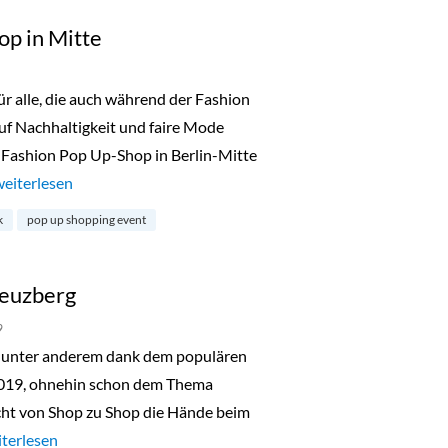
op in Mitte
 alle, die auch während der Fashion
uf Nachhaltigkeit und faire Mode
 Fashion Pop Up-Shop in Berlin-Mitte
„Fair Fashion Pop Up-Shop in Mitte“
weiterlesen
k
pop up shopping event
reuzberg
9
unter anderem dank dem populären
2019, ohnehin schon dem Thema
cht von Shop zu Shop die Hände beim
eihnachtsrodeo in Kreuzberg“
terlesen