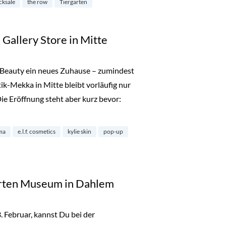
cksale
the row
Tiergarten
 Gallery Store in Mitte
Beauty ein neues Zuhause – zumindest
k-Mekka in Mitte bleibt vorläufig nur
Die Eröffnung steht aber kurz bevor:
y: The Gallery Store in Mitte“
ma
e.l.f. cosmetics
kylie skin
pop-up
ierten Museum in Dahlem
Februar, kannst Du bei der