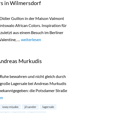
rs in Wilmersdorf
 Didier Guillon in der Maison Valmont
ntswalo African Colors. Inspiration für
zuletzt aus einem Besuch im Berliner
Valentine, …
„Tintswalo African Colors in Wilmersdorf“
weiterlesen
 Andreas Murkudis
t, Ruhe bewahren und nicht gleich durch
 große Lagersale bei Andreas Murkudis
 bekanntgegeben: die Potsdamer Straße
 Stocksale bei Andreas Murkudis“
en
issey miyake
jil sander
lagersale