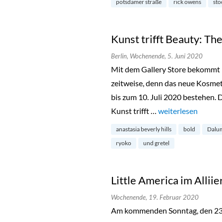
potsdamer straße
rick owens
sto
Kunst trifft Beauty: The
Berlin,
Wochenende,
5. Juni 2020
Mit dem Gallery Store bekommt 
zeitweise, denn das neue Kosmeti
bis zum 10. Juli 2020 bestehen. 
Kunst trifft …
„Kunst trifft Beaut
weiterlesen
anastasia beverly hills
bold
Dalu
ryoko
und gretel
Little America im Alli
Wochenende,
19. Februar 2020
Am kommenden Sonntag, den 23. 