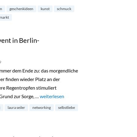
on
geschenkideen
kunst
schmuck
markt
ent in Berlin-
9
sommer dem Ende zu: das morgendliche
er finden wieder Platz an der
re Regentropfen stimuliert
Grund zur Sorge, …
„Spiritual Sunday Live Event in Berlin-Charlot
weiterlesen
t
laura seiler
networking
selbstliebe