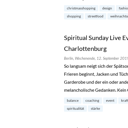
christmasshopping
design
fashi
shopping
streetfood
weihnachts
Spiritual Sunday Live Ev
Charlottenburg
Berlin,
Wochenende,
12. September 201
So langsam neigt sich der Spät
Frieren beginnt, Jacken und Tüch
Garderobe und der ein oder ande
melancholische Gedanken. Kein 
balance
coaching
event
kraf
spiritualität
stärke