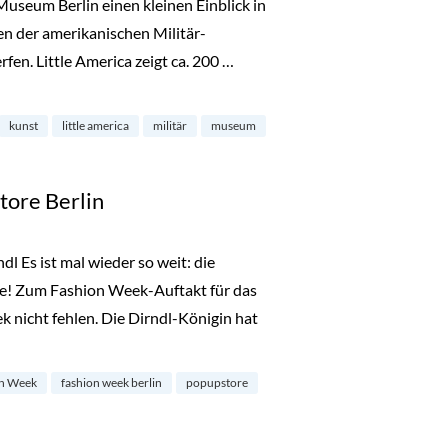
Museum Berlin einen kleinen Einblick in
en der amerikanischen Militär-
en. Little America zeigt ca. 200 …
useum in Dahlem“
kunst
little america
militär
museum
tore Berlin
l Es ist mal wieder so weit: die
ge! Zum Fashion Week-Auftakt für das
 nicht fehlen. Die Dirndl-Königin hat
Store Berlin“
n Week
fashion week berlin
popupstore