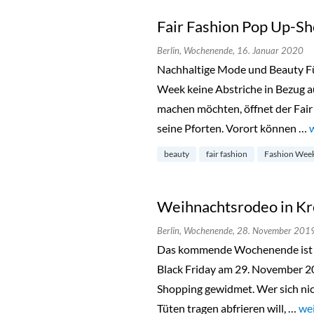
Fair Fashion Pop Up-Sh
Berlin,
Wochenende,
16. Januar 2020
Nachhaltige Mode und Beauty Für
Week keine Abstriche in Bezug a
machen möchten, öffnet der Fair
seine Pforten. Vorort können …
beauty
fair fashion
Fashion Wee
Weihnachtsrodeo in K
Berlin,
Wochenende,
28. November 201
Das kommende Wochenende ist 
Black Friday am 29. November 
Shopping gewidmet. Wer sich ni
Tüten tragen abfrieren will, …
„W
wei