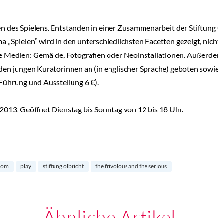
n des Spielens. Entstanden in einer Zusammenarbeit der Stiftung 
„Spielen“ wird in den unterschiedlichsten Facetten gezeigt, nicht
se Medien: Gemälde, Fotografien oder Neoinstallationen. Außerd
den jungen Kuratorinnen an (in englischer Sprache) geboten sow
Führung und Ausstellung 6 €).
 2013. Geöffnet Dienstag bis Sonntag von 12 bis 18 Uhr.
room
play
stiftung olbricht
the frivolous and the serious
Ähnliche Artikel