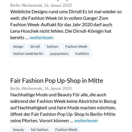
Berlin,
Wochenende,
16. Januar 2020
Weibliche Designs rund ums Dirndl Es ist mal wieder so
weit: die Fashion Week ist in vollem Gange! Zum
Fashion Week-Auftakt für das Jahr 2020 darf auch
Lena Hoschek nicht fehlen. Die Dirndl-Königin hat
bereits …
„Lena Hoschek Pop Up Store Berlin“
weiterlesen
design
dirndl
fashion
Fashion Week
fashion week berlin
popupstore
tradition
Fair Fashion Pop Up-Shop in Mitte
Berlin,
Wochenende,
16. Januar 2020
Nachhaltige Mode und Beauty Für alle, die auch
während der Fashion Week keine Abstriche in Bezug
auf Nachhaltigkeit und faire Mode machen möchten,
öffnet der Fair Fashion Pop Up-Shop in Berlin-Mitte
seine Pforten. Vorort können …
„Fair Fashion Pop Up-Shop i
weiterlesen
beauty
fair fashion
Fashion Week