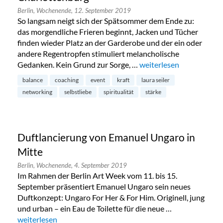
Berlin,
Wochenende,
12. September 2019
So langsam neigt sich der Spätsommer dem Ende zu:
das morgendliche Frieren beginnt, Jacken und Tücher
finden wieder Platz an der Garderobe und der ein oder
andere Regentropfen stimuliert melancholische
Gedanken. Kein Grund zur Sorge, …
„Spiritual Sunday Live E
weiterlesen
balance
coaching
event
kraft
laura seiler
networking
selbstliebe
spiritualität
stärke
Duftlancierung von Emanuel Ungaro in
Mitte
Berlin,
Wochenende,
4. September 2019
Im Rahmen der Berlin Art Week vom 11. bis 15.
September präsentiert Emanuel Ungaro sein neues
Duftkonzept: Ungaro For Her & For Him. Originell, jung
und urban – ein Eau de Toilette für die neue …
„Duftlancierung von Emanuel Ungaro in Mitte“
weiterlesen