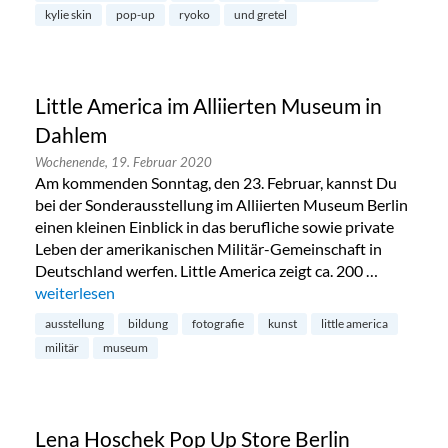
kylie skin
pop-up
ryoko
und gretel
Little America im Alliierten Museum in
Dahlem
Wochenende,
19. Februar 2020
Am kommenden Sonntag, den 23. Februar, kannst Du
bei der Sonderausstellung im Alliierten Museum Berlin
einen kleinen Einblick in das berufliche sowie private
Leben der amerikanischen Militär-Gemeinschaft in
Deutschland werfen. Little America zeigt ca. 200 …
„Little America im Alliierten Museum in Dahlem“
weiterlesen
ausstellung
bildung
fotografie
kunst
little america
militär
museum
Lena Hoschek Pop Up Store Berlin