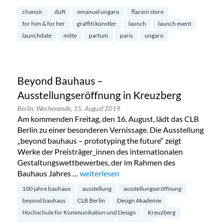
chanoir
duft
emanuel ungaro
flaconi store
for him & for her
graffiti künstler
launch
launch event
launchdate
mitte
parfum
paris
ungaro
Beyond Bauhaus –
Ausstellungseröffnung in Kreuzberg
Berlin,
Wochenende,
15. August 2019
Am kommenden Freitag, den 16. August, lädt das CLB
Berlin zu einer besonderen Vernissage. Die Ausstellung
„beyond bauhaus – prototyping the future“ zeigt
Werke der Preisträger_innen des internationalen
Gestaltungswettbewerbes, der im Rahmen des
Bauhaus Jahres …
„Beyond Bauhaus – Ausstellungseröffnun
weiterlesen
100 jahre bauhaus
ausstellung
ausstellungseröffnung
beyond bauhaus
CLB Berlin
Design Akademie
Hochschule für Kommunikation und Design
Kreuzberg