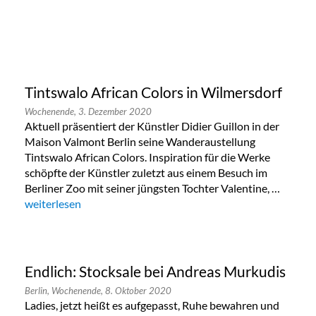
Tintswalo African Colors in Wilmersdorf
Wochenende,
3. Dezember 2020
Aktuell präsentiert der Künstler Didier Guillon in der
Maison Valmont Berlin seine Wanderaustellung
Tintswalo African Colors. Inspiration für die Werke
schöpfte der Künstler zuletzt aus einem Besuch im
Berliner Zoo mit seiner jüngsten Tochter Valentine, …
„Tintswalo African Colors in Wilmersdorf“
weiterlesen
Endlich: Stocksale bei Andreas Murkudis
Berlin,
Wochenende,
8. Oktober 2020
Ladies, jetzt heißt es aufgepasst, Ruhe bewahren und