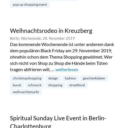
pop up shopping event
Weihnachtsrodeo in Kreuzberg
Berlin,
Wochenende,
28. November 2019
Das kommende Wochenende ist unter anderem dank
dem populären Black Friday am 29. November 2019,
ohnehin schon dem Thema Shopping gewidmet. Wer
sich nicht von Shop zu Shop die Hände beim Tüten
tragen abfrieren will, …
„Weihnachtsrodeo in Kreuzberg“
weiterlesen
christmasshopping
design
fashion
geschenkideen
kunst
schmuck
shopping
streetfood
weihnachtsmarkt
Spiritual Sunday Live Event in Berlin-
Charlottenburg