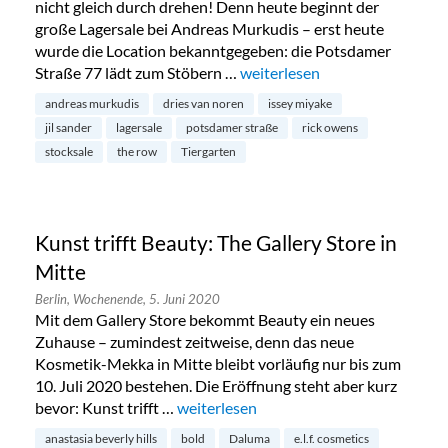
nicht gleich durch drehen! Denn heute beginnt der
große Lagersale bei Andreas Murkudis – erst heute
wurde die Location bekanntgegeben: die Potsdamer
Straße 77 lädt zum Stöbern …
„Endlich: Stocksale bei Andre
weiterlesen
andreas murkudis
dries van noren
issey miyake
jil sander
lagersale
potsdamer straße
rick owens
stocksale
the row
Tiergarten
Kunst trifft Beauty: The Gallery Store in
Mitte
Berlin,
Wochenende,
5. Juni 2020
Mit dem Gallery Store bekommt Beauty ein neues
Zuhause – zumindest zeitweise, denn das neue
Kosmetik-Mekka in Mitte bleibt vorläufig nur bis zum
10. Juli 2020 bestehen. Die Eröffnung steht aber kurz
bevor: Kunst trifft …
„Kunst trifft Beauty: The Gallery Store 
weiterlesen
anastasia beverly hills
bold
Daluma
e.l.f. cosmetics