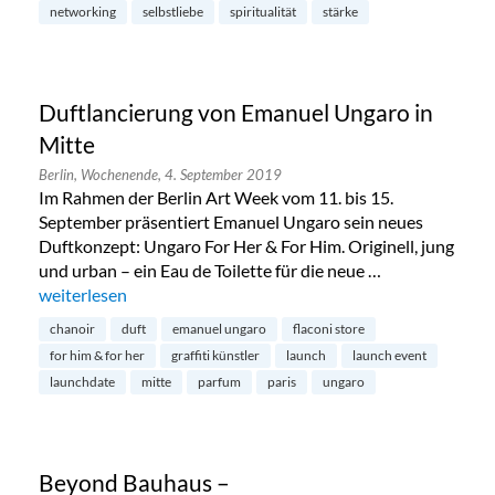
networking
selbstliebe
spiritualität
stärke
Duftlancierung von Emanuel Ungaro in
Mitte
Berlin,
Wochenende,
4. September 2019
Im Rahmen der Berlin Art Week vom 11. bis 15.
September präsentiert Emanuel Ungaro sein neues
Duftkonzept: Ungaro For Her & For Him. Originell, jung
und urban – ein Eau de Toilette für die neue …
„Duftlancierung von Emanuel Ungaro in Mitte“
weiterlesen
chanoir
duft
emanuel ungaro
flaconi store
for him & for her
graffiti künstler
launch
launch event
launchdate
mitte
parfum
paris
ungaro
Beyond Bauhaus –