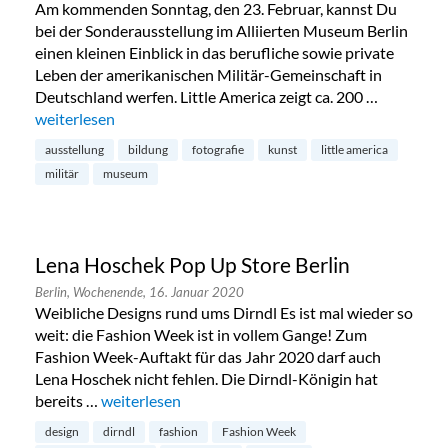
Am kommenden Sonntag, den 23. Februar, kannst Du
bei der Sonderausstellung im Alliierten Museum Berlin
einen kleinen Einblick in das berufliche sowie private
Leben der amerikanischen Militär-Gemeinschaft in
Deutschland werfen. Little America zeigt ca. 200 …
„Little America im Alliierten Museum in Dahlem“
weiterlesen
ausstellung
bildung
fotografie
kunst
little america
militär
museum
Lena Hoschek Pop Up Store Berlin
Berlin,
Wochenende,
16. Januar 2020
Weibliche Designs rund ums Dirndl Es ist mal wieder so
weit: die Fashion Week ist in vollem Gange! Zum
Fashion Week-Auftakt für das Jahr 2020 darf auch
Lena Hoschek nicht fehlen. Die Dirndl-Königin hat
bereits …
„Lena Hoschek Pop Up Store Berlin“
weiterlesen
design
dirndl
fashion
Fashion Week