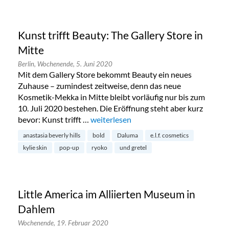
Kunst trifft Beauty: The Gallery Store in
Mitte
Berlin,
Wochenende,
5. Juni 2020
Mit dem Gallery Store bekommt Beauty ein neues
Zuhause – zumindest zeitweise, denn das neue
Kosmetik-Mekka in Mitte bleibt vorläufig nur bis zum
10. Juli 2020 bestehen. Die Eröffnung steht aber kurz
bevor: Kunst trifft …
„Kunst trifft Beauty: The Gallery Store 
weiterlesen
anastasia beverly hills
bold
Daluma
e.l.f. cosmetics
kylie skin
pop-up
ryoko
und gretel
Little America im Alliierten Museum in
Dahlem
Wochenende,
19. Februar 2020