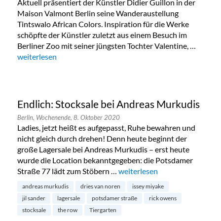
Aktuell präsentiert der Künstler Didier Guillon in der
Maison Valmont Berlin seine Wanderaustellung
Tintswalo African Colors. Inspiration für die Werke
schöpfte der Künstler zuletzt aus einem Besuch im
Berliner Zoo mit seiner jüngsten Tochter Valentine, …
„Tintswalo African Colors in Wilmersdorf“
weiterlesen
Endlich: Stocksale bei Andreas Murkudis
Berlin,
Wochenende,
8. Oktober 2020
Ladies, jetzt heißt es aufgepasst, Ruhe bewahren und
nicht gleich durch drehen! Denn heute beginnt der
große Lagersale bei Andreas Murkudis – erst heute
wurde die Location bekanntgegeben: die Potsdamer
Straße 77 lädt zum Stöbern …
„Endlich: Stocksale bei Andre
weiterlesen
andreas murkudis
dries van noren
issey miyake
jil sander
lagersale
potsdamer straße
rick owens
stocksale
the row
Tiergarten