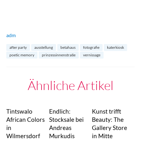
adm
after party
ausstellung
betahaus
fotografie
katerkiosk
poetic memory
prinzessinnenstraße
vernissage
Ähnliche Artikel
Tintswalo
Endlich:
Kunst trifft
African Colors
Stocksale bei
Beauty: The
in
Andreas
Gallery Store
Wilmersdorf
Murkudis
in Mitte