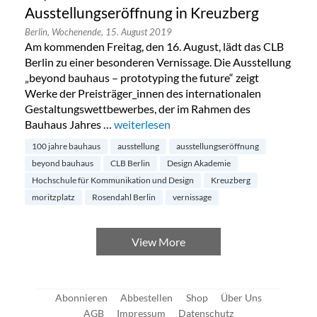
Ausstellungseröffnung in Kreuzberg
Berlin,
Wochenende,
15. August 2019
Am kommenden Freitag, den 16. August, lädt das CLB
Berlin zu einer besonderen Vernissage. Die Ausstellung
„beyond bauhaus – prototyping the future“ zeigt
Werke der Preisträger_innen des internationalen
Gestaltungswettbewerbes, der im Rahmen des
Bauhaus Jahres …
„Beyond Bauhaus – Ausstellungseröffnun
weiterlesen
100 jahre bauhaus
ausstellung
ausstellungseröffnung
beyond bauhaus
CLB Berlin
Design Akademie
Hochschule für Kommunikation und Design
Kreuzberg
moritzplatz
Rosendahl Berlin
vernissage
View More
Abonnieren
Abbestellen
Shop
Über Uns
AGB
Impressum
Datenschutz