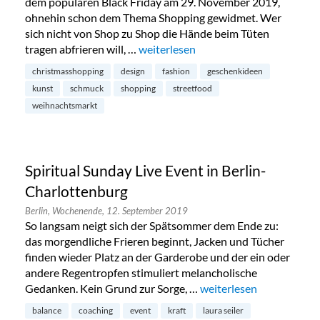
dem populären Black Friday am 29. November 2019,
ohnehin schon dem Thema Shopping gewidmet. Wer
sich nicht von Shop zu Shop die Hände beim Tüten
tragen abfrieren will, …
„Weihnachtsrodeo in Kreuzberg“
weiterlesen
christmasshopping
design
fashion
geschenkideen
kunst
schmuck
shopping
streetfood
weihnachtsmarkt
Spiritual Sunday Live Event in Berlin-
Charlottenburg
Berlin,
Wochenende,
12. September 2019
So langsam neigt sich der Spätsommer dem Ende zu:
das morgendliche Frieren beginnt, Jacken und Tücher
finden wieder Platz an der Garderobe und der ein oder
andere Regentropfen stimuliert melancholische
Gedanken. Kein Grund zur Sorge, …
„Spiritual Sunday Live E
weiterlesen
balance
coaching
event
kraft
laura seiler