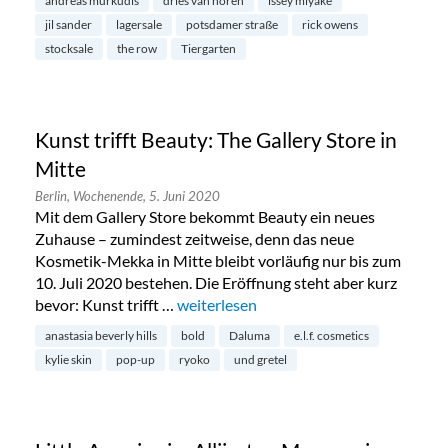
andreas murkudis
dries van noren
issey miyake
jil sander
lagersale
potsdamer straße
rick owens
stocksale
the row
Tiergarten
Kunst trifft Beauty: The Gallery Store in
Mitte
Berlin,
Wochenende,
5. Juni 2020
Mit dem Gallery Store bekommt Beauty ein neues
Zuhause – zumindest zeitweise, denn das neue
Kosmetik-Mekka in Mitte bleibt vorläufig nur bis zum
10. Juli 2020 bestehen. Die Eröffnung steht aber kurz
bevor: Kunst trifft …
„Kunst trifft Beauty: The Gallery Store 
weiterlesen
anastasia beverly hills
bold
Daluma
e.l.f. cosmetics
kylie skin
pop-up
ryoko
und gretel