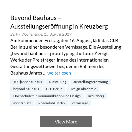
Beyond Bauhaus –
Ausstellungseröffnung in Kreuzberg
Berlin,
Wochenende,
15. August 2019
Am kommenden Freitag, den 16. August, lädt das CLB
Berlin zu einer besonderen Vernissage. Die Ausstellung
„beyond bauhaus – prototyping the future“ zeigt
Werke der Preisträger_innen des internationalen
Gestaltungswettbewerbes, der im Rahmen des
Bauhaus Jahres …
„Beyond Bauhaus – Ausstellungseröffnun
weiterlesen
100 jahre bauhaus
ausstellung
ausstellungseröffnung
beyond bauhaus
CLB Berlin
Design Akademie
Hochschule für Kommunikation und Design
Kreuzberg
moritzplatz
Rosendahl Berlin
vernissage
View More