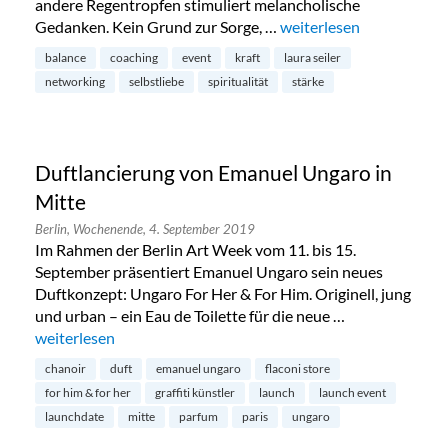
andere Regentropfen stimuliert melancholische
Gedanken. Kein Grund zur Sorge, …
„Spiritual Sunday Live E
weiterlesen
balance
coaching
event
kraft
laura seiler
networking
selbstliebe
spiritualität
stärke
Duftlancierung von Emanuel Ungaro in
Mitte
Berlin,
Wochenende,
4. September 2019
Im Rahmen der Berlin Art Week vom 11. bis 15.
September präsentiert Emanuel Ungaro sein neues
Duftkonzept: Ungaro For Her & For Him. Originell, jung
und urban – ein Eau de Toilette für die neue …
„Duftlancierung von Emanuel Ungaro in Mitte“
weiterlesen
chanoir
duft
emanuel ungaro
flaconi store
for him & for her
graffiti künstler
launch
launch event
launchdate
mitte
parfum
paris
ungaro