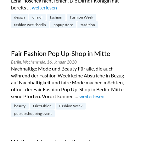
Lena Hoschek nicht fehlen. Die Dirndl-Königin hat
bereits …
„Lena Hoschek Pop Up Store Berlin“
weiterlesen
design
dirndl
fashion
Fashion Week
fashion week berlin
popupstore
tradition
Fair Fashion Pop Up-Shop in Mitte
Berlin,
Wochenende,
16. Januar 2020
Nachhaltige Mode und Beauty Für alle, die auch
während der Fashion Week keine Abstriche in Bezug
auf Nachhaltigkeit und faire Mode machen möchten,
öffnet der Fair Fashion Pop Up-Shop in Berlin-Mitte
seine Pforten. Vorort können …
„Fair Fashion Pop Up-Shop i
weiterlesen
beauty
fair fashion
Fashion Week
pop up shopping event