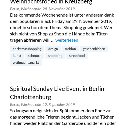
Weihnachtsrodeo in Kreuzberg
Berlin,
Wochenende,
28. November 2019
Das kommende Wochenende ist unter anderem dank
dem populären Black Friday am 29. November 2019,
ohnehin schon dem Thema Shopping gewidmet. Wer
sich nicht von Shop zu Shop die Hände beim Tüten
tragen abfrieren will, …
„Weihnachtsrodeo in Kreuzberg“
weiterlesen
christmasshopping
design
fashion
geschenkideen
kunst
schmuck
shopping
streetfood
weihnachtsmarkt
Spiritual Sunday Live Event in Berlin-
Charlottenburg
Berlin,
Wochenende,
12. September 2019
So langsam neigt sich der Spätsommer dem Ende zu:
das morgendliche Frieren beginnt, Jacken und Tücher
finden wieder Platz an der Garderobe und der ein oder