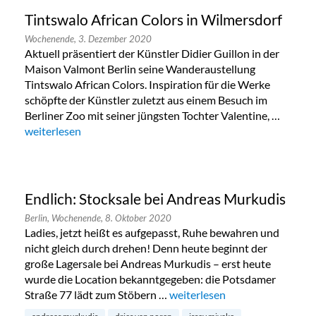
Tintswalo African Colors in Wilmersdorf
Wochenende,
3. Dezember 2020
Aktuell präsentiert der Künstler Didier Guillon in der
Maison Valmont Berlin seine Wanderaustellung
Tintswalo African Colors. Inspiration für die Werke
schöpfte der Künstler zuletzt aus einem Besuch im
Berliner Zoo mit seiner jüngsten Tochter Valentine, …
„Tintswalo African Colors in Wilmersdorf“
weiterlesen
Endlich: Stocksale bei Andreas Murkudis
Berlin,
Wochenende,
8. Oktober 2020
Ladies, jetzt heißt es aufgepasst, Ruhe bewahren und
nicht gleich durch drehen! Denn heute beginnt der
große Lagersale bei Andreas Murkudis – erst heute
wurde die Location bekanntgegeben: die Potsdamer
Straße 77 lädt zum Stöbern …
„Endlich: Stocksale bei Andre
weiterlesen