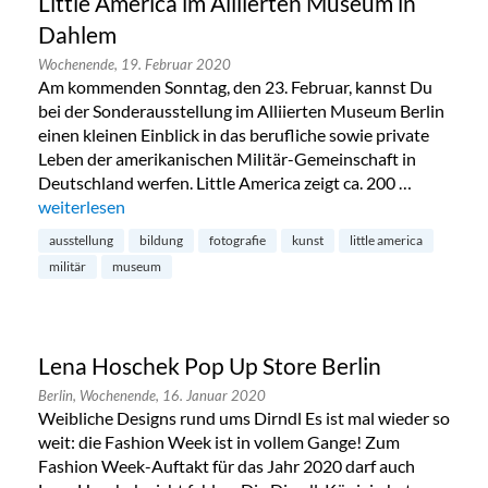
Little America im Alliierten Museum in
Dahlem
Wochenende,
19. Februar 2020
Am kommenden Sonntag, den 23. Februar, kannst Du
bei der Sonderausstellung im Alliierten Museum Berlin
einen kleinen Einblick in das berufliche sowie private
Leben der amerikanischen Militär-Gemeinschaft in
Deutschland werfen. Little America zeigt ca. 200 …
„Little America im Alliierten Museum in Dahlem“
weiterlesen
ausstellung
bildung
fotografie
kunst
little america
militär
museum
Lena Hoschek Pop Up Store Berlin
Berlin,
Wochenende,
16. Januar 2020
Weibliche Designs rund ums Dirndl Es ist mal wieder so
weit: die Fashion Week ist in vollem Gange! Zum
Fashion Week-Auftakt für das Jahr 2020 darf auch