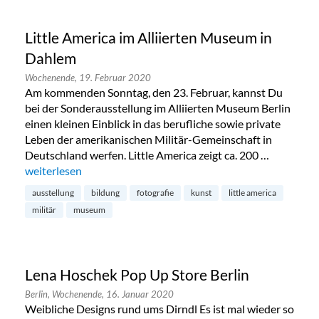
Little America im Alliierten Museum in
Dahlem
Wochenende,
19. Februar 2020
Am kommenden Sonntag, den 23. Februar, kannst Du
bei der Sonderausstellung im Alliierten Museum Berlin
einen kleinen Einblick in das berufliche sowie private
Leben der amerikanischen Militär-Gemeinschaft in
Deutschland werfen. Little America zeigt ca. 200 …
„Little America im Alliierten Museum in Dahlem“
weiterlesen
ausstellung
bildung
fotografie
kunst
little america
militär
museum
Lena Hoschek Pop Up Store Berlin
Berlin,
Wochenende,
16. Januar 2020
Weibliche Designs rund ums Dirndl Es ist mal wieder so