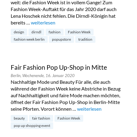
weit: die Fashion Week ist in vollem Gange! Zum
Fashion Week-Auftakt für das Jahr 2020 darf auch
Lena Hoschek nicht fehlen. Die Dirndl-Königin hat
bereits …
„Lena Hoschek Pop Up Store Berlin“
weiterlesen
design
dirndl
fashion
Fashion Week
fashion week berlin
popupstore
tradition
Fair Fashion Pop Up-Shop in Mitte
Berlin,
Wochenende,
16. Januar 2020
Nachhaltige Mode und Beauty Für alle, die auch
während der Fashion Week keine Abstriche in Bezug
auf Nachhaltigkeit und faire Mode machen möchten,
öffnet der Fair Fashion Pop Up-Shop in Berlin-Mitte
seine Pforten. Vorort können …
„Fair Fashion Pop Up-Shop i
weiterlesen
beauty
fair fashion
Fashion Week
pop up shopping event