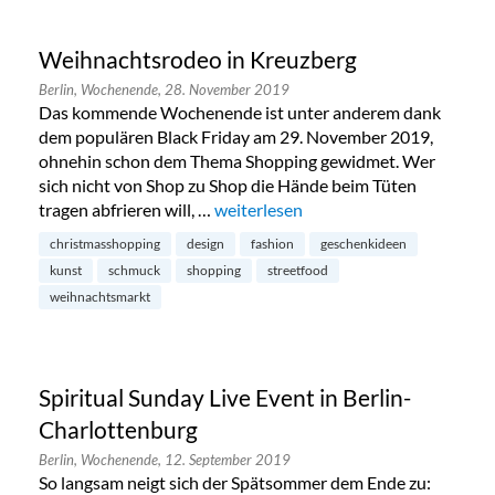
Weihnachtsrodeo in Kreuzberg
Berlin,
Wochenende,
28. November 2019
Das kommende Wochenende ist unter anderem dank
dem populären Black Friday am 29. November 2019,
ohnehin schon dem Thema Shopping gewidmet. Wer
sich nicht von Shop zu Shop die Hände beim Tüten
tragen abfrieren will, …
„Weihnachtsrodeo in Kreuzberg“
weiterlesen
christmasshopping
design
fashion
geschenkideen
kunst
schmuck
shopping
streetfood
weihnachtsmarkt
Spiritual Sunday Live Event in Berlin-
Charlottenburg
Berlin,
Wochenende,
12. September 2019
So langsam neigt sich der Spätsommer dem Ende zu: