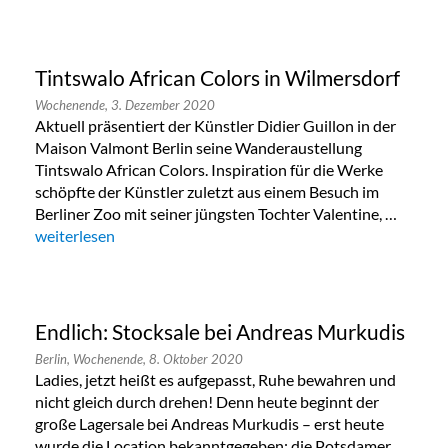
Tintswalo African Colors in Wilmersdorf
Wochenende,
3. Dezember 2020
Aktuell präsentiert der Künstler Didier Guillon in der
Maison Valmont Berlin seine Wanderaustellung
Tintswalo African Colors. Inspiration für die Werke
schöpfte der Künstler zuletzt aus einem Besuch im
Berliner Zoo mit seiner jüngsten Tochter Valentine, …
„Tintswalo African Colors in Wilmersdorf“
weiterlesen
Endlich: Stocksale bei Andreas Murkudis
Berlin,
Wochenende,
8. Oktober 2020
Ladies, jetzt heißt es aufgepasst, Ruhe bewahren und
nicht gleich durch drehen! Denn heute beginnt der
große Lagersale bei Andreas Murkudis – erst heute
wurde die Location bekanntgegeben: die Potsdamer