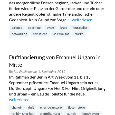
das morgendliche Frieren beginnt, Jacken und Tücher
finden wieder Platz an der Garderobe und der ein oder
andere Regentropfen stimuliert melancholische
Gedanken. Kein Grund zur Sorge, …
„Spiritual Sunday Live E
weiterlesen
balance
coaching
event
kraft
laura seiler
networking
selbstliebe
spiritualität
stärke
Duftlancierung von Emanuel Ungaro in
Mitte
Berlin,
Wochenende,
4. September 2019
Im Rahmen der Berlin Art Week vom 11. bis 15.
September präsentiert Emanuel Ungaro sein neues
Duftkonzept: Ungaro For Her & For Him. Originell, jung
und urban – ein Eau de Toilette für die neue …
„Duftlancierung von Emanuel Ungaro in Mitte“
weiterlesen
chanoir
duft
emanuel ungaro
flaconi store
for him & for her
graffiti künstler
launch
launch event