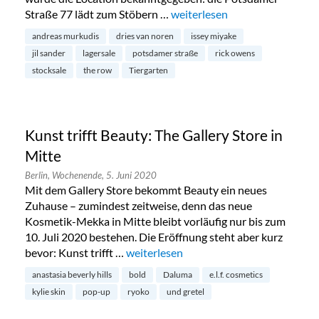
Straße 77 lädt zum Stöbern …
„Endlich: Stocksale bei Andre
weiterlesen
andreas murkudis
dries van noren
issey miyake
jil sander
lagersale
potsdamer straße
rick owens
stocksale
the row
Tiergarten
Kunst trifft Beauty: The Gallery Store in
Mitte
Berlin,
Wochenende,
5. Juni 2020
Mit dem Gallery Store bekommt Beauty ein neues
Zuhause – zumindest zeitweise, denn das neue
Kosmetik-Mekka in Mitte bleibt vorläufig nur bis zum
10. Juli 2020 bestehen. Die Eröffnung steht aber kurz
bevor: Kunst trifft …
„Kunst trifft Beauty: The Gallery Store 
weiterlesen
anastasia beverly hills
bold
Daluma
e.l.f. cosmetics
kylie skin
pop-up
ryoko
und gretel