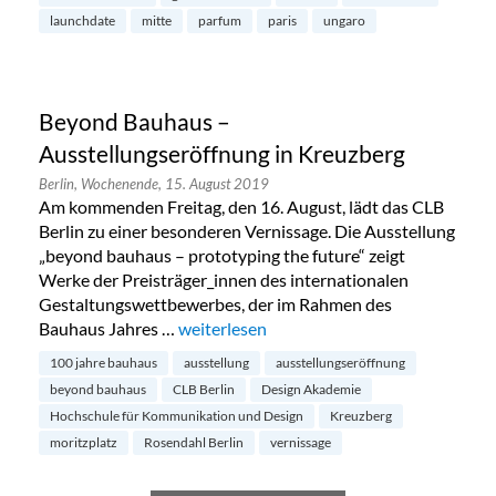
launchdate
mitte
parfum
paris
ungaro
Beyond Bauhaus –
Ausstellungseröffnung in Kreuzberg
Berlin,
Wochenende,
15. August 2019
Am kommenden Freitag, den 16. August, lädt das CLB
Berlin zu einer besonderen Vernissage. Die Ausstellung
„beyond bauhaus – prototyping the future“ zeigt
Werke der Preisträger_innen des internationalen
Gestaltungswettbewerbes, der im Rahmen des
Bauhaus Jahres …
„Beyond Bauhaus – Ausstellungseröffnun
weiterlesen
100 jahre bauhaus
ausstellung
ausstellungseröffnung
beyond bauhaus
CLB Berlin
Design Akademie
Hochschule für Kommunikation und Design
Kreuzberg
moritzplatz
Rosendahl Berlin
vernissage