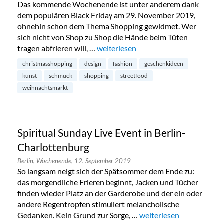
Das kommende Wochenende ist unter anderem dank
dem populären Black Friday am 29. November 2019,
ohnehin schon dem Thema Shopping gewidmet. Wer
sich nicht von Shop zu Shop die Hände beim Tüten
tragen abfrieren will, …
„Weihnachtsrodeo in Kreuzberg“
weiterlesen
christmasshopping
design
fashion
geschenkideen
kunst
schmuck
shopping
streetfood
weihnachtsmarkt
Spiritual Sunday Live Event in Berlin-
Charlottenburg
Berlin,
Wochenende,
12. September 2019
So langsam neigt sich der Spätsommer dem Ende zu:
das morgendliche Frieren beginnt, Jacken und Tücher
finden wieder Platz an der Garderobe und der ein oder
andere Regentropfen stimuliert melancholische
Gedanken. Kein Grund zur Sorge, …
„Spiritual Sunday Live E
weiterlesen