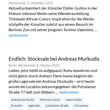
Wochenende,
3. Dezember 2020
Aktuell präsentiert der Künstler Didier Guillon in der
Maison Valmont Berlin seine Wanderaustellung
Tintswalo African Colors. Inspiration für die Werke
schöpfte der Künstler zuletzt aus einem Besuch im
Berliner Zoo mit seiner jüngsten Tochter Valentine, …
„Tintswalo African Colors in Wilmersdorf“
weiterlesen
Endlich: Stocksale bei Andreas Murkudis
Berlin,
Wochenende,
8. Oktober 2020
Ladies, jetzt heißt es aufgepasst, Ruhe bewahren und
nicht gleich durch drehen! Denn heute beginnt der
große Lagersale bei Andreas Murkudis – erst heute
wurde die Location bekanntgegeben: die Potsdamer
Straße 77 lädt zum Stöbern …
„Endlich: Stocksale bei Andre
weiterlesen
andreas murkudis
dries van noren
issey miyake
jil sander
lagersale
potsdamer straße
rick owens