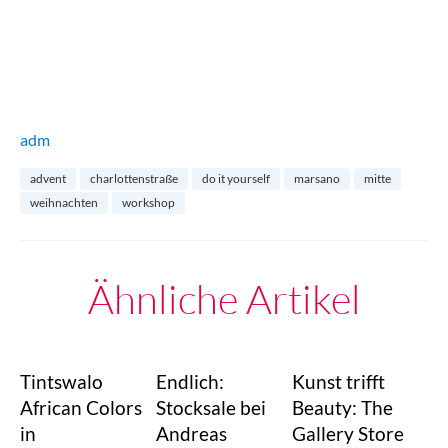
adm
advent
charlottenstraße
do it yourself
marsano
mitte
weihnachten
workshop
Ähnliche Artikel
Tintswalo
Endlich:
Kunst trifft
African Colors
Stocksale bei
Beauty: The
in
Andreas
Gallery Store