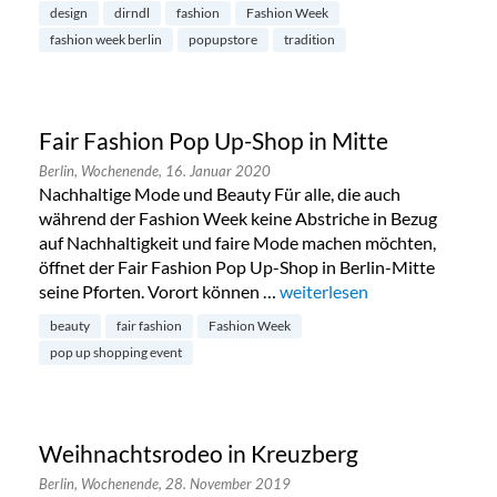
design
dirndl
fashion
Fashion Week
fashion week berlin
popupstore
tradition
Fair Fashion Pop Up-Shop in Mitte
Berlin,
Wochenende,
16. Januar 2020
Nachhaltige Mode und Beauty Für alle, die auch
während der Fashion Week keine Abstriche in Bezug
auf Nachhaltigkeit und faire Mode machen möchten,
öffnet der Fair Fashion Pop Up-Shop in Berlin-Mitte
seine Pforten. Vorort können …
„Fair Fashion Pop Up-Shop i
weiterlesen
beauty
fair fashion
Fashion Week
pop up shopping event
Weihnachtsrodeo in Kreuzberg
Berlin,
Wochenende,
28. November 2019