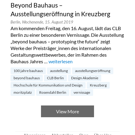
Beyond Bauhaus –
Ausstellungseröffnung in Kreuzberg
Berlin,
Wochenende,
15. August 2019
Am kommenden Freitag, den 16. August, lädt das CLB
Berlin zu einer besonderen Vernissage. Die Ausstellung
„beyond bauhaus – prototyping the future“ zeigt
Werke der Preisträger_innen des internationalen
Gestaltungswettbewerbes, der im Rahmen des
Bauhaus Jahres …
„Beyond Bauhaus – Ausstellungseröffnun
weiterlesen
100 jahre bauhaus
ausstellung
ausstellungseröffnung
beyond bauhaus
CLB Berlin
Design Akademie
Hochschule für Kommunikation und Design
Kreuzberg
moritzplatz
Rosendahl Berlin
vernissage
View More