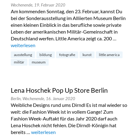
Wochenende,
19. Februar 2020
Am kommenden Sonntag, den 23. Februar, kannst Du
bei der Sonderausstellung im Alliierten Museum Berlin
einen kleinen Einblick in das berufliche sowie private
Leben der amerikanischen Militär-Gemeinschaft in
Deutschland werfen. Little America zeigt ca. 200 …
„Little America im Alliierten Museum in Dahlem“
weiterlesen
ausstellung
bildung
fotografie
kunst
little america
militär
museum
Lena Hoschek Pop Up Store Berlin
Berlin,
Wochenende,
16. Januar 2020
Weibliche Designs rund ums Dirndl Es ist mal wieder so
weit: die Fashion Week ist in vollem Gange! Zum
Fashion Week-Auftakt für das Jahr 2020 darf auch
Lena Hoschek nicht fehlen. Die Dirndl-Königin hat
bereits …
„Lena Hoschek Pop Up Store Berlin“
weiterlesen