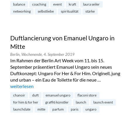
balance
coaching
event
kraft
laura seiler
networking
selbstliebe
spiritualität
stärke
Duftlancierung von Emanuel Ungaro in
Mitte
Berlin,
Wochenende,
4. September 2019
Im Rahmen der Berlin Art Week vom 11. bis 15.
September präsentiert Emanuel Ungaro sein neues
Duftkonzept: Ungaro For Her & For Him. Originell, jung
und urban – ein Eau de Toilette für die neue …
„Duftlancierung von Emanuel Ungaro in Mitte“
weiterlesen
chanoir
duft
emanuel ungaro
flaconi store
for him & for her
graffiti künstler
launch
launch event
launchdate
mitte
parfum
paris
ungaro