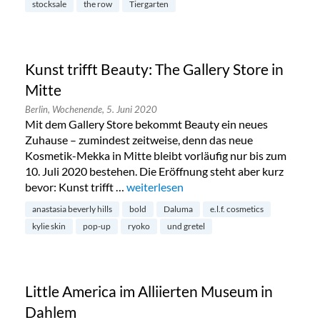
stocksale
the row
Tiergarten
Kunst trifft Beauty: The Gallery Store in
Mitte
Berlin,
Wochenende,
5. Juni 2020
Mit dem Gallery Store bekommt Beauty ein neues
Zuhause – zumindest zeitweise, denn das neue
Kosmetik-Mekka in Mitte bleibt vorläufig nur bis zum
10. Juli 2020 bestehen. Die Eröffnung steht aber kurz
bevor: Kunst trifft …
„Kunst trifft Beauty: The Gallery Store 
weiterlesen
anastasia beverly hills
bold
Daluma
e.l.f. cosmetics
kylie skin
pop-up
ryoko
und gretel
Little America im Alliierten Museum in
Dahlem