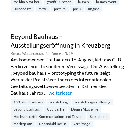
for him & for her
graffiti künstler
launch
launch event
launchdate
mitte
parfum
paris
ungaro
Beyond Bauhaus –
Ausstellungseröffnung in Kreuzberg
Berlin,
Wochenende,
15. August 2019
Am kommenden Freitag, den 16. August, lädt das CLB
Berlin zu einer besonderen Vernissage. Die Ausstellung
„beyond bauhaus – prototyping the future“ zeigt
Werke der Preisträger_innen des internationalen
Gestaltungswettbewerbes, der im Rahmen des
Bauhaus Jahres …
„Beyond Bauhaus – Ausstellungseröffnun
weiterlesen
100 jahre bauhaus
ausstellung
ausstellungseröffnung
beyond bauhaus
CLB Berlin
Design Akademie
Hochschule für Kommunikation und Design
Kreuzberg
moritzplatz
Rosendahl Berlin
vernissage