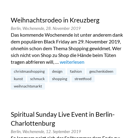
Weihnachtsrodeo in Kreuzberg
Berlin,
Wochenende,
28. November 2019
Das kommende Wochenende ist unter anderem dank
dem populären Black Friday am 29. November 2019,
ohnehin schon dem Thema Shopping gewidmet. Wer
sich nicht von Shop zu Shop die Hände beim Tüten
tragen abfrieren will, …
„Weihnachtsrodeo in Kreuzberg“
weiterlesen
christmasshopping
design
fashion
geschenkideen
kunst
schmuck
shopping
streetfood
weihnachtsmarkt
Spiritual Sunday Live Event in Berlin-
Charlottenburg
Berlin,
Wochenende,
12. September 2019
So langsam neigt sich der Spätsommer dem Ende zu: