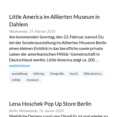
Little America im Alliierten Museum in
Dahlem
Wochenende,
19. Februar 2020
Am kommenden Sonntag, den 23. Februar, kannst Du
bei der Sonderausstellung im Alliierten Museum Berlin
einen kleinen Einblick in das berufliche sowie private
Leben der amerikanischen Militär-Gemeinschaft in
Deutschland werfen. Little America zeigt ca. 200 …
„Little America im Alliierten Museum in Dahlem“
weiterlesen
ausstellung
bildung
fotografie
kunst
little america
militär
museum
Lena Hoschek Pop Up Store Berlin
Berlin,
Wochenende,
16. Januar 2020
Weibliche Designs rund ums Dirndl Es ist mal wieder so