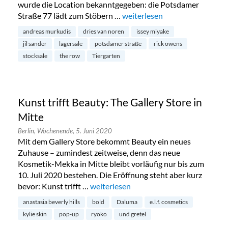
wurde die Location bekanntgegeben: die Potsdamer
Straße 77 lädt zum Stöbern …
„Endlich: Stocksale bei Andre
weiterlesen
andreas murkudis
dries van noren
issey miyake
jil sander
lagersale
potsdamer straße
rick owens
stocksale
the row
Tiergarten
Kunst trifft Beauty: The Gallery Store in
Mitte
Berlin,
Wochenende,
5. Juni 2020
Mit dem Gallery Store bekommt Beauty ein neues
Zuhause – zumindest zeitweise, denn das neue
Kosmetik-Mekka in Mitte bleibt vorläufig nur bis zum
10. Juli 2020 bestehen. Die Eröffnung steht aber kurz
bevor: Kunst trifft …
„Kunst trifft Beauty: The Gallery Store 
weiterlesen
anastasia beverly hills
bold
Daluma
e.l.f. cosmetics
kylie skin
pop-up
ryoko
und gretel