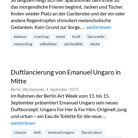
das morgendliche Frieren beginnt, Jacken und Tücher
finden wieder Platz an der Garderobe und der ein oder
andere Regentropfen stimuliert melancholische
Gedanken. Kein Grund zur Sorge, …
„Spiritual Sunday Live E
weiterlesen
balance
coaching
event
kraft
laura seiler
networking
selbstliebe
spiritualität
stärke
Duftlancierung von Emanuel Ungaro in
Mitte
Berlin,
Wochenende,
4. September 2019
Im Rahmen der Berlin Art Week vom 11. bis 15.
September präsentiert Emanuel Ungaro sein neues
Duftkonzept: Ungaro For Her & For Him. Originell, jung
und urban – ein Eau de Toilette für die neue …
„Duftlancierung von Emanuel Ungaro in Mitte“
weiterlesen
chanoir
duft
emanuel ungaro
flaconi store