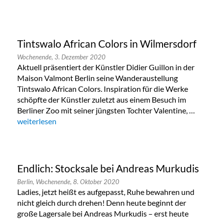
Tintswalo African Colors in Wilmersdorf
Wochenende,
3. Dezember 2020
Aktuell präsentiert der Künstler Didier Guillon in der
Maison Valmont Berlin seine Wanderaustellung
Tintswalo African Colors. Inspiration für die Werke
schöpfte der Künstler zuletzt aus einem Besuch im
Berliner Zoo mit seiner jüngsten Tochter Valentine, …
„Tintswalo African Colors in Wilmersdorf“
weiterlesen
Endlich: Stocksale bei Andreas Murkudis
Berlin,
Wochenende,
8. Oktober 2020
Ladies, jetzt heißt es aufgepasst, Ruhe bewahren und
nicht gleich durch drehen! Denn heute beginnt der
große Lagersale bei Andreas Murkudis – erst heute