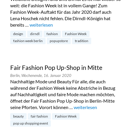
weit: die Fashion Week ist in vollem Gange! Zum
Fashion Week-Auftakt für das Jahr 2020 darf auch
Lena Hoschek nicht fehlen. Die Dirndl-Königin hat
bereits …
„Lena Hoschek Pop Up Store Berlin“
weiterlesen
design
dirndl
fashion
Fashion Week
fashion week berlin
popupstore
tradition
Fair Fashion Pop Up-Shop in Mitte
Berlin,
Wochenende,
16. Januar 2020
Nachhaltige Mode und Beauty Für alle, die auch
während der Fashion Week keine Abstriche in Bezug
auf Nachhaltigkeit und faire Mode machen möchten,
öffnet der Fair Fashion Pop Up-Shop in Berlin-Mitte
seine Pforten. Vorort können …
„Fair Fashion Pop Up-Shop i
weiterlesen
beauty
fair fashion
Fashion Week
pop up shopping event