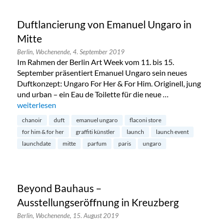
Duftlancierung von Emanuel Ungaro in
Mitte
Berlin,
Wochenende,
4. September 2019
Im Rahmen der Berlin Art Week vom 11. bis 15.
September präsentiert Emanuel Ungaro sein neues
Duftkonzept: Ungaro For Her & For Him. Originell, jung
und urban – ein Eau de Toilette für die neue …
„Duftlancierung von Emanuel Ungaro in Mitte“
weiterlesen
chanoir
duft
emanuel ungaro
flaconi store
for him & for her
graffiti künstler
launch
launch event
launchdate
mitte
parfum
paris
ungaro
Beyond Bauhaus –
Ausstellungseröffnung in Kreuzberg
Berlin,
Wochenende,
15. August 2019