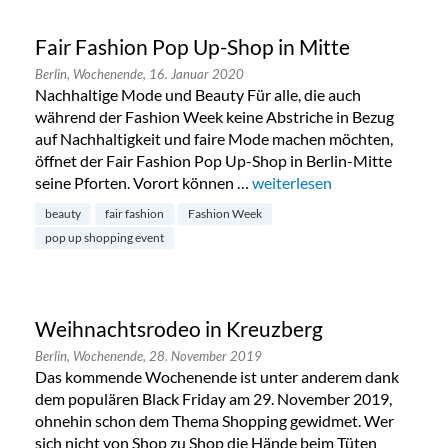
Fair Fashion Pop Up-Shop in Mitte
Berlin,
Wochenende,
16. Januar 2020
Nachhaltige Mode und Beauty Für alle, die auch
während der Fashion Week keine Abstriche in Bezug
auf Nachhaltigkeit und faire Mode machen möchten,
öffnet der Fair Fashion Pop Up-Shop in Berlin-Mitte
seine Pforten. Vorort können …
„Fair Fashion Pop Up-Shop i
weiterlesen
beauty
fair fashion
Fashion Week
pop up shopping event
Weihnachtsrodeo in Kreuzberg
Berlin,
Wochenende,
28. November 2019
Das kommende Wochenende ist unter anderem dank
dem populären Black Friday am 29. November 2019,
ohnehin schon dem Thema Shopping gewidmet. Wer
sich nicht von Shop zu Shop die Hände beim Tüten