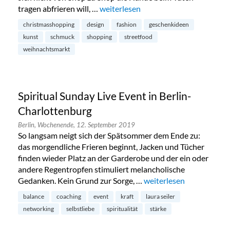
tragen abfrieren will, …
„Weihnachtsrodeo in Kreuzberg“
weiterlesen
christmasshopping
design
fashion
geschenkideen
kunst
schmuck
shopping
streetfood
weihnachtsmarkt
Spiritual Sunday Live Event in Berlin-
Charlottenburg
Berlin,
Wochenende,
12. September 2019
So langsam neigt sich der Spätsommer dem Ende zu:
das morgendliche Frieren beginnt, Jacken und Tücher
finden wieder Platz an der Garderobe und der ein oder
andere Regentropfen stimuliert melancholische
Gedanken. Kein Grund zur Sorge, …
„Spiritual Sunday Live E
weiterlesen
balance
coaching
event
kraft
laura seiler
networking
selbstliebe
spiritualität
stärke