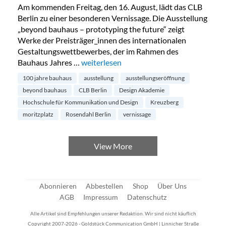
Am kommenden Freitag, den 16. August, lädt das CLB
Berlin zu einer besonderen Vernissage. Die Ausstellung
„beyond bauhaus – prototyping the future“ zeigt
Werke der Preisträger_innen des internationalen
Gestaltungswettbewerbes, der im Rahmen des
Bauhaus Jahres …
„Beyond Bauhaus – Ausstellungseröffnun
weiterlesen
100 jahre bauhaus
ausstellung
ausstellungseröffnung
beyond bauhaus
CLB Berlin
Design Akademie
Hochschule für Kommunikation und Design
Kreuzberg
moritzplatz
Rosendahl Berlin
vernissage
View More
Abonnieren
Abbestellen
Shop
Über Uns
AGB
Impressum
Datenschutz
Alle Artikel sind Empfehlungen unserer Redaktion. Wir sind nicht käuflich
Copyright 2007-2026 - Goldstück Communication GmbH | Linnicher Straße