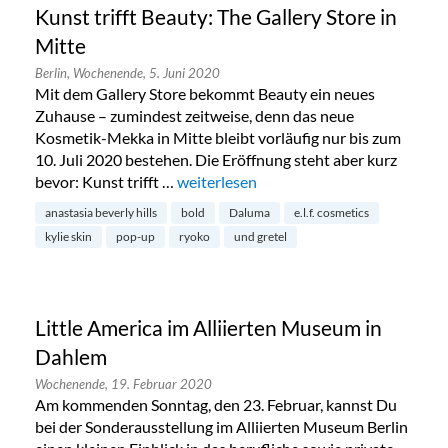
Kunst trifft Beauty: The Gallery Store in
Mitte
Berlin,
Wochenende,
5. Juni 2020
Mit dem Gallery Store bekommt Beauty ein neues
Zuhause – zumindest zeitweise, denn das neue
Kosmetik-Mekka in Mitte bleibt vorläufig nur bis zum
10. Juli 2020 bestehen. Die Eröffnung steht aber kurz
bevor: Kunst trifft …
„Kunst trifft Beauty: The Gallery Store 
weiterlesen
anastasia beverly hills
bold
Daluma
e.l.f. cosmetics
kylie skin
pop-up
ryoko
und gretel
Little America im Alliierten Museum in
Dahlem
Wochenende,
19. Februar 2020
Am kommenden Sonntag, den 23. Februar, kannst Du
bei der Sonderausstellung im Alliierten Museum Berlin