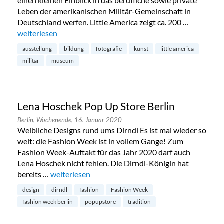
einen kleinen Einblick in das berufliche sowie private
Leben der amerikanischen Militär-Gemeinschaft in
Deutschland werfen. Little America zeigt ca. 200 …
„Little America im Alliierten Museum in Dahlem“
weiterlesen
ausstellung
bildung
fotografie
kunst
little america
militär
museum
Lena Hoschek Pop Up Store Berlin
Berlin,
Wochenende,
16. Januar 2020
Weibliche Designs rund ums Dirndl Es ist mal wieder so
weit: die Fashion Week ist in vollem Gange! Zum
Fashion Week-Auftakt für das Jahr 2020 darf auch
Lena Hoschek nicht fehlen. Die Dirndl-Königin hat
bereits …
„Lena Hoschek Pop Up Store Berlin“
weiterlesen
design
dirndl
fashion
Fashion Week
fashion week berlin
popupstore
tradition