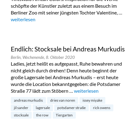
schöpfte der Künstler zuletzt aus einem Besuch im
Berliner Zoo mit seiner jüngsten Tochter Valentine, …
„Tintswalo African Colors in Wilmersdorf“
weiterlesen
Endlich: Stocksale bei Andreas Murkudis
Berlin,
Wochenende,
8. Oktober 2020
Ladies, jetzt heißt es aufgepasst, Ruhe bewahren und
nicht gleich durch drehen! Denn heute beginnt der
große Lagersale bei Andreas Murkudis – erst heute
wurde die Location bekanntgegeben: die Potsdamer
Straße 77 lädt zum Stöbern …
„Endlich: Stocksale bei Andre
weiterlesen
andreas murkudis
dries van noren
issey miyake
jil sander
lagersale
potsdamer straße
rick owens
stocksale
the row
Tiergarten