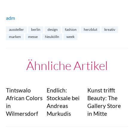
adm
aussteller
berlin
design
fashion
herzblut
kreativ
marken
messe
Neukölln
week
Ähnliche Artikel
Tintswalo
Endlich:
Kunst trifft
African Colors
Stocksale bei
Beauty: The
in
Andreas
Gallery Store
Wilmersdorf
Murkudis
in Mitte